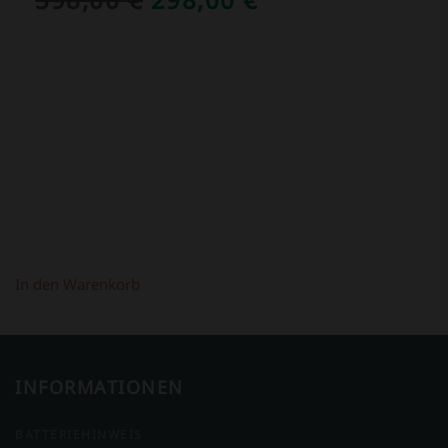
PREIS
PREIS
WAR:
IST:
398,00 €
298,00 €.
In den Warenkorb
INFORMATIONEN
BATTERIEHINWEIS