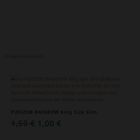
69,00 €
39,00 €.
In den Warenkorb
ANGEBOT!
PURIZE® RAINBOW King Size Slim
URSPRÜNGLICHER
AKTUELLER
1,50
€
1,00
€
PREIS
PREIS