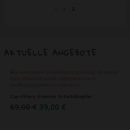
1
2
AKTUELLE ANGEBOTE
ANGEBOT!
Can-Filters Silencer Schalldämpfer
URSPRÜNGLICHER
AKTUELLER
69,00
€
39,00
€
PREIS
PREIS
WAR:
IST: