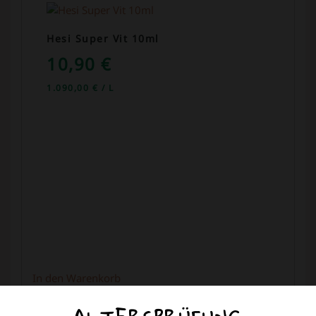
Hesi Super Vit 10ml
10,90
€
1.090,00
€
/
L
In den Warenkorb