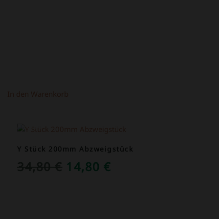
In den Warenkorb
ANGEBOT!
Y Stück 200mm Abzweigstück
URSPRÜNGLICHER
AKTUELLER
34,80
€
14,80
€
PREIS
PREIS
WAR:
IST:
34,80 €
14,80 €.