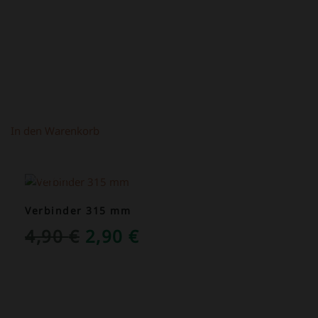
WAR:
IST:
1,50 €
1,00 €.
In den Warenkorb
ANGEBOT!
Verbinder 315 mm
URSPRÜNGLICHER
AKTUELLER
4,90
€
2,90
€
PREIS
PREIS
WAR:
IST:
4,90 €
2,90 €.