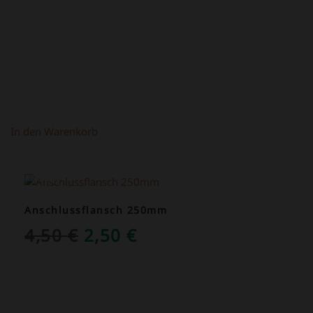
In den Warenkorb
ANGEBOT!
Anschlussflansch 250mm
URSPRÜNGLICHER
AKTUELLER
4,50
€
2,50
€
PREIS
PREIS
WAR:
IST:
4,50 €
2,50 €.