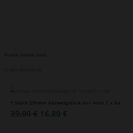
Produkt enthält:
Stück
In den Warenkorb
ANGEBOT!
Y Stück 250mm Abzweigstück nur noch 1 x da
URSPRÜNGLICHER
AKTUELLER
39,00
€
16,80
€
PREIS
PREIS
WAR:
IST: