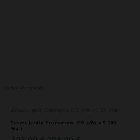
PREIS
PREIS
WAR:
IST:
219,00 €
149,00 €.
In den Warenkorb
ANGEBOT!
Secret Jardin Cosmorrow LED 40W x 5 200
Watt
URSPRÜNGLICHER
AKTUELLER
398,00
€
298,00
€