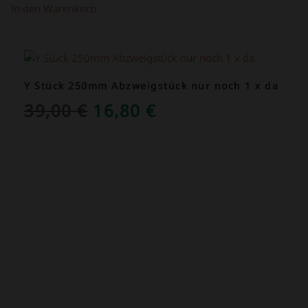
In den Warenkorb
ANGEBOT!
Y Stück 250mm Abzweigstück nur noch 1 x da
URSPRÜNGLICHER
AKTUELLER
39,00
€
16,80
€
PREIS
PREIS
WAR:
IST:
39,00 €
16,80 €.