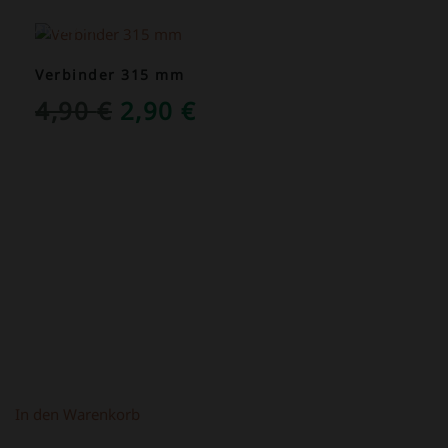
ANGEBOT!
Verbinder 315 mm
URSPRÜNGLICHER
AKTUELLER
4,90
€
2,90
€
PREIS
PREIS
WAR:
IST:
4,90 €
2,90 €.
In den Warenkorb