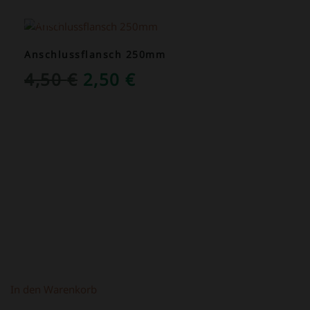
ANGEBOT!
Anschlussflansch 250mm
URSPRÜNGLICHER
AKTUELLER
4,50
€
2,50
€
PREIS
PREIS
WAR:
IST:
4,50 €
2,50 €.
In den Warenkorb