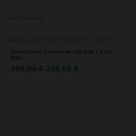
In den Warenkorb
ANGEBOT!
Secret Jardin Cosmorrow LED 40W x 5 200
Watt
URSPRÜNGLICHER
AKTUELLER
398,00
€
298,00
€
PREIS
PREIS
WAR:
IST:
398,00 €
298,00 €.