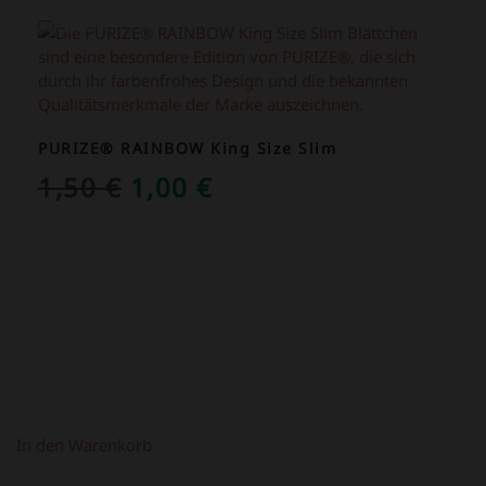
ANGEBOT!
PURIZE® RAINBOW King Size Slim
URSPRÜNGLICHER
AKTUELLER
1,50
€
1,00
€
PREIS
PREIS
WAR:
IST:
1,50 €
1,00 €.
In den Warenkorb