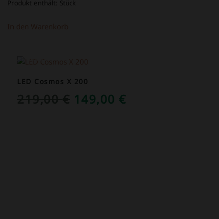
Produkt enthält:
Stück
In den Warenkorb
ANGEBOT!
LED Cosmos X 200
URSPRÜNGLICHER
AKTUELLER
219,00
€
149,00
€
PREIS
PREIS
WAR:
IST:
219,00 €
149,00 €.