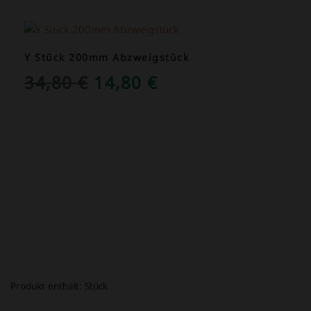
ANGEBOT!
Y Stück 200mm Abzweigstück
URSPRÜNGLICHER
AKTUELLER
34,80
€
14,80
€
PREIS
PREIS
WAR:
IST:
34,80 €
14,80 €.
Produkt enthält:
Stück