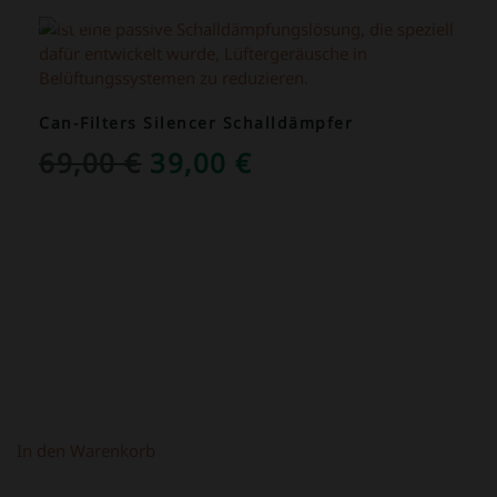
ANGEBOT!
Can-Filters Silencer Schalldämpfer
URSPRÜNGLICHER
AKTUELLER
69,00
€
39,00
€
PREIS
PREIS
WAR:
IST:
69,00 €
39,00 €.
In den Warenkorb