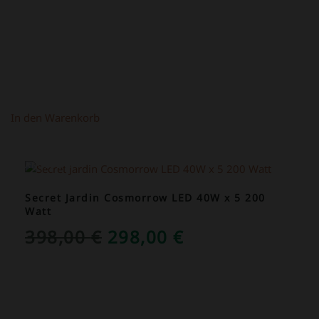
In den Warenkorb
ANGEBOT!
Secret Jardin Cosmorrow LED 40W x 5 200
Watt
URSPRÜNGLICHER
AKTUELLER
398,00
€
298,00
€
PREIS
PREIS
WAR:
IST:
398,00 €
298,00 €.