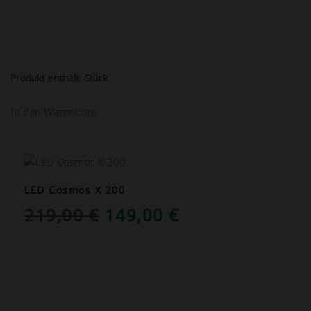
Produkt enthält:
Stück
In den Warenkorb
ANGEBOT!
LED Cosmos X 200
URSPRÜNGLICHER
AKTUELLER
219,00
€
149,00
€
PREIS
PREIS
WAR:
IST:
219,00 €
149,00 €.