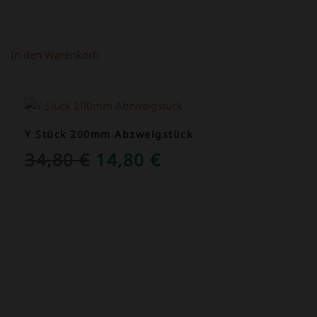
In den Warenkorb
ANGEBOT!
Y Stück 200mm Abzweigstück
URSPRÜNGLICHER
AKTUELLER
34,80
€
14,80
€
PREIS
PREIS
WAR:
IST:
34,80 €
14,80 €.