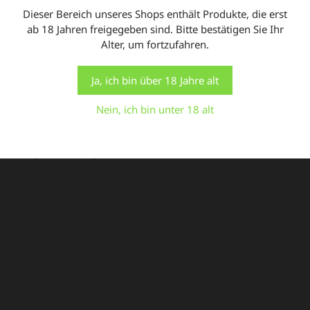
Ihnen die relevanteste Erfahrung zu bieten, indem wir
Dieser Bereich unseres Shops enthält Produkte, die erst
Ihre Präferenzen speichern und Besuche wiederholen.
ab 18 Jahren freigegeben sind. Bitte bestätigen Sie Ihr
Indem Sie auf "Alle akzeptieren" klicken, stimmen Sie
Alter, um fortzufahren.
In den Warenkorb
der Verwendung ALLER Cookies zu. Sie können jedoch
die "Cookie-Einstellungen" besuchen, um eine
kontrollierte Zustimmung zu erteilen.
Ja, ich bin über 18 Jahre alt
ANGEBOT!
Einstellungen
Alle Cookies akzeptieren
Nein, ich bin unter 18 alt
Verbinder 315 mm
URSPRÜNGLICHER
AKTUELLER
4,90
€
2,90
€
PREIS
PREIS
WAR:
IST:
4,90 €
2,90 €.