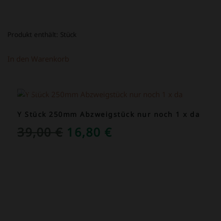
Produkt enthält:
Stück
In den Warenkorb
ANGEBOT!
Y Stück 250mm Abzweigstück nur noch 1 x da
URSPRÜNGLICHER
AKTUELLER
39,00
€
16,80
€
PREIS
PREIS
WAR:
IST:
39,00 €
16,80 €.