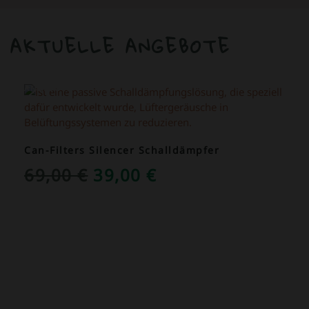
AKTUELLE ANGEBOTE
ANGEBOT!
Can-Filters Silencer Schalldämpfer
URSPRÜNGLICHER
AKTUELLER
69,00
€
39,00
€
PREIS
PREIS
WAR:
IST:
69,00 €
39,00 €.