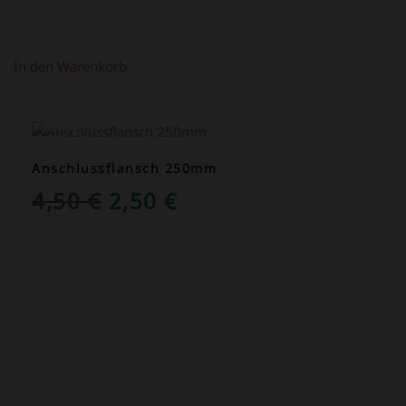
In den Warenkorb
ANGEBOT!
Anschlussflansch 250mm
URSPRÜNGLICHER
AKTUELLER
4,50
€
2,50
€
PREIS
PREIS
WAR:
IST:
4,50 €
2,50 €.