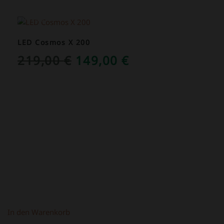
ANGEBOT!
LED Cosmos X 200
URSPRÜNGLICHER
AKTUELLER
219,00
€
149,00
€
PREIS
PREIS
WAR:
IST:
219,00 €
149,00 €.
In den Warenkorb