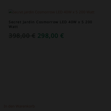
ANGEBOT!
Secret Jardin Cosmorrow LED 40W x 5 200
Watt
URSPRÜNGLICHER
AKTUELLER
398,00
€
298,00
€
PREIS
PREIS
WAR:
IST:
398,00 €
298,00 €.
In den Warenkorb