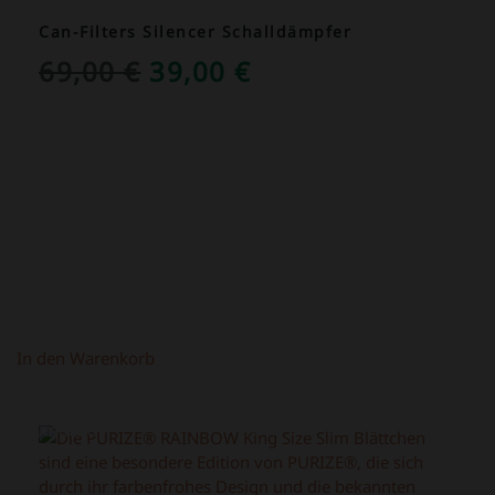
Can-Filters Silencer Schalldämpfer
URSPRÜNGLICHER
AKTUELLER
69,00
€
39,00
€
PREIS
PREIS
WAR:
IST:
69,00 €
39,00 €.
In den Warenkorb
ANGEBOT!