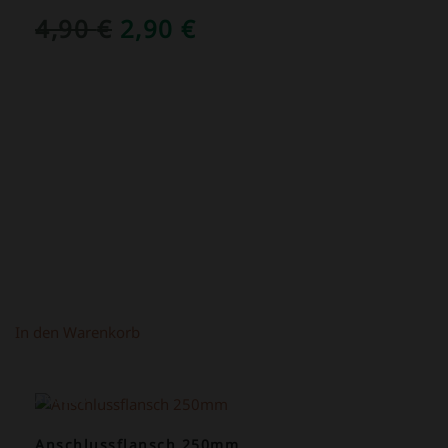
URSPRÜNGLICHER
AKTUELLER
4,90
€
2,90
€
PREIS
PREIS
WAR:
IST:
4,90 €
2,90 €.
In den Warenkorb
ANGEBOT!
Anschlussflansch 250mm