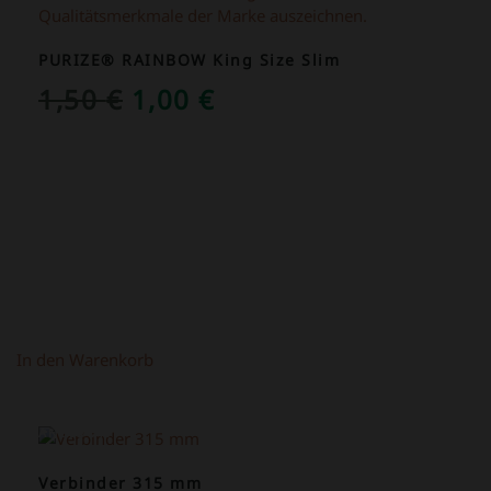
PURIZE® RAINBOW King Size Slim
URSPRÜNGLICHER
AKTUELLER
1,50
€
1,00
€
PREIS
PREIS
WAR:
IST:
1,50 €
1,00 €.
In den Warenkorb
ANGEBOT!
Verbinder 315 mm