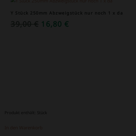
Y Stück 250mm Abzweigstück nur noch 1 x da
URSPRÜNGLICHER
AKTUELLER
39,00
€
16,80
€
PREIS
PREIS
WAR:
IST:
39,00 €
16,80 €.
Produkt enthält:
Stück
In den Warenkorb