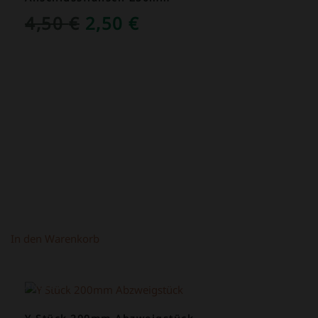
URSPRÜNGLICHER
AKTUELLER
4,50
€
2,50
€
PREIS
PREIS
WAR:
IST:
4,50 €
2,50 €.
In den Warenkorb
ANGEBOT!