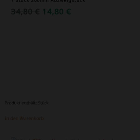
Y Stück 200mm Abzweigstück
URSPRÜNGLICHER
AKTUELLER
34,80
€
14,80
€
PREIS
PREIS
WAR:
IST:
34,80 €
14,80 €.
Produkt enthält:
Stück
In den Warenkorb
ANGEBOT!