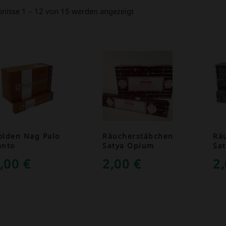
bnisse 1 – 12 von 15 werden angezeigt
olden Nag Palo
Räucherstäbchen
Rä
anto
Satya Opium
Sat
,00
€
2,00
€
2