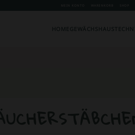
MEIN KONTO
WARENKORB
SHOP
HOME
GEWÄCHSHAUSTECHN
ÄUCHERSTÄBCHE