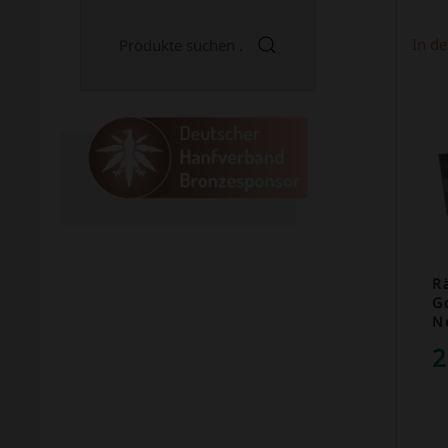
Suchen
In d
nach:
R
G
N
2