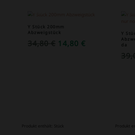
ANGEBOT!
ANGEB
Y Stück 200mm
Abzweigstück
Y St
Abzwe
URSPRÜNGLICHER
AKTUELLER
34,80
€
14,80
€
da
PREIS
PREIS
39
WAR:
IST:
34,80 €
14,80 €.
Produkt enthält:
Stück
Produkt e