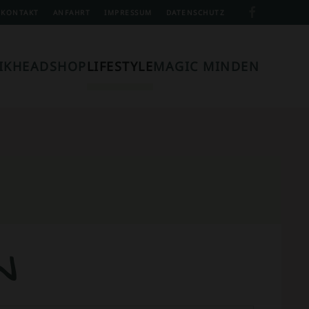
KONTAKT
ANFAHRT
IMPRESSUM
DATENSCHUTZ
IK
HEADSHOP
LIFESTYLE
MAGIC MINDEN
N