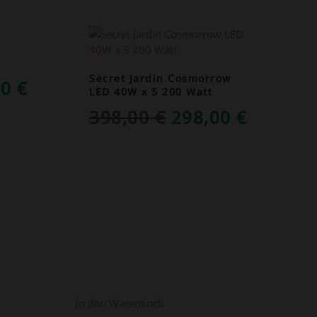
ANGEBOT!
Secret Jardin Cosmorrow
RÜNGLICHER
AKTUELLER
00
€
LED 40W x 5 200 Watt
S
PREIS
URSPRÜNGLICH
AKTUEL
398,00
€
298,00
€
IST:
PREIS
PREIS
0 €
149,00 €.
WAR:
IST:
398,00 €
298,00 
In den Warenkorb