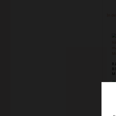
In d
R
B
M
2