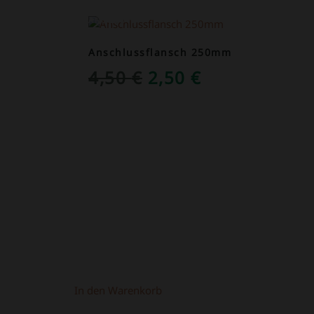
ANGEBOT!
Anschlussflansch 250mm
NGLICHER
KTUELLER
URSPRÜNGLICHER
AKTUELLER
4,50
€
2,50
€
REIS
PREIS
PREIS
T:
WAR:
IST:
,90 €.
4,50 €
2,50 €.
In den Warenkorb