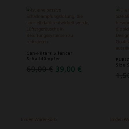
ANGEBOT!
ANGEB
Can-Filters Silencer
Schalldämpfer
PURI
Size 
URSPRÜNGLICHER
AKTUELLER
69,00
€
39,00
€
1,
PREIS
PREIS
WAR:
IST:
69,00 €
39,00 €.
In den Warenkorb
In den W