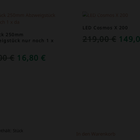
OT!
ANGEBOT!
LED Cosmos X 200
ück 250mm
URSP
219,00
€
149,
igstück nur noch 1 x
PREI
URSPRÜNGLICHER
AKTUELLER
,00
€
16,80
€
WAR:
PREIS
PREIS
219,0
WAR:
IST:
39,00 €
16,80 €.
nthält:
Stück
In den Warenkorb