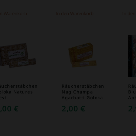
en Warenkorb
In den Warenkorb
In de
äucherstäbchen
Räucherstäbchen
Rä
oloka Natures
Nag Champa
Bl
est
Agarbatti Goloka
Ap
,00
€
2,00
€
2