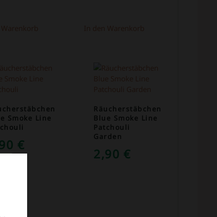
n Warenkorb
In den Warenkorb
ucherstäbchen
Räucherstäbchen
ue Smoke Line
Blue Smoke Line
chouli
Patchouli
Garden
,90
€
2,90
€