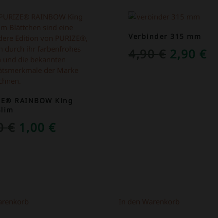
OT!
ANGEBOT!
Verbinder 315 mm
URSPRÜ
A
4,90
€
2,90
€
PREIS
P
WAR:
IS
4,90 €
2
ZE® RAINBOW King
Slim
URSPRÜNGLICHER
AKTUELLER
50
€
1,00
€
PREIS
PREIS
WAR:
IST:
1,50 €
1,00 €.
arenkorb
In den Warenkorb