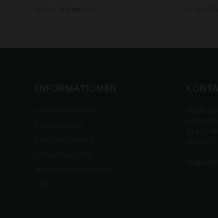
In den Warenkorb
In den W
INFORMATIONEN
KONTA
Magic He
BATTERIEHINWEIS
Simeonst
REKLAMATION
32423 M
ZAHLUNGSARTEN
Tel. 0571
VERSANDKOSTEN
magic@m
WIDERRUFSBELEHRUNG
AGB