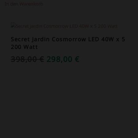
In den Warenkorb
ANGEBOT!
Secret Jardin Cosmorrow LED 40W x 5
200 Watt
URSPRÜNGLICHER
AKTUELLER
398,00
€
298,00
€
PREIS
PREIS
WAR:
IST:
398,00 €
298,00 €.