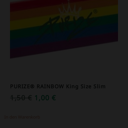
PURIZE® RAINBOW King Size Slim
URSPRÜNGLICHER
AKTUELLER
1,50
€
1,00
€
PREIS
PREIS
WAR:
IST:
In den Warenkorb
1,50 €
1,00 €.