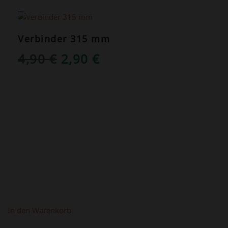
ANGEBOT!
Verbinder 315 mm
URSPRÜNGLICHER
AKTUELLER
4,90
€
2,90
€
PREIS
PREIS
WAR:
IST:
4,90 €
2,90 €.
In den Warenkorb