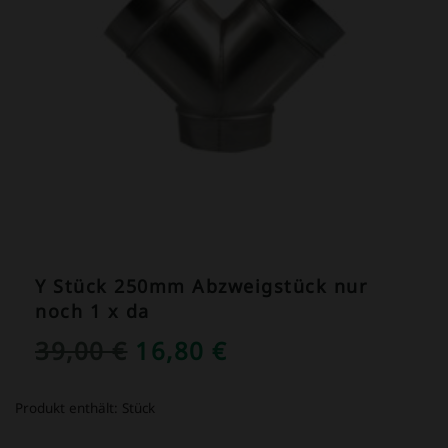
Y Stück 250mm Abzweigstück nur
noch 1 x da
URSPRÜNGLICHER
AKTUELLER
39,00
€
16,80
€
PREIS
PREIS
Produkt enthält:
Stück
WAR:
IST: