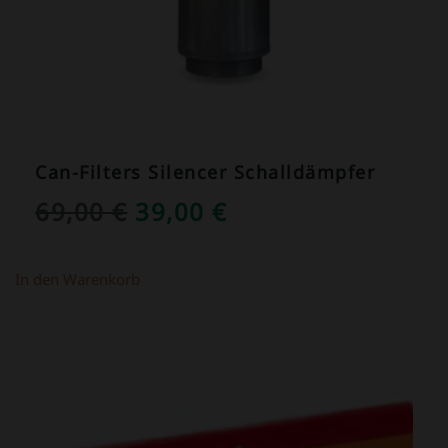
Can-Filters Silencer Schalldämpfer
URSPRÜNGLICHER
AKTUELLER
69,00
€
39,00
€
PREIS
PREIS
WAR:
IST:
In den Warenkorb
69,00 €
39,00 €.
ANGEBOT!