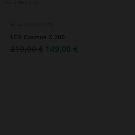
39,00 €
16,80 €.
In den Warenkorb
ANGEBOT!
LED Cosmos X 200
URSPRÜNGLICHER
AKTUELLER
219,00
€
149,00
€
PREIS
PREIS
WAR:
IST:
219,00 €
149,00 €.