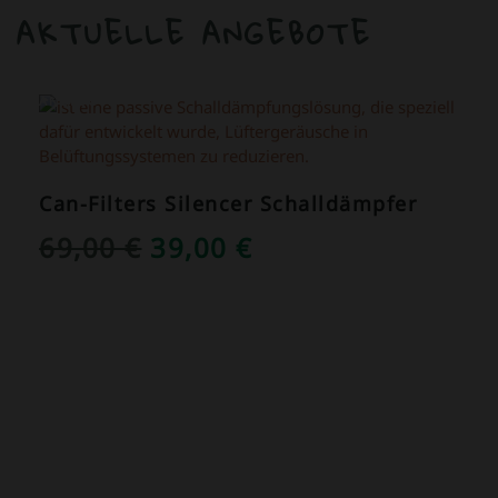
AKTUELLE ANGEBOTE
ANGEBOT!
Can-Filters Silencer Schalldämpfer
URSPRÜNGLICHER
AKTUELLER
69,00
€
39,00
€
PREIS
PREIS
WAR:
IST:
69,00 €
39,00 €.