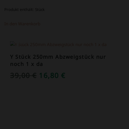
Produkt enthält:
Stück
In den Warenkorb
ANGEBOT!
Y Stück 250mm Abzweigstück nur
noch 1 x da
URSPRÜNGLICHER
AKTUELLER
39,00
€
16,80
€
PREIS
PREIS
WAR:
IST:
39,00 €
16,80 €.