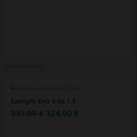
In den Warenkorb
ANGEBOT!
Sanlight EVO 3-60 1.5
URSPRÜNGLICHER
AKTUELLER
339,00
€
324,00
€
PREIS
PREIS
WAR:
IST: