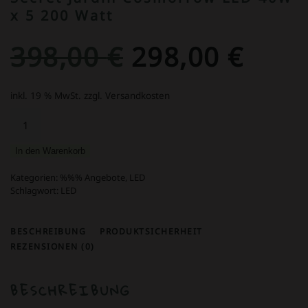
x 5 200 Watt
Ursprünglich
Aktu
398,00
€
298,00
€
Preis
Preis
inkl. 19 % MwSt.
zzgl. Versandkosten
Secret
war:
ist:
Jardin
Cosmorrow
In den Warenkorb
398,00 €
298,
LED
40W
Kategorien:
%%% Angebote
,
LED
x
Schlagwort:
LED
5
200
BESCHREIBUNG
PRODUKTSICHERHEIT
Watt
REZENSIONEN (0)
Menge
BESCHREIBUNG