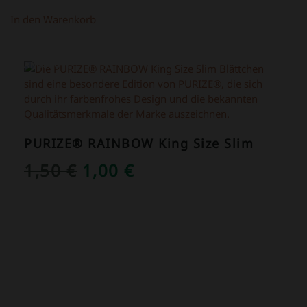
In den Warenkorb
ANGEBOT!
PURIZE® RAINBOW King Size Slim
URSPRÜNGLICHER
AKTUELLER
1,50
€
1,00
€
PREIS
PREIS
WAR:
IST:
1,50 €
1,00 €.