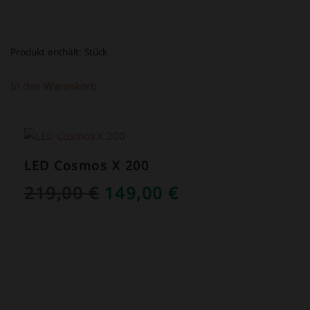
Produkt enthält:
Stück
In den Warenkorb
ANGEBOT!
LED Cosmos X 200
URSPRÜNGLICHER
AKTUELLER
219,00
€
149,00
€
PREIS
PREIS
WAR:
IST:
219,00 €
149,00 €.