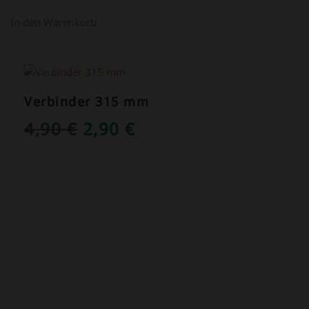
In den Warenkorb
ANGEBOT!
Verbinder 315 mm
URSPRÜNGLICHER
AKTUELLER
4,90
€
2,90
€
PREIS
PREIS
WAR:
IST:
4,90 €
2,90 €.