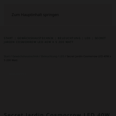
Zum Hauptinhalt springen
START
GEWÄCHSHAUSTECHNIK
BELEUCHTUNG
LED
SECRET
JARDIN COSMORROW LED 40W X 5 200 WATT
Start
/
Gewächshaustechnik
/
Beleuchtung
/
LED
/ Secret Jardin Cosmorrow LED 40W x
5 200 Watt
ANGEBOT!
Secret Jardin Cosmorrow LED 40W