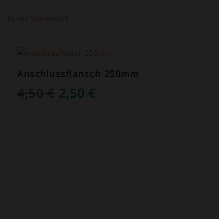
In den Warenkorb
ANGEBOT!
Anschlussflansch 250mm
URSPRÜNGLICHER
AKTUELLER
4,50
€
2,50
€
PREIS
PREIS
WAR:
IST:
4,50 €
2,50 €.