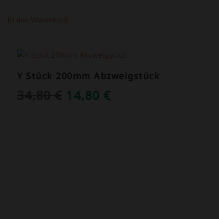
In den Warenkorb
ANGEBOT!
Y Stück 200mm Abzweigstück
URSPRÜNGLICHER
AKTUELLER
34,80
€
14,80
€
PREIS
PREIS
WAR:
IST:
34,80 €
14,80 €.