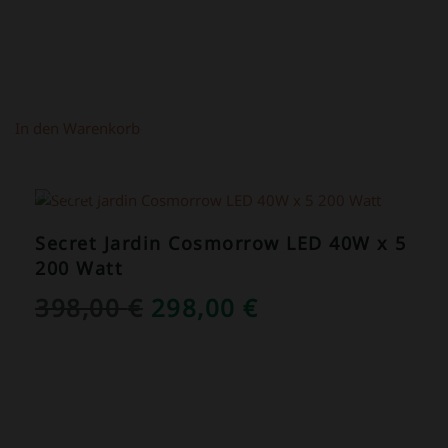
In den Warenkorb
ANGEBOT!
Secret Jardin Cosmorrow LED 40W x 5
200 Watt
URSPRÜNGLICHER
AKTUELLER
398,00
€
298,00
€
PREIS
PREIS
WAR:
IST:
398,00 €
298,00 €.