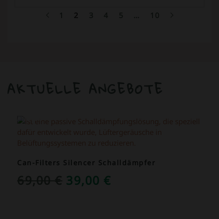
1
2
3
4
5
…
10
AKTUELLE ANGEBOTE
ANGEBOT!
Can-Filters Silencer Schalldämpfer
URSPRÜNGLICHER
AKTUELLER
69,00
€
39,00
€
PREIS
PREIS
WAR:
IST: