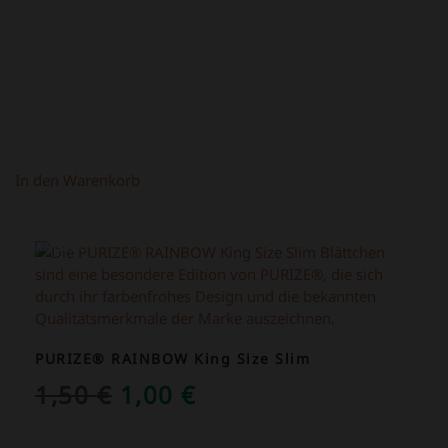
69,00 €
39,00 €.
In den Warenkorb
ANGEBOT!
PURIZE® RAINBOW King Size Slim
URSPRÜNGLICHER
AKTUELLER
1,50
€
1,00
€
PREIS
PREIS