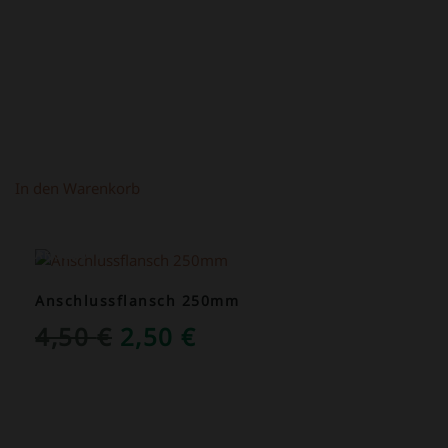
In den Warenkorb
ANGEBOT!
Anschlussflansch 250mm
URSPRÜNGLICHER
AKTUELLER
4,50
€
2,50
€
PREIS
PREIS
WAR:
IST:
4,50 €
2,50 €.