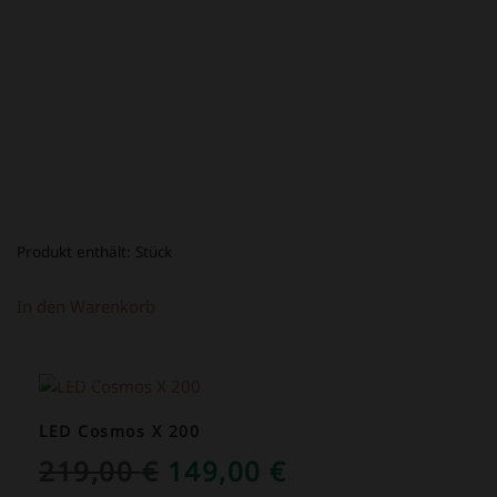
39,00 €
16,80 €.
Produkt enthält:
Stück
In den Warenkorb
ANGEBOT!
LED Cosmos X 200
URSPRÜNGLICHER
AKTUELLER
219,00
€
149,00
€