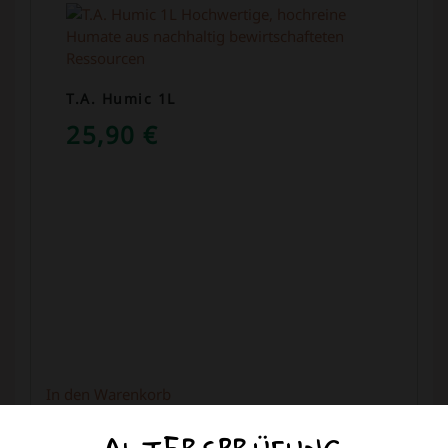
T.A. Humic 1L
25,90
€
In den Warenkorb