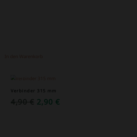
WAR:
IST:
1,50 €
1,00 €.
In den Warenkorb
ANGEBOT!
Verbinder 315 mm
URSPRÜNGLICHER
AKTUELLER
4,90
€
2,90
€
PREIS
PREIS
WAR:
IST:
4,90 €
2,90 €.