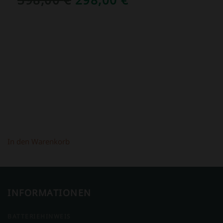
PREIS
PREIS
WAR:
IST:
398,00 €
298,00 €.
In den Warenkorb
INFORMATIONEN
BATTERIEHINWEIS