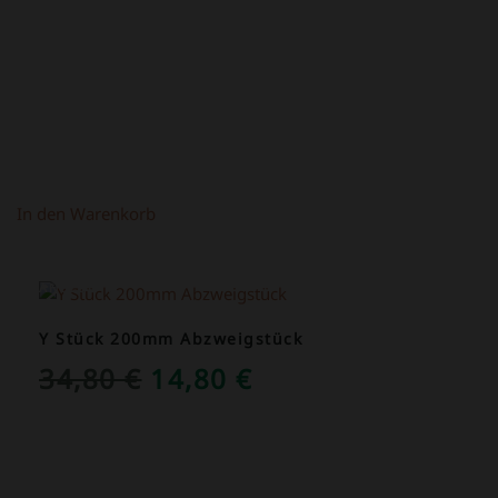
In den Warenkorb
ANGEBOT!
Y Stück 200mm Abzweigstück
URSPRÜNGLICHER
AKTUELLER
34,80
€
14,80
€
PREIS
PREIS
WAR:
IST:
34,80 €
14,80 €.