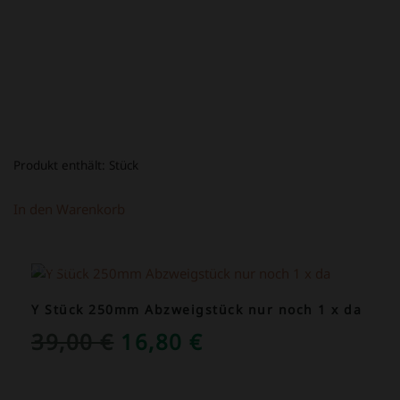
Produkt enthält:
Stück
In den Warenkorb
ANGEBOT!
Y Stück 250mm Abzweigstück nur noch 1 x da
URSPRÜNGLICHER
AKTUELLER
39,00
€
16,80
€
PREIS
PREIS
WAR:
IST: