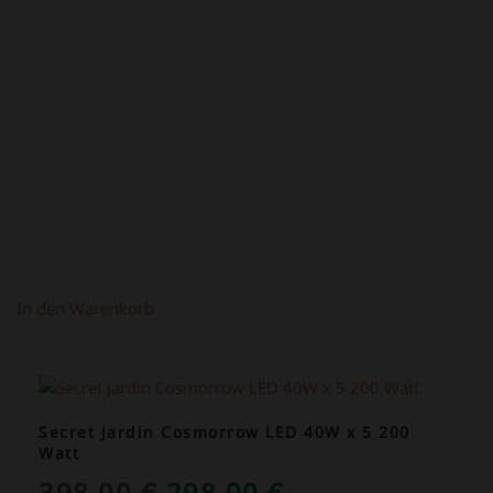
PREIS
PREIS
WAR:
IST:
219,00 €
149,00 €.
In den Warenkorb
ANGEBOT!
Secret Jardin Cosmorrow LED 40W x 5 200
Watt
URSPRÜNGLICHER
AKTUELLER
398,00
€
298,00
€