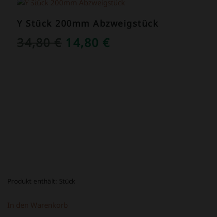
Y Stück 200mm Abzweigstück
URSPRÜNGLICHER
AKTUELLER
34,80
€
14,80
€
PREIS
PREIS
WAR:
IST:
34,80 €
14,80 €.
Produkt enthält:
Stück
In den Warenkorb