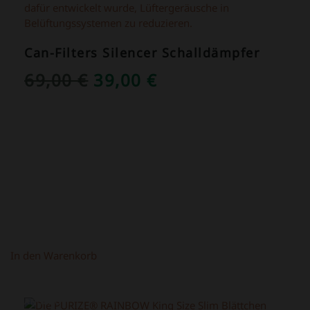
Can-Filters Silencer Schalldämpfer
URSPRÜNGLICHER
AKTUELLER
69,00
€
39,00
€
PREIS
PREIS
WAR:
IST:
69,00 €
39,00 €.
In den Warenkorb
ANGEBOT!