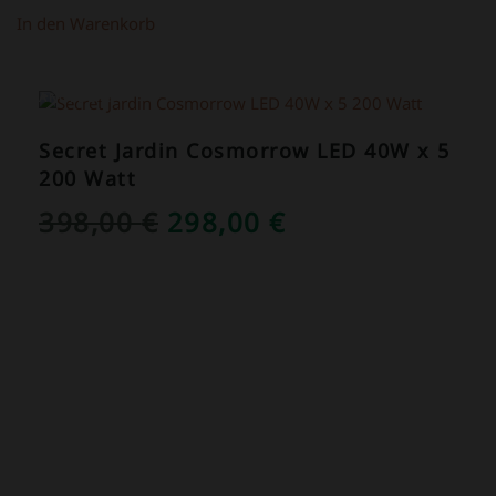
In den Warenkorb
ANGEBOT!
Secret Jardin Cosmorrow LED 40W x 5
200 Watt
URSPRÜNGLICHER
AKTUELLER
398,00
€
298,00
€
PREIS
PREIS
WAR:
IST:
398,00 €
298,00 €.