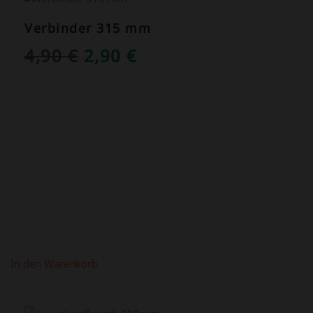
Verbinder 315 mm
URSPRÜNGLICHER
AKTUELLER
4,90
€
2,90
€
PREIS
PREIS
WAR:
IST:
4,90 €
2,90 €.
In den Warenkorb
ANGEBOT!