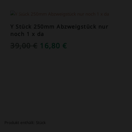
ANGEBOT!
Y Stück 250mm Abzweigstück nur
noch 1 x da
URSPRÜNGLICHER
AKTUELLER
39,00
€
16,80
€
PREIS
PREIS
WAR:
IST:
39,00 €
16,80 €.
Produkt enthält:
Stück