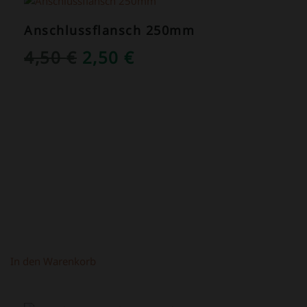
Anschlussflansch 250mm
URSPRÜNGLICHER
AKTUELLER
4,50
€
2,50
€
PREIS
PREIS
WAR:
IST:
4,50 €
2,50 €.
In den Warenkorb
ANGEBOT!