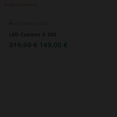
In den Warenkorb
ANGEBOT!
LED Cosmos X 200
URSPRÜNGLICHER
AKTUELLER
219,00
€
149,00
€
PREIS
PREIS
WAR:
IST:
219,00 €
149,00 €.