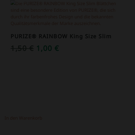
ANGEBOT!
PURIZE® RAINBOW King Size Slim
URSPRÜNGLICHER
AKTUELLER
1,50
€
1,00
€
PREIS
PREIS
WAR:
IST:
1,50 €
1,00 €.
In den Warenkorb