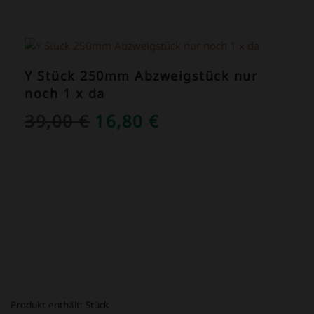
ANGEBOT!
Y Stück 250mm Abzweigstück nur
noch 1 x da
URSPRÜNGLICHER
AKTUELLER
39,00
€
16,80
€
PREIS
PREIS
WAR:
IST:
39,00 €
16,80 €.
Produkt enthält:
Stück