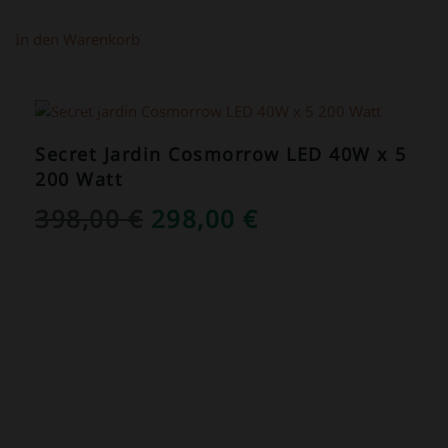
In den Warenkorb
ANGEBOT!
Secret Jardin Cosmorrow LED 40W x 5
200 Watt
URSPRÜNGLICHER
AKTUELLER
398,00
€
298,00
€
PREIS
PREIS
WAR:
IST:
398,00 €
298,00 €.