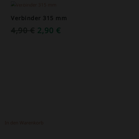
ANGEBOT!
Verbinder 315 mm
URSPRÜNGLICHER
AKTUELLER
4,90
€
2,90
€
PREIS
PREIS
WAR:
IST:
4,90 €
2,90 €.
In den Warenkorb