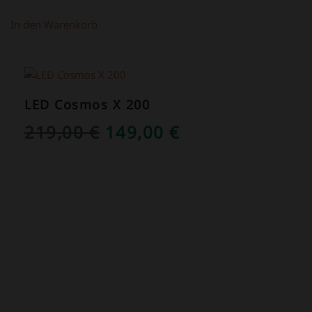
In den Warenkorb
ANGEBOT!
LED Cosmos X 200
URSPRÜNGLICHER
AKTUELLER
219,00
€
149,00
€
PREIS
PREIS
WAR:
IST:
219,00 €
149,00 €.