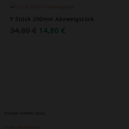
ANGEBOT!
Y Stück 200mm Abzweigstück
URSPRÜNGLICHER
AKTUELLER
34,80
€
14,80
€
PREIS
PREIS
WAR:
IST:
34,80 €
14,80 €.
Produkt enthält:
Stück
In den Warenkorb