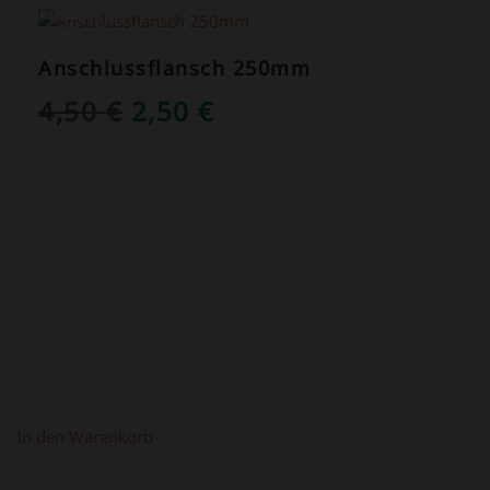
ANGEBOT!
Anschlussflansch 250mm
URSPRÜNGLICHER
AKTUELLER
4,50
€
2,50
€
PREIS
PREIS
WAR:
IST:
4,50 €
2,50 €.
In den Warenkorb