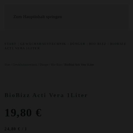
Zum Hauptinhalt springen
START
GEWÄCHSHAUSTECHNIK
DÜNGER
BIO BIZZ
BIOBIZZ
ACTI VERA 1LITER
Start
/
Gewächshaustechnik
/
Dünger
/
Bio Bizz
/ BioBizz Acti Vera 1Liter
BioBizz Acti Vera 1Liter
19,80
€
24,80
€
/
l