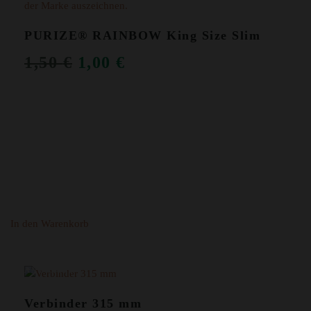
PURIZE® RAINBOW King Size Slim
URSPRÜNGLICHER
AKTUELLER
1,50
€
1,00
€
PREIS
PREIS
WAR:
IST:
1,50 €
1,00 €.
In den Warenkorb
ANGEBOT!
Verbinder 315 mm