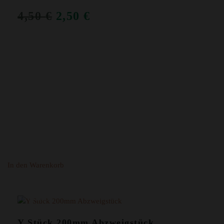
URSPRÜNGLICHER
AKTUELLER
4,50
€
2,50
€
PREIS
PREIS
WAR:
IST:
4,50 €
2,50 €.
In den Warenkorb
ANGEBOT!
Y Stück 200mm Abzweigstück