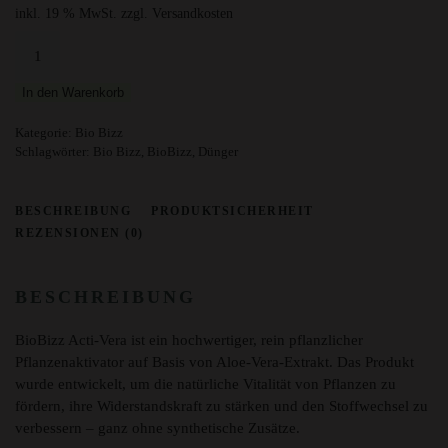
inkl. 19 % MwSt.
zzgl. Versandkosten
BioBizz
Acti
Vera
In den Warenkorb
1Liter
Menge
Kategorie:
Bio Bizz
Schlagwörter:
Bio Bizz
,
BioBizz
,
Dünger
BESCHREIBUNG
PRODUKTSICHERHEIT
REZENSIONEN (0)
BESCHREIBUNG
BioBizz Acti-Vera ist ein hochwertiger, rein pflanzlicher
Pflanzenaktivator auf Basis von Aloe-Vera-Extrakt. Das Produkt
wurde entwickelt, um die natürliche Vitalität von Pflanzen zu
fördern, ihre Widerstandskraft zu stärken und den Stoffwechsel zu
verbessern – ganz ohne synthetische Zusätze.