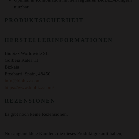
Optimal in Kombination mit den regulären BioBizz-Düngern
nutzbar.
PRODUKTSICHERHEIT
HERSTELLERINFORMATIONEN
Biobizz Worldwide SL
Gorbeia Kalea 11
Bizkaia
Etxebarri, Spain, 48450
info@biobizz.com
https://www.biobizz.com/
REZENSIONEN
Es gibt noch keine Rezensionen.
Nur angemeldete Kunden, die dieses Produkt gekauft haben,