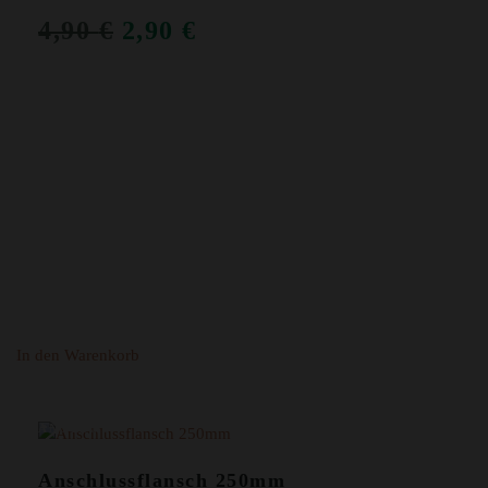
URSPRÜNGLICHER
AKTUELLER
4,90
€
2,90
€
PREIS
PREIS
WAR:
IST:
4,90 €
2,90 €.
In den Warenkorb
ANGEBOT!
Anschlussflansch 250mm