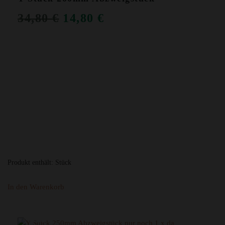
URSPRÜNGLICHER
AKTUELLER
34,80
€
14,80
€
PREIS
PREIS
WAR:
IST:
34,80 €
14,80 €.
Produkt enthält:
Stück
In den Warenkorb
ANGEBOT!