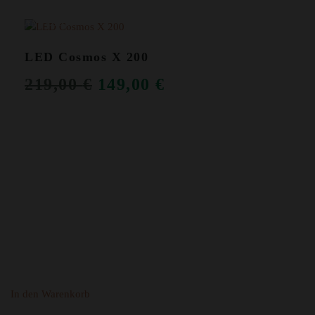
ANGEBOT!
LED Cosmos X 200
URSPRÜNGLICHER
AKTUELLER
219,00
€
149,00
€
PREIS
PREIS
WAR:
IST:
219,00 €
149,00 €.
In den Warenkorb