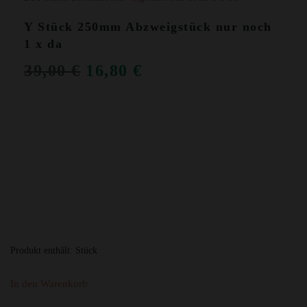
Y Stück 250mm Abzweigstück nur noch
1 x da
URSPRÜNGLICHER
AKTUELLER
39,00
€
16,80
€
PREIS
PREIS
WAR:
IST:
39,00 €
16,80 €.
Produkt enthält:
Stück
In den Warenkorb