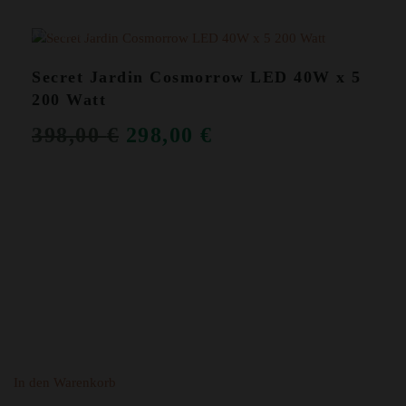
ANGEBOT!
Secret Jardin Cosmorrow LED 40W x 5
200 Watt
URSPRÜNGLICHER
AKTUELLER
398,00
€
298,00
€
PREIS
PREIS
WAR:
IST:
398,00 €
298,00 €.
In den Warenkorb