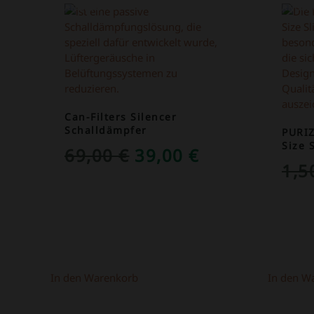
ANGEBOT!
ANGEB
Can-Filters Silencer
Schalldämpfer
PURI
Size 
URSPRÜNGLICHER
AKTUELLER
69,00
€
39,00
€
1,
PREIS
PREIS
WAR:
IST:
69,00 €
39,00 €.
In den Warenkorb
In den W