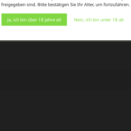
Temp. Controlled
freigegeben sind. Bitte bestätigen Sie Ihr Alter, um fortzufahren.
Verwendung ALLER Cookies zu. Sie können jedoch die
"Cookie-Einstellungen" besuchen, um eine kontrollierte
139,00
€
Zustimmung zu erteilen.
Ja, ich bin über 18 Jahre alt
Nein, ich bin unter 18 alt
en Warenkorb
In de
Einstellungen
Alle Cookies akzeptieren
In den Warenkorb