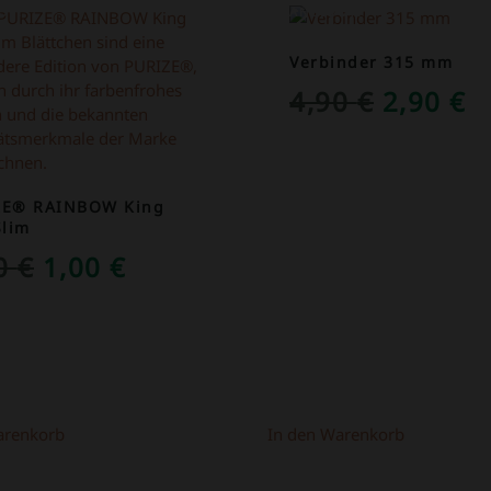
OT!
ANGEBOT!
Verbinder 315 mm
URSPRÜ
A
4,90
€
2,90
€
PREIS
P
WAR:
IS
4,90 €
2
ZE® RAINBOW King
Slim
URSPRÜNGLICHER
AKTUELLER
50
€
1,00
€
PREIS
PREIS
WAR:
IST:
1,50 €
1,00 €.
arenkorb
In den Warenkorb