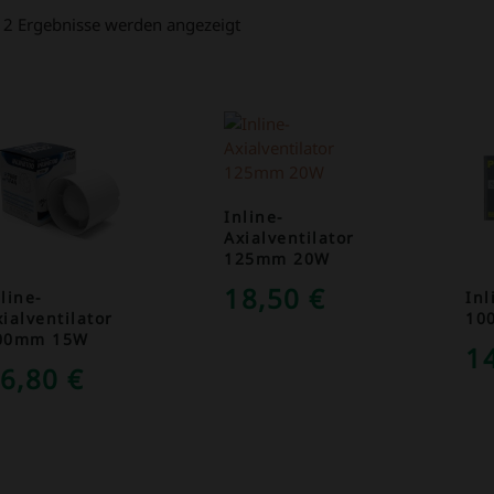
 12 Ergebnisse werden angezeigt
Inline-
Axialventilator
125mm 20W
18,50
€
line-
Inl
ialventilator
10
00mm 15W
1
6,80
€