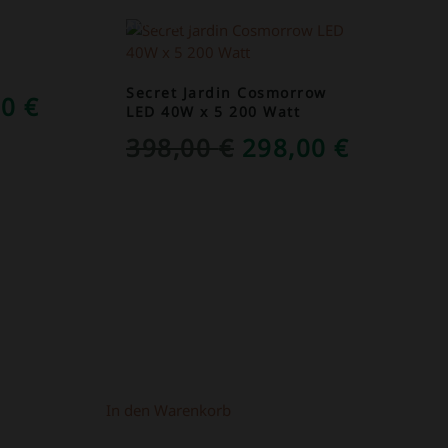
ANGEBOT!
Secret Jardin Cosmorrow
RÜNGLICHER
AKTUELLER
00
€
LED 40W x 5 200 Watt
S
PREIS
URSPRÜNGLICH
AKTUEL
398,00
€
298,00
€
IST:
PREIS
PREIS
0 €
149,00 €.
WAR:
IST:
398,00 €
298,00 
In den Warenkorb