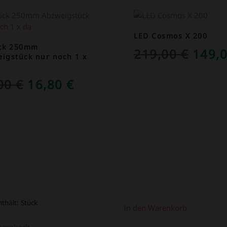
OT!
ANGEBOT!
LED Cosmos X 200
ück 250mm
URSP
219,00
€
149,
igstück nur noch 1 x
PREI
URSPRÜNGLICHER
AKTUELLER
,00
€
16,80
€
WAR:
PREIS
PREIS
219,0
WAR:
IST:
39,00 €
16,80 €.
nthält:
Stück
In den Warenkorb