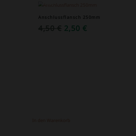
ANGEBOT!
Anschlussflansch 250mm
NGLICHER
KTUELLER
URSPRÜNGLICHER
AKTUELLER
4,50
€
2,50
€
REIS
PREIS
PREIS
T:
WAR:
IST:
,90 €.
4,50 €
2,50 €.
In den Warenkorb