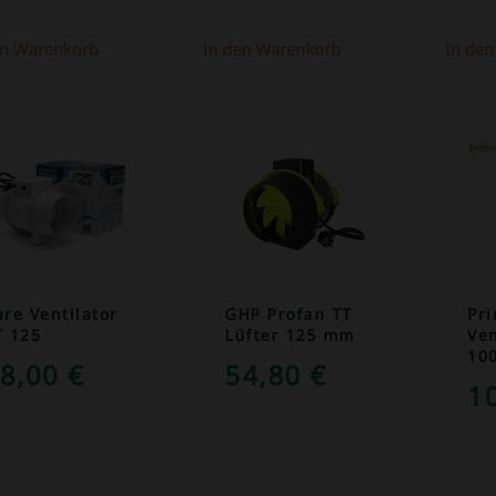
en Warenkorb
In den Warenkorb
In de
ure Ventilator
GHP Profan TT
Pr
T 125
Lüfter 125 mm
Ven
10
8,00
€
54,80
€
1