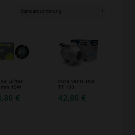
ine Lüfter
Pure Ventilator
0mm 15W
TT 100
4,80
€
42,80
€