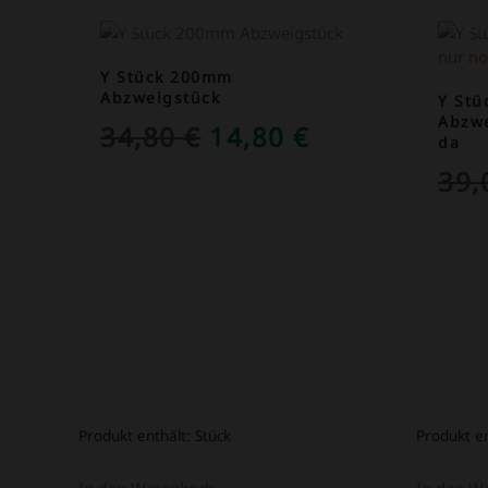
ANGEBOT!
ANGEB
Y Stück 200mm
Abzweigstück
Y St
Abzwe
URSPRÜNGLICHER
AKTUELLER
34,80
€
14,80
€
da
PREIS
PREIS
39
WAR:
IST:
34,80 €
14,80 €.
Produkt enthält:
Stück
Produkt e