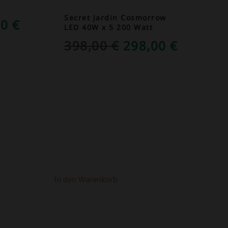
Secret Jardin Cosmorrow
RÜNGLICHER
AKTUELLER
00
€
LED 40W x 5 200 Watt
S
PREIS
URSPRÜNGLICH
AKTUEL
398,00
€
298,00
€
IST:
PREIS
PREIS
0 €
149,00 €.
WAR:
IST:
398,00 €
298,00 
In den Warenkorb