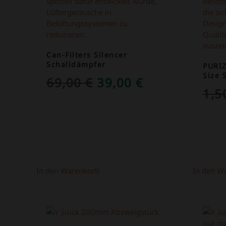
Can-Filters Silencer
Schalldämpfer
PURI
Size 
URSPRÜNGLICHER
AKTUELLER
69,00
€
39,00
€
1,
PREIS
PREIS
WAR:
IST:
69,00 €
39,00 €.
In den Warenkorb
In den W
ANGEBOT!
ANGEB