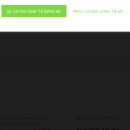
"Cookie-Einstellungen" besuchen, um eine kontrollierte
Zustimmung zu erteilen.
Ja, ich bin über 18 Jahre alt
Nein, ich bin unter 18 alt
Einstellungen
Alle Cookies akzeptieren
en Warenkorb
In den Warenkorb
In de
OT!
ANGEBOT!
Verbinder 315 mm