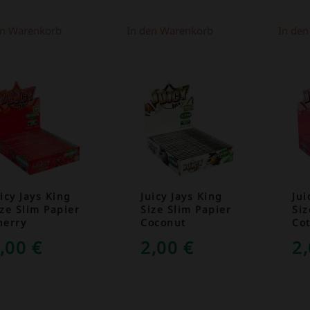
en Warenkorb
In den Warenkorb
In de
icy Jays King
Juicy Jays King
Jui
ize Slim Papier
Size Slim Papier
Siz
herry
Coconut
Co
,00
€
2,00
€
2