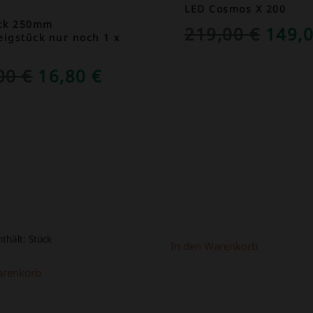
LED Cosmos X 200
ück 250mm
URSP
219,00
€
149,
igstück nur noch 1 x
PREI
URSPRÜNGLICHER
AKTUELLER
,00
€
16,80
€
WAR:
PREIS
PREIS
219,0
WAR:
IST:
39,00 €
16,80 €.
nthält:
Stück
In den Warenkorb
arenkorb