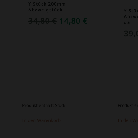
Y Stück 200mm
Abzweigstück
Y St
Abzwe
URSPRÜNGLICHER
AKTUELLER
34,80
€
14,80
€
da
PREIS
PREIS
39
WAR:
IST:
34,80 €
14,80 €.
Produkt enthält:
Stück
Produkt e
In den Warenkorb
In den W