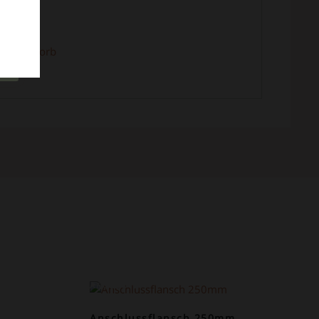
n Warenkorb
ANGEBOT!
Anschlussflansch 250mm