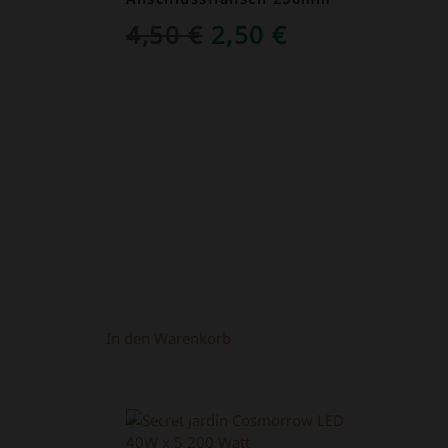
NGLICHER
KTUELLER
URSPRÜNGLICHER
AKTUELLER
4,50
€
2,50
€
REIS
PREIS
PREIS
T:
WAR:
IST:
,90 €.
4,50 €
2,50 €.
In den Warenkorb
ANGEBOT!