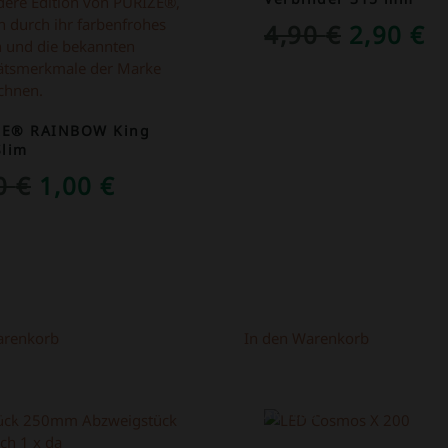
URSPRÜ
A
4,90
€
2,90
€
PREIS
P
WAR:
IS
4,90 €
2
ZE® RAINBOW King
Slim
URSPRÜNGLICHER
AKTUELLER
50
€
1,00
€
PREIS
PREIS
WAR:
IST:
1,50 €
1,00 €.
arenkorb
In den Warenkorb
OT!
ANGEBOT!