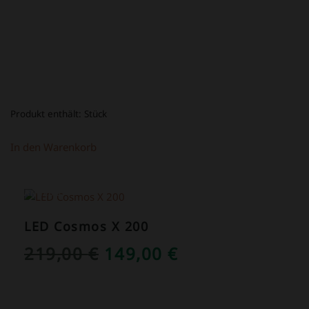
39,00 €
16,80 €.
Produkt enthält:
Stück
In den Warenkorb
ANGEBOT!
LED Cosmos X 200
URSPRÜNGLICHER
AKTUELLER
219,00
€
149,00
€
PREIS
PREIS
WAR:
IST: