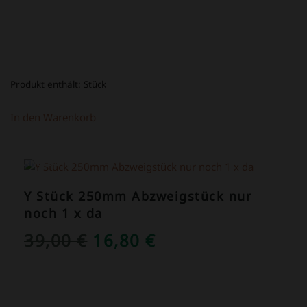
Produkt enthält:
Stück
In den Warenkorb
ANGEBOT!
Y Stück 250mm Abzweigstück nur
noch 1 x da
URSPRÜNGLICHER
AKTUELLER
39,00
€
16,80
€
PREIS
PREIS
WAR:
IST: