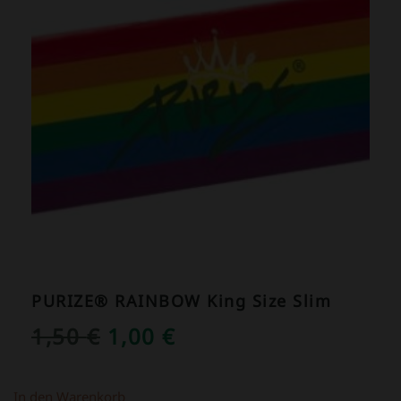
PURIZE® RAINBOW King Size Slim
URSPRÜNGLICHER
AKTUELLER
1,50
€
1,00
€
PREIS
PREIS
WAR:
IST:
In den Warenkorb