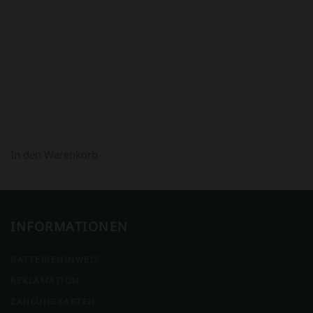
WAR:
IST:
398,00 €
298,00 €.
In den Warenkorb
INFORMATIONEN
BATTERIEHINWEIS
REKLAMATION
ZAHLUNGSARTEN