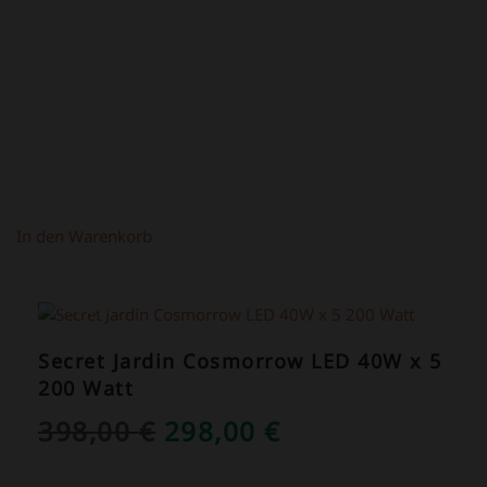
219,00 €
149,00 €.
In den Warenkorb
ANGEBOT!
Secret Jardin Cosmorrow LED 40W x 5
200 Watt
URSPRÜNGLICHER
AKTUELLER
398,00
€
298,00
€
PREIS
PREIS