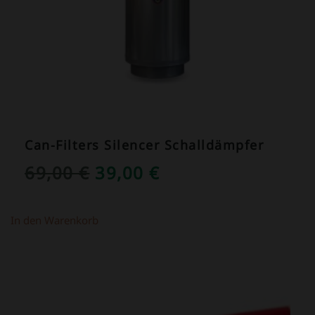
Can-Filters Silencer Schalldämpfer
URSPRÜNGLICHER
AKTUELLER
69,00
€
39,00
€
PREIS
PREIS
WAR:
IST:
In den Warenkorb
69,00 €
39,00 €.
ANGEBOT!