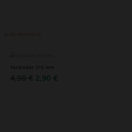
In den Warenkorb
ANGEBOT!
Verbinder 315 mm
URSPRÜNGLICHER
AKTUELLER
4,90
€
2,90
€
PREIS
PREIS
WAR:
IST:
4,90 €
2,90 €.