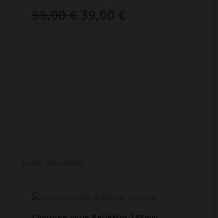
URSPRÜNGLICHER
AKTUELLER
55,00
€
39,00
€
PREIS
PREIS
WAR:
IST:
55,00 €
39,00 €.
In den Warenkorb
ANGEBOT!
Cooltube ohne Reflektor 155mm