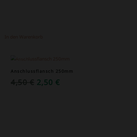
In den Warenkorb
ANGEBOT!
Anschlussflansch 250mm
URSPRÜNGLICHER
AKTUELLER
4,50
€
2,50
€
PREIS
PREIS
WAR:
IST:
4,50 €
2,50 €.