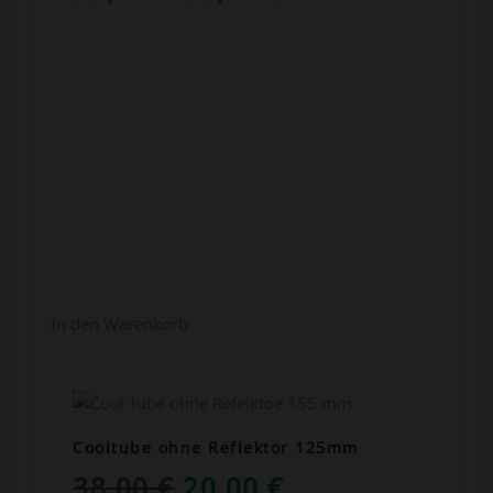
PREIS
PREIS
WAR:
IST:
99,00 €
39,00 €.
In den Warenkorb
ANGEBOT!
Cooltube ohne Reflektor 125mm
URSPRÜNGLICHER
AKTUELLER
38,00
€
20,00
€