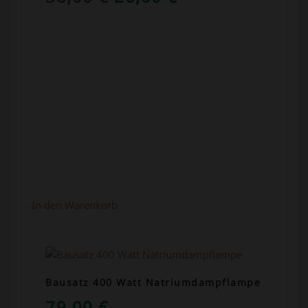
PREIS
PREIS
WAR:
IST:
38,00 €
20,00 €.
In den Warenkorb
Bausatz 400 Watt Natriumdampflampe
79,00
€