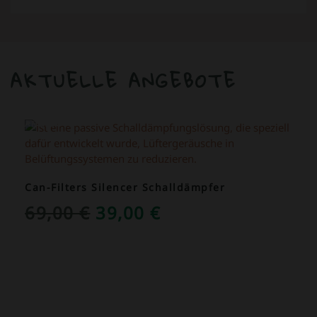
AKTUELLE ANGEBOTE
ANGEBOT!
Can-Filters Silencer Schalldämpfer
URSPRÜNGLICHER
AKTUELLER
69,00
€
39,00
€
PREIS
PREIS
WAR:
IST:
69,00 €
39,00 €.