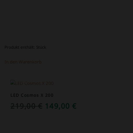
Produkt enthält:
Stück
In den Warenkorb
ANGEBOT!
LED Cosmos X 200
URSPRÜNGLICHER
AKTUELLER
219,00
€
149,00
€
PREIS
PREIS
WAR:
IST: