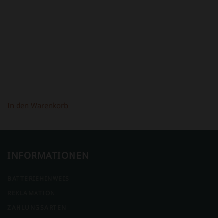
398,00 €
298,00 €.
In den Warenkorb
INFORMATIONEN
BATTERIEHINWEIS
REKLAMATION
ZAHLUNGSARTEN