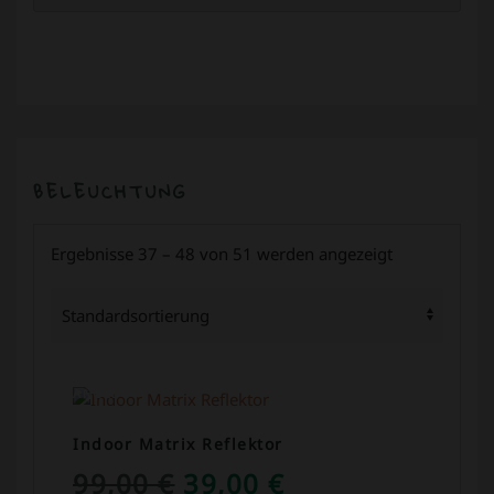
BELEUCHTUNG
Ergebnisse 37 – 48 von 51 werden angezeigt
ANGEBOT!
Indoor Matrix Reflektor
URSPRÜNGLICHER
AKTUELLER
99,00
€
39,00
€