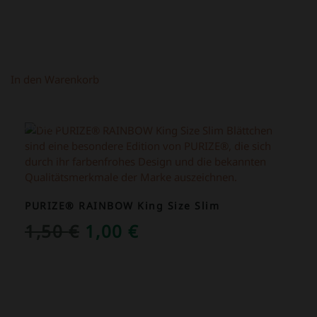
In den Warenkorb
ANGEBOT!
PURIZE® RAINBOW King Size Slim
URSPRÜNGLICHER
AKTUELLER
1,50
€
1,00
€
PREIS
PREIS
WAR:
IST:
1,50 €
1,00 €.