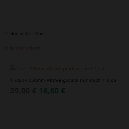
Produkt enthält:
Stück
In den Warenkorb
ANGEBOT!
Y Stück 250mm Abzweigstück nur noch 1 x da
URSPRÜNGLICHER
AKTUELLER
39,00
€
16,80
€
PREIS
PREIS
WAR:
IST:
39,00 €
16,80 €.