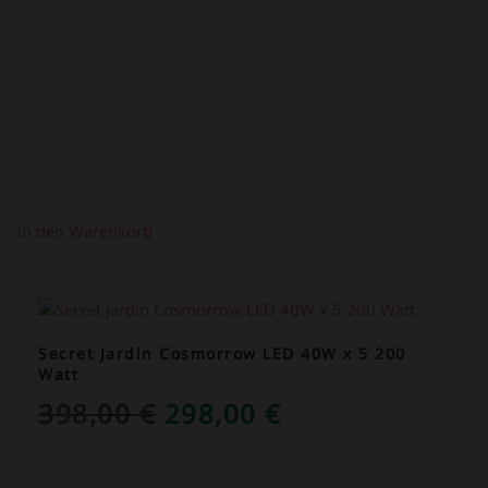
219,00 €
149,00 €.
In den Warenkorb
ANGEBOT!
Secret Jardin Cosmorrow LED 40W x 5 200
Watt
URSPRÜNGLICHER
AKTUELLER
398,00
€
298,00
€
PREIS
PREIS
WAR:
IST: