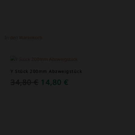
In den Warenkorb
ANGEBOT!
Y Stück 200mm Abzweigstück
URSPRÜNGLICHER
AKTUELLER
34,80
€
14,80
€
PREIS
PREIS
WAR:
IST:
34,80 €
14,80 €.