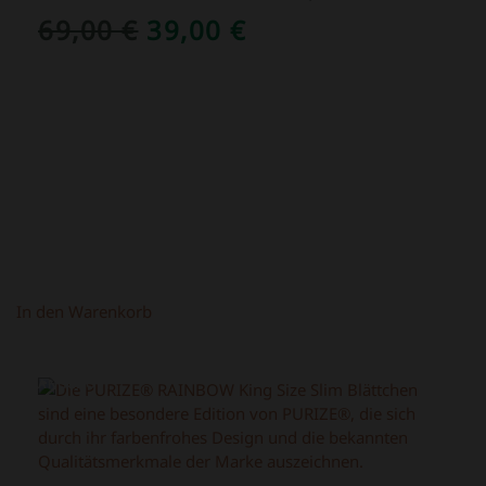
URSPRÜNGLICHER
AKTUELLER
69,00
€
39,00
€
PREIS
PREIS
WAR:
IST:
69,00 €
39,00 €.
In den Warenkorb
ANGEBOT!