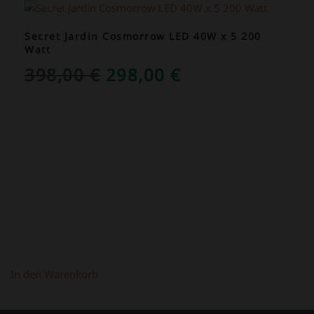
ANGEBOT!
Secret Jardin Cosmorrow LED 40W x 5 200
Watt
URSPRÜNGLICHER
AKTUELLER
398,00
€
298,00
€
PREIS
PREIS
WAR:
IST:
398,00 €
298,00 €.
In den Warenkorb