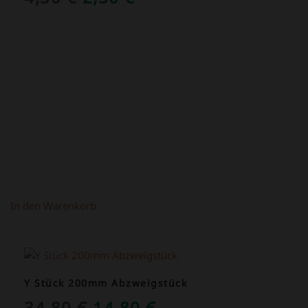
PREIS
PREIS
WAR:
IST:
4,50 €
2,50 €.
In den Warenkorb
ANGEBOT!
Y Stück 200mm Abzweigstück
URSPRÜNGLICHER
AKTUELLER
34,80
€
14,80
€