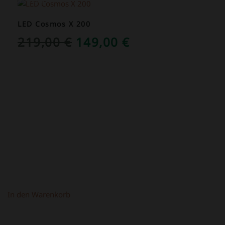
ANGEBOT!
LED Cosmos X 200
URSPRÜNGLICHER
AKTUELLER
219,00
€
149,00
€
PREIS
PREIS
WAR:
IST:
219,00 €
149,00 €.
In den Warenkorb