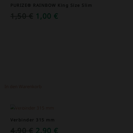
PURIZE® RAINBOW King Size Slim
URSPRÜNGLICHER
AKTUELLER
1,50
€
1,00
€
PREIS
PREIS
WAR:
IST:
1,50 €
1,00 €.
In den Warenkorb
ANGEBOT!
Verbinder 315 mm
URSPRÜNGLICHER
AKTUELLER
4,90
€
2,90
€