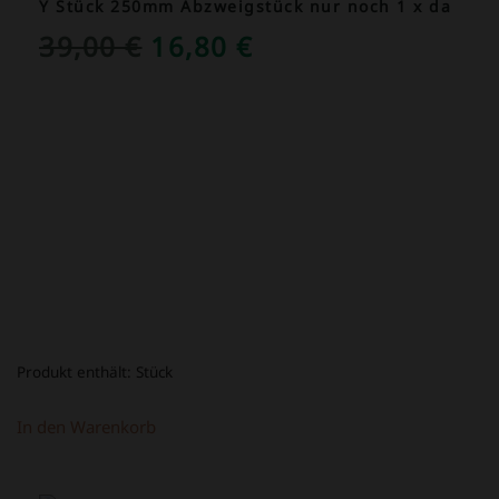
Y Stück 250mm Abzweigstück nur noch 1 x da
URSPRÜNGLICHER
AKTUELLER
39,00
€
16,80
€
PREIS
PREIS
WAR:
IST:
39,00 €
16,80 €.
Produkt enthält:
Stück
In den Warenkorb