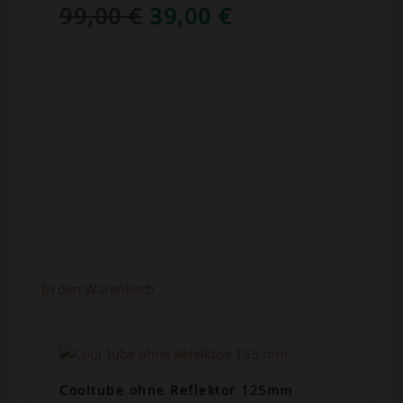
URSPRÜNGLICHER
AKTUELLER
99,00
€
39,00
€
PREIS
PREIS
WAR:
IST:
99,00 €
39,00 €.
In den Warenkorb
ANGEBOT!
Cooltube ohne Reflektor 125mm