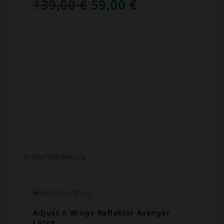
URSPRÜNGLICHER
AKTUELLER
139,00
€
59,00
€
PREIS
PREIS
WAR:
IST:
139,00 €
59,00 €.
In den Warenkorb
Adjust A Wings Reflektor Avenger
Large