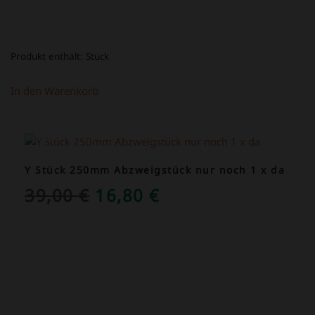
Produkt enthält:
Stück
In den Warenkorb
ANGEBOT!
Y Stück 250mm Abzweigstück nur noch 1 x da
URSPRÜNGLICHER
AKTUELLER
39,00
€
16,80
€
PREIS
PREIS
WAR:
IST:
39,00 €
16,80 €.