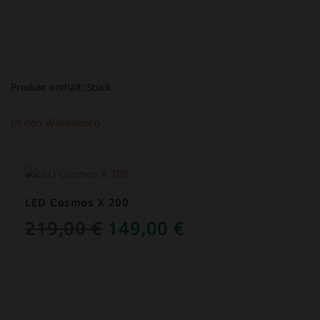
Produkt enthält:
Stück
In den Warenkorb
ANGEBOT!
LED Cosmos X 200
URSPRÜNGLICHER
AKTUELLER
219,00
€
149,00
€
PREIS
PREIS
WAR:
IST:
219,00 €
149,00 €.