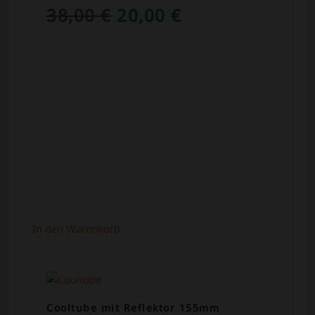
URSPRÜNGLICHER
AKTUELLER
38,00
€
20,00
€
PREIS
PREIS
WAR:
IST:
38,00 €
20,00 €.
In den Warenkorb
ANGEBOT!
Cooltube mit Reflektor 155mm