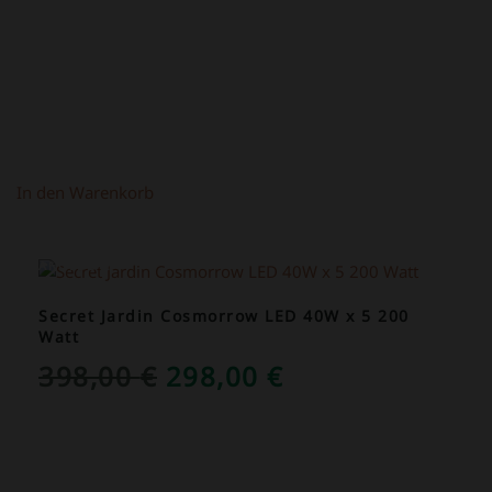
In den Warenkorb
ANGEBOT!
Secret Jardin Cosmorrow LED 40W x 5 200
Watt
URSPRÜNGLICHER
AKTUELLER
398,00
€
298,00
€
PREIS
PREIS
WAR:
IST:
398,00 €
298,00 €.