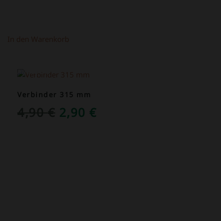
In den Warenkorb
ANGEBOT!
Verbinder 315 mm
URSPRÜNGLICHER
AKTUELLER
4,90
€
2,90
€
PREIS
PREIS
WAR:
IST:
4,90 €
2,90 €.