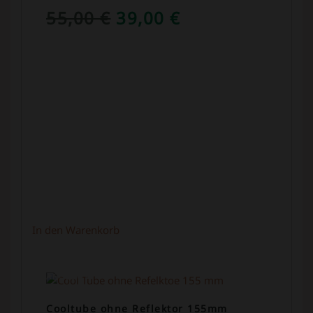
URSPRÜNGLICHER
AKTUELLER
55,00
€
39,00
€
PREIS
PREIS
WAR:
IST:
55,00 €
39,00 €.
In den Warenkorb
ANGEBOT!
Cooltube ohne Reflektor 155mm