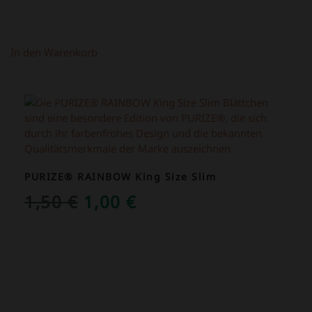
In den Warenkorb
ANGEBOT!
PURIZE® RAINBOW King Size Slim
URSPRÜNGLICHER
AKTUELLER
1,50
€
1,00
€
PREIS
PREIS
WAR:
IST:
1,50 €
1,00 €.