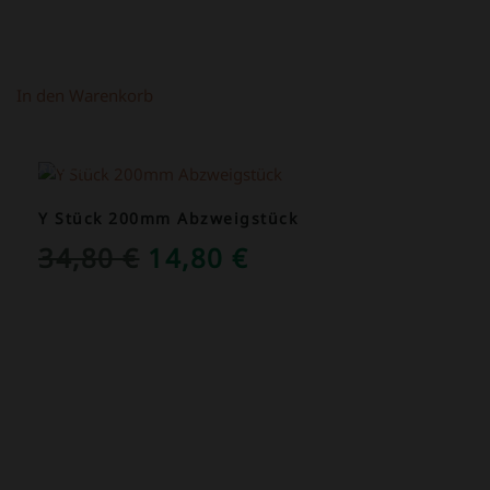
In den Warenkorb
ANGEBOT!
Y Stück 200mm Abzweigstück
URSPRÜNGLICHER
AKTUELLER
34,80
€
14,80
€
PREIS
PREIS
WAR:
IST:
34,80 €
14,80 €.