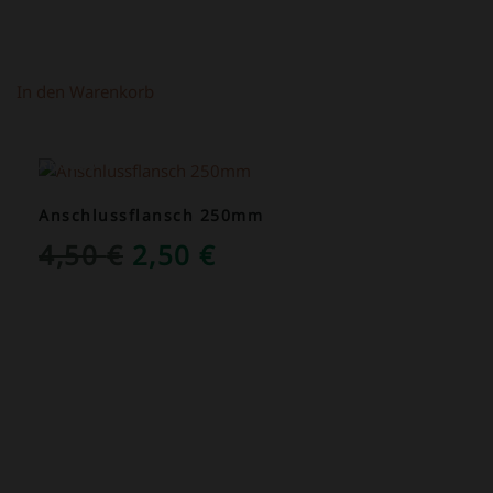
In den Warenkorb
ANGEBOT!
Anschlussflansch 250mm
URSPRÜNGLICHER
AKTUELLER
4,50
€
2,50
€
PREIS
PREIS
WAR:
IST:
4,50 €
2,50 €.