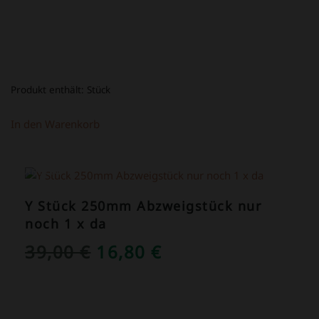
Produkt enthält:
Stück
In den Warenkorb
ANGEBOT!
Y Stück 250mm Abzweigstück nur
noch 1 x da
URSPRÜNGLICHER
AKTUELLER
39,00
€
16,80
€
PREIS
PREIS
WAR:
IST: