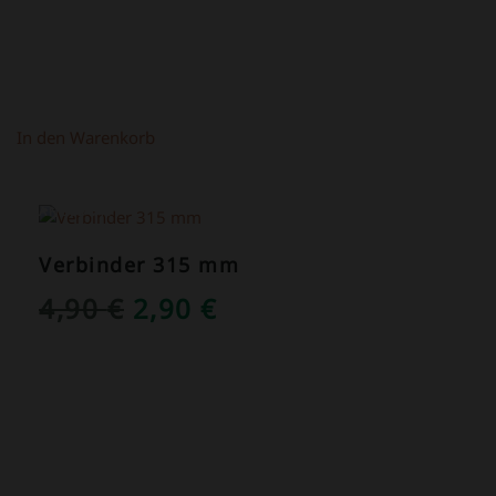
In den Warenkorb
ANGEBOT!
Verbinder 315 mm
URSPRÜNGLICHER
AKTUELLER
4,90
€
2,90
€
PREIS
PREIS
WAR:
IST:
4,90 €
2,90 €.