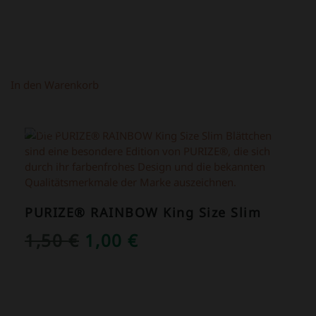
In den Warenkorb
ANGEBOT!
PURIZE® RAINBOW King Size Slim
URSPRÜNGLICHER
AKTUELLER
1,50
€
1,00
€
PREIS
PREIS
WAR:
IST:
1,50 €
1,00 €.