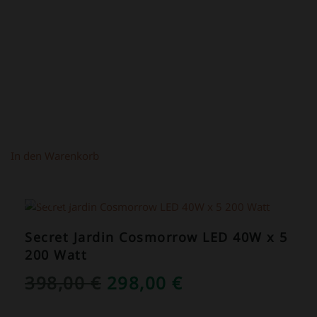
219,00 €
149,00 €.
In den Warenkorb
ANGEBOT!
Secret Jardin Cosmorrow LED 40W x 5
200 Watt
URSPRÜNGLICHER
AKTUELLER
398,00
€
298,00
€
PREIS
PREIS