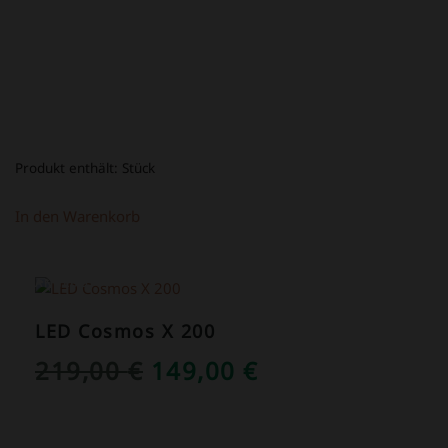
39,00 €
16,80 €.
Produkt enthält:
Stück
In den Warenkorb
ANGEBOT!
LED Cosmos X 200
URSPRÜNGLICHER
AKTUELLER
219,00
€
149,00
€
PREIS
PREIS
WAR:
IST: