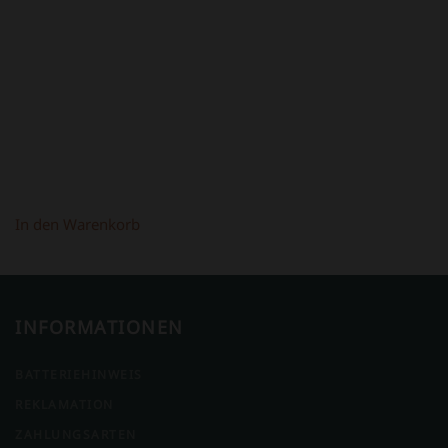
WAR:
IST:
398,00 €
298,00 €.
In den Warenkorb
INFORMATIONEN
BATTERIEHINWEIS
REKLAMATION
ZAHLUNGSARTEN