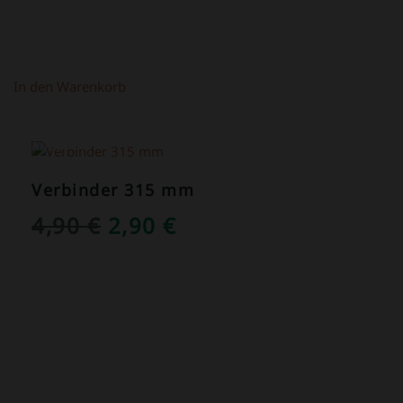
In den Warenkorb
ANGEBOT!
Verbinder 315 mm
URSPRÜNGLICHER
AKTUELLER
4,90
€
2,90
€
PREIS
PREIS
WAR:
IST:
4,90 €
2,90 €.