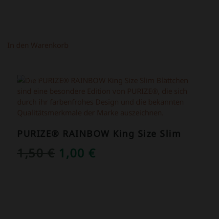
In den Warenkorb
ANGEBOT!
PURIZE® RAINBOW King Size Slim
URSPRÜNGLICHER
AKTUELLER
1,50
€
1,00
€
PREIS
PREIS
WAR:
IST:
1,50 €
1,00 €.