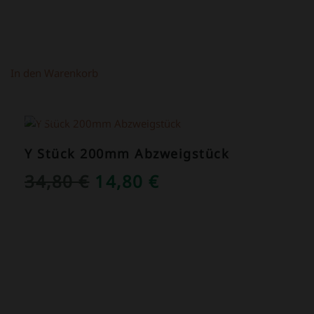
In den Warenkorb
ANGEBOT!
Y Stück 200mm Abzweigstück
URSPRÜNGLICHER
AKTUELLER
34,80
€
14,80
€
PREIS
PREIS
WAR:
IST:
34,80 €
14,80 €.