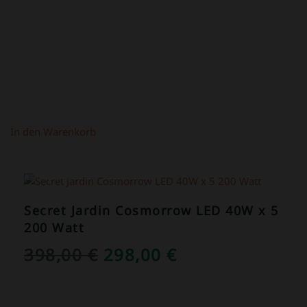
In den Warenkorb
ANGEBOT!
Secret Jardin Cosmorrow LED 40W x 5
200 Watt
URSPRÜNGLICHER
AKTUELLER
398,00
€
298,00
€
PREIS
PREIS
WAR:
IST: