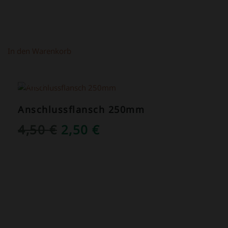
In den Warenkorb
ANGEBOT!
Anschlussflansch 250mm
URSPRÜNGLICHER
AKTUELLER
4,50
€
2,50
€
PREIS
PREIS
WAR:
IST:
4,50 €
2,50 €.