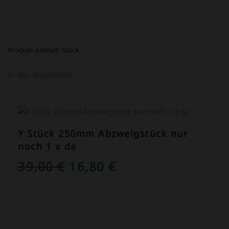
Produkt enthält:
Stück
In den Warenkorb
ANGEBOT!
Y Stück 250mm Abzweigstück nur
noch 1 x da
URSPRÜNGLICHER
AKTUELLER
39,00
€
16,80
€
PREIS
PREIS
WAR:
IST:
39,00 €
16,80 €.