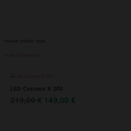
Produkt enthält:
Stück
In den Warenkorb
ANGEBOT!
LED Cosmos X 200
URSPRÜNGLICHER
AKTUELLER
219,00
€
149,00
€
PREIS
PREIS
WAR:
IST:
219,00 €
149,00 €.