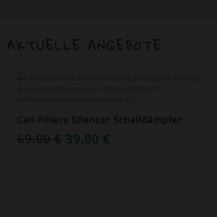
AKTUELLE ANGEBOTE
ANGEBOT!
Can-Filters Silencer Schalldämpfer
URSPRÜNGLICHER
AKTUELLER
69,00
€
39,00
€
PREIS
PREIS
WAR:
IST:
69,00 €
39,00 €.