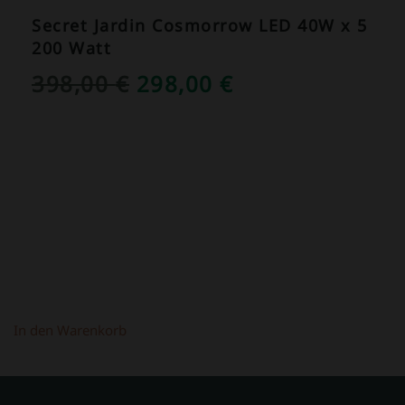
Secret Jardin Cosmorrow LED 40W x 5
200 Watt
URSPRÜNGLICHER
AKTUELLER
398,00
€
298,00
€
PREIS
PREIS
WAR:
IST:
398,00 €
298,00 €.
In den Warenkorb