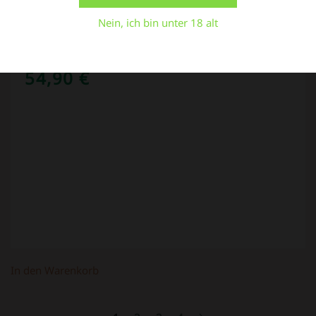
Einstellungen
Alle Cookies akzeptieren
Nein, ich bin unter 18 alt
Wasserpfeife Matrix 45 cm hoch mit
Diffusor
54,90
€
In den Warenkorb