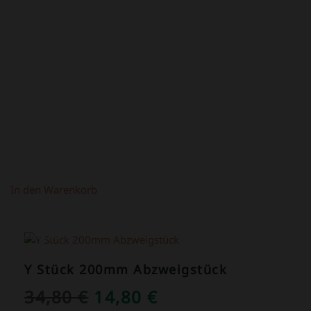
PREIS
PREIS
WAR:
IST:
4,50 €
2,50 €.
In den Warenkorb
ANGEBOT!
Y Stück 200mm Abzweigstück
URSPRÜNGLICHER
AKTUELLER
34,80
€
14,80
€