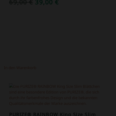
URSPRÜNGLICHER
AKTUELLER
69,00
€
39,00
€
PREIS
PREIS
WAR:
IST:
69,00 €
39,00 €.
In den Warenkorb
ANGEBOT!
PURIZE® RAINBOW King Size Slim