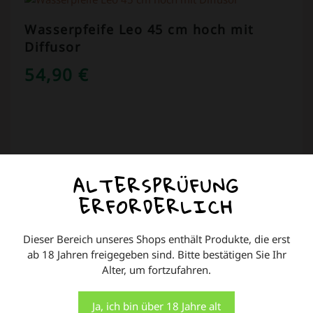
Wasserpfeife Leo 45 cm hoch mit
Diffusor
54,90
€
ALTERSPRÜFUNG
COOKIES AUF DIESER WEBSITE
ERFORDERLICH
Wir verwenden Cookies auf unserer Website, um
Ihnen die relevanteste Erfahrung zu bieten, indem wir
Dieser Bereich unseres Shops enthält Produkte, die erst
Ihre Präferenzen speichern und Besuche wiederholen.
ab 18 Jahren freigegeben sind. Bitte bestätigen Sie Ihr
In den Warenkorb
Indem Sie auf "Alle akzeptieren" klicken, stimmen Sie
Alter, um fortzufahren.
der Verwendung ALLER Cookies zu. Sie können jedoch
die "Cookie-Einstellungen" besuchen, um eine
kontrollierte Zustimmung zu erteilen.
Ja, ich bin über 18 Jahre alt