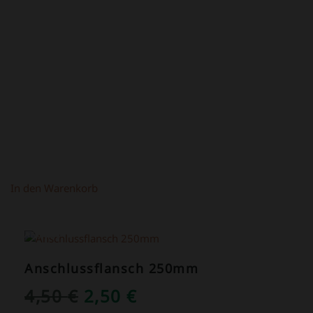
PREIS
PREIS
WAR:
IST:
4,90 €
2,90 €.
In den Warenkorb
ANGEBOT!
Anschlussflansch 250mm
URSPRÜNGLICHER
AKTUELLER
4,50
€
2,50
€