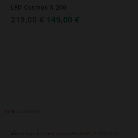
LED Cosmos X 200
URSPRÜNGLICHER
AKTUELLER
219,00
€
149,00
€
PREIS
PREIS
WAR:
IST:
219,00 €
149,00 €.
In den Warenkorb
ANGEBOT!