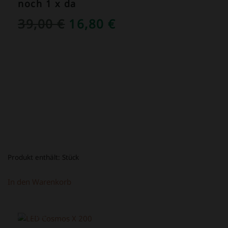
noch 1 x da
URSPRÜNGLICHER
AKTUELLER
39,00
€
16,80
€
PREIS
PREIS
WAR:
IST:
39,00 €
16,80 €.
Produkt enthält:
Stück
In den Warenkorb
ANGEBOT!