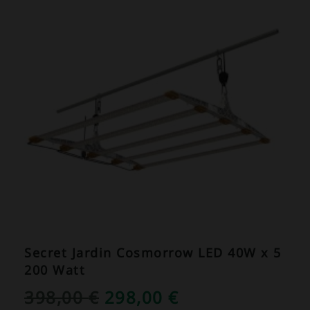
Secret Jardin Cosmorrow LED 40W x 5
200 Watt
URSPRÜNGLICHER
AKTUELLER
398,00
€
298,00
€