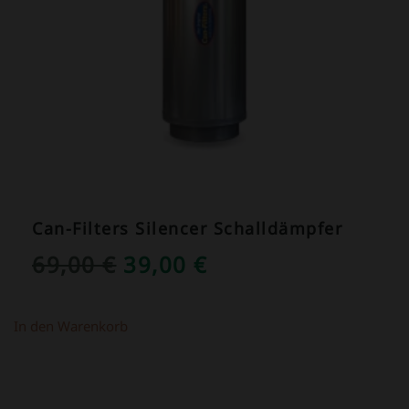
Can-Filters Silencer Schalldämpfer
URSPRÜNGLICHER
AKTUELLER
69,00
€
39,00
€
PREIS
PREIS
WAR:
IST:
In den Warenkorb
69,00 €
39,00 €.
ANGEBOT!