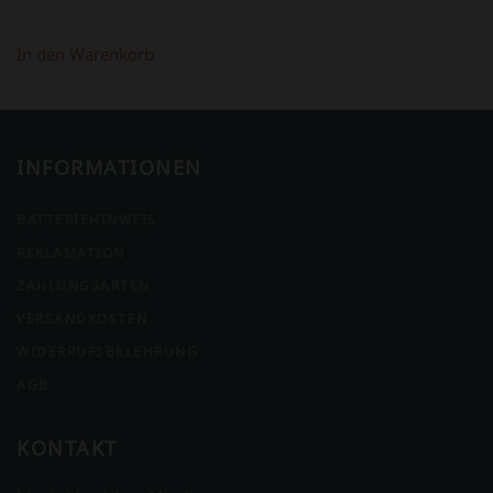
PREIS
PREIS
WAR:
IST:
In den Warenkorb
398,00 €
298,00 €.
INFORMATIONEN
BATTERIEHINWEIS
REKLAMATION
ZAHLUNGSARTEN
VERSANDKOSTEN
WIDERRUFSBELEHRUNG
AGB
KONTAKT