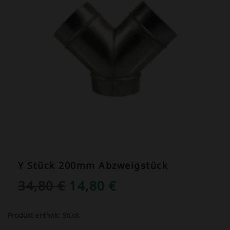
Y Stück 200mm Abzweigstück
URSPRÜNGLICHER
AKTUELLER
34,80
€
14,80
€
PREIS
PREIS
Produkt enthält:
Stück
WAR:
IST: