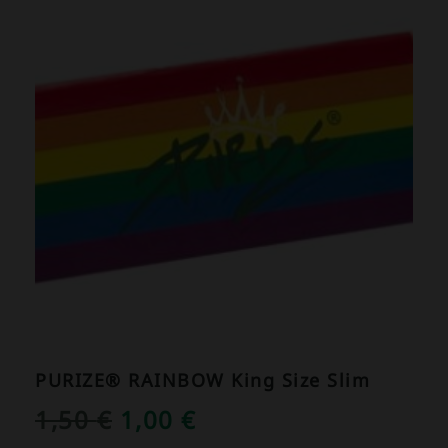
PURIZE® RAINBOW King Size Slim
URSPRÜNGLICHER
AKTUELLER
1,50
€
1,00
€