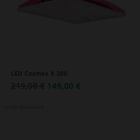
LED Cosmos X 200
URSPRÜNGLICHER
AKTUELLER
219,00
€
149,00
€
PREIS
PREIS
WAR:
IST:
In den Warenkorb
219,00 €
149,00 €.
ANGEBOT!