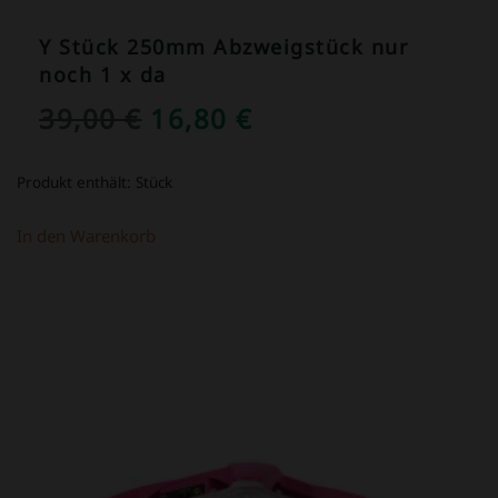
Y Stück 250mm Abzweigstück nur
noch 1 x da
URSPRÜNGLICHER
AKTUELLER
39,00
€
16,80
€
PREIS
PREIS
Produkt enthält:
Stück
WAR:
IST:
39,00 €
16,80 €.
In den Warenkorb
ANGEBOT!