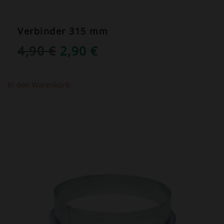
Verbinder 315 mm
URSPRÜNGLICHER
AKTUELLER
4,90
€
2,90
€
PREIS
PREIS
WAR:
IST:
In den Warenkorb
4,90 €
2,90 €.
ANGEBOT!