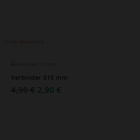
In den Warenkorb
ANGEBOT!
Verbinder 315 mm
URSPRÜNGLICHER
AKTUELLER
4,90
€
2,90
€
PREIS
PREIS
WAR:
IST:
4,90 €
2,90 €.