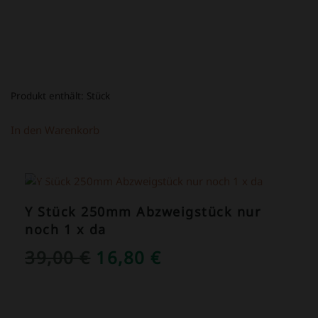
Produkt enthält:
Stück
In den Warenkorb
ANGEBOT!
Y Stück 250mm Abzweigstück nur
noch 1 x da
URSPRÜNGLICHER
AKTUELLER
39,00
€
16,80
€
PREIS
PREIS
WAR:
IST: