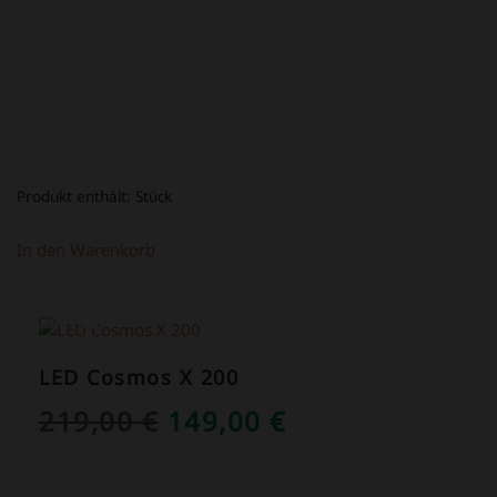
39,00 €
16,80 €.
Produkt enthält:
Stück
In den Warenkorb
ANGEBOT!
LED Cosmos X 200
URSPRÜNGLICHER
AKTUELLER
219,00
€
149,00
€
PREIS
PREIS
WAR:
IST: