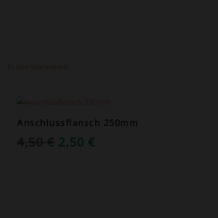
In den Warenkorb
ANGEBOT!
Anschlussflansch 250mm
URSPRÜNGLICHER
AKTUELLER
4,50
€
2,50
€
PREIS
PREIS
WAR:
IST:
4,50 €
2,50 €.