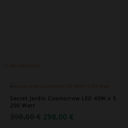
219,00 €
149,00 €.
In den Warenkorb
ANGEBOT!
Secret Jardin Cosmorrow LED 40W x 5
200 Watt
URSPRÜNGLICHER
AKTUELLER
398,00
€
298,00
€
PREIS
PREIS