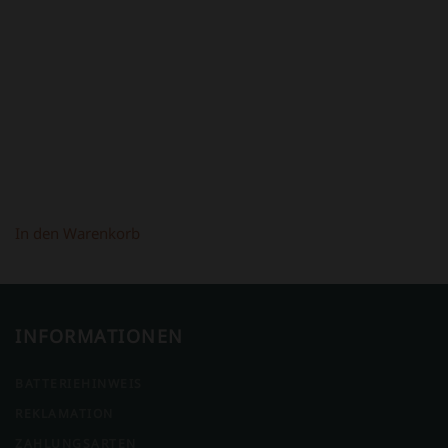
WAR:
IST:
398,00 €
298,00 €.
In den Warenkorb
INFORMATIONEN
BATTERIEHINWEIS
REKLAMATION
ZAHLUNGSARTEN