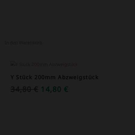
In den Warenkorb
ANGEBOT!
Y Stück 200mm Abzweigstück
URSPRÜNGLICHER
AKTUELLER
34,80
€
14,80
€
PREIS
PREIS
WAR:
IST:
34,80 €
14,80 €.