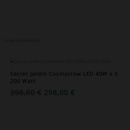
In den Warenkorb
ANGEBOT!
Secret Jardin Cosmorrow LED 40W x 5
200 Watt
URSPRÜNGLICHER
AKTUELLER
398,00
€
298,00
€
PREIS
PREIS
WAR:
IST:
398,00 €
298,00 €.