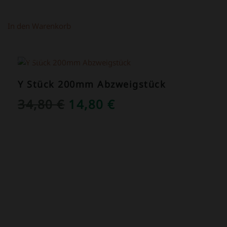
In den Warenkorb
ANGEBOT!
Y Stück 200mm Abzweigstück
URSPRÜNGLICHER
AKTUELLER
34,80
€
14,80
€
PREIS
PREIS
WAR:
IST:
34,80 €
14,80 €.