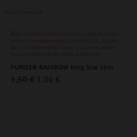
PREIS
PREIS
WAR:
IST:
In den Warenkorb
69,00 €
39,00 €.
ANGEBOT!
PURIZE® RAINBOW King Size Slim
URSPRÜNGLICHER
AKTUELLER
1,50
€
1,00
€
PREIS
PREIS
WAR:
IST:
1,50 €
1,00 €.