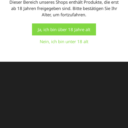
Dieser Bereich unseres Shops enthält Produkte, die erst
Ihre Präferenzen speichern und Besuche wiederholen.
ab 18 Jahren freigegeben sind. Bitte bestätigen Sie Ihr
Indem Sie auf "Alle akzeptieren" klicken, stimmen Sie
In den Warenkorb
Alter, um fortzufahren.
der Verwendung ALLER Cookies zu. Sie können jedoch
die "Cookie-Einstellungen" besuchen, um eine
kontrollierte Zustimmung zu erteilen.
Ja, ich bin über 18 Jahre alt
ANGEBOT!
Einstellungen
Alle Cookies akzeptieren
Nein, ich bin unter 18 alt
Anschlussflansch 250mm
URSPRÜNGLICHER
AKTUELLER
4,50
€
2,50
€
PREIS
PREIS
WAR:
IST:
4,50 €
2,50 €.