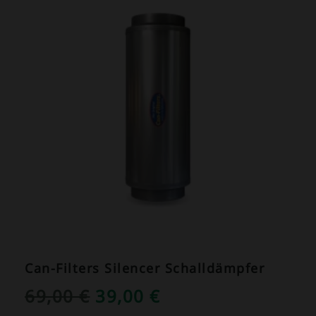
Can-Filters Silencer Schalldämpfer
URSPRÜNGLICHER
AKTUELLER
69,00
€
39,00
€