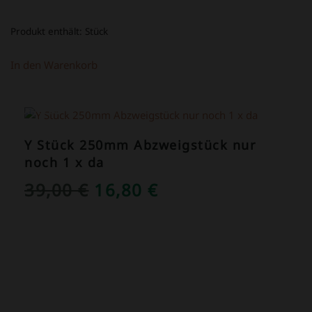
Produkt enthält:
Stück
In den Warenkorb
ANGEBOT!
Y Stück 250mm Abzweigstück nur
noch 1 x da
URSPRÜNGLICHER
AKTUELLER
39,00
€
16,80
€
PREIS
PREIS
WAR:
IST:
39,00 €
16,80 €.