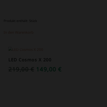
Produkt enthält:
Stück
In den Warenkorb
ANGEBOT!
LED Cosmos X 200
URSPRÜNGLICHER
AKTUELLER
219,00
€
149,00
€
PREIS
PREIS
WAR:
IST:
219,00 €
149,00 €.