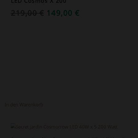
LED Cosmos X 200
URSPRÜNGLICHER
AKTUELLER
219,00
€
149,00
€
PREIS
PREIS
WAR:
IST:
219,00 €
149,00 €.
In den Warenkorb
ANGEBOT!