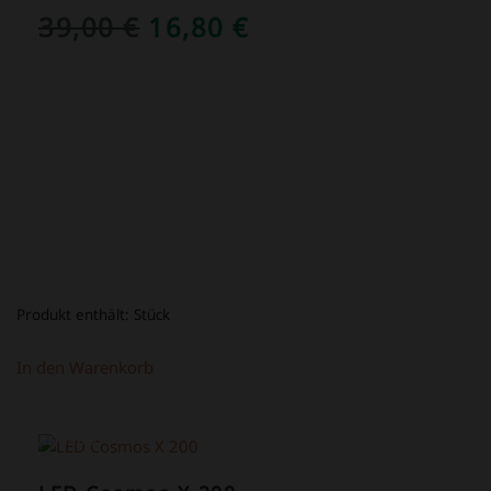
URSPRÜNGLICHER
AKTUELLER
39,00
€
16,80
€
PREIS
PREIS
WAR:
IST:
39,00 €
16,80 €.
Produkt enthält:
Stück
In den Warenkorb
ANGEBOT!