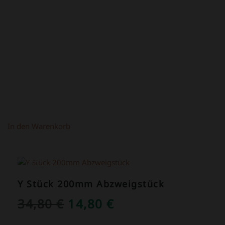
WAR:
IST:
4,50 €
2,50 €.
In den Warenkorb
ANGEBOT!
Y Stück 200mm Abzweigstück
URSPRÜNGLICHER
AKTUELLER
34,80
€
14,80
€
PREIS
PREIS