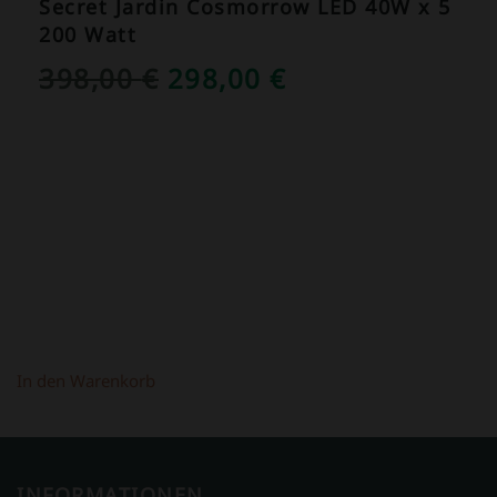
Secret Jardin Cosmorrow LED 40W x 5
200 Watt
URSPRÜNGLICHER
AKTUELLER
398,00
€
298,00
€
PREIS
PREIS
WAR:
IST:
398,00 €
298,00 €.
In den Warenkorb
INFORMATIONEN