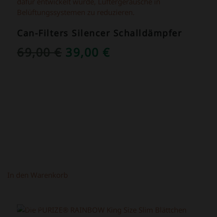
Can-Filters Silencer Schalldämpfer
URSPRÜNGLICHER
AKTUELLER
69,00
€
39,00
€
PREIS
PREIS
WAR:
IST:
69,00 €
39,00 €.
In den Warenkorb
ANGEBOT!