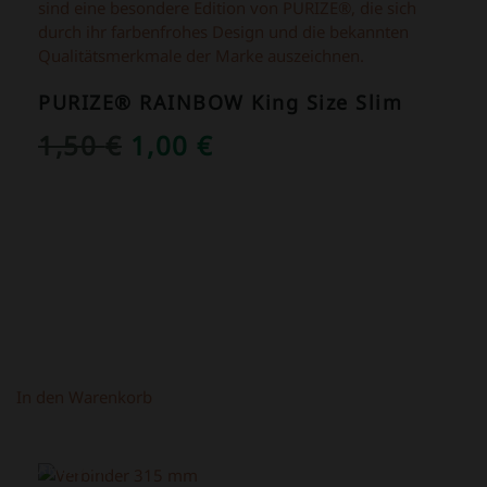
PURIZE® RAINBOW King Size Slim
URSPRÜNGLICHER
AKTUELLER
1,50
€
1,00
€
PREIS
PREIS
WAR:
IST:
1,50 €
1,00 €.
In den Warenkorb
ANGEBOT!