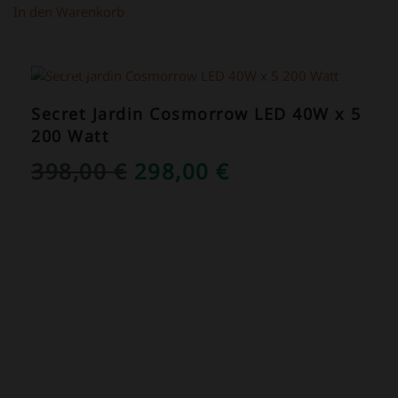
In den Warenkorb
ANGEBOT!
Secret Jardin Cosmorrow LED 40W x 5
200 Watt
URSPRÜNGLICHER
AKTUELLER
398,00
€
298,00
€
PREIS
PREIS
WAR:
IST:
398,00 €
298,00 €.