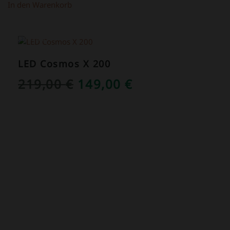
In den Warenkorb
ANGEBOT!
LED Cosmos X 200
URSPRÜNGLICHER
AKTUELLER
219,00
€
149,00
€
PREIS
PREIS
WAR:
IST:
219,00 €
149,00 €.