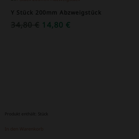
Y Stück 200mm Abzweigstück
URSPRÜNGLICHER
AKTUELLER
34,80
€
14,80
€
PREIS
PREIS
WAR:
IST:
34,80 €
14,80 €.
Produkt enthält:
Stück
In den Warenkorb