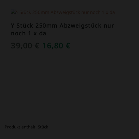
ANGEBOT!
Y Stück 250mm Abzweigstück nur
noch 1 x da
URSPRÜNGLICHER
AKTUELLER
39,00
€
16,80
€
PREIS
PREIS
WAR:
IST:
39,00 €
16,80 €.
Produkt enthält:
Stück