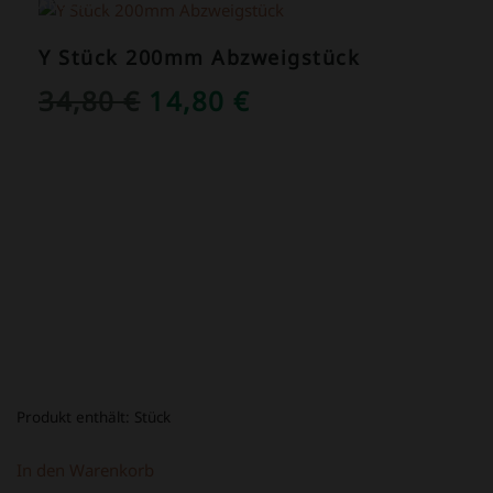
ANGEBOT!
Y Stück 200mm Abzweigstück
URSPRÜNGLICHER
AKTUELLER
34,80
€
14,80
€
PREIS
PREIS
WAR:
IST:
34,80 €
14,80 €.
Produkt enthält:
Stück
In den Warenkorb