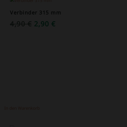
Verbinder 315 mm
URSPRÜNGLICHER
AKTUELLER
4,90
€
2,90
€
PREIS
PREIS
WAR:
IST:
4,90 €
2,90 €.
In den Warenkorb
ANGEBOT!