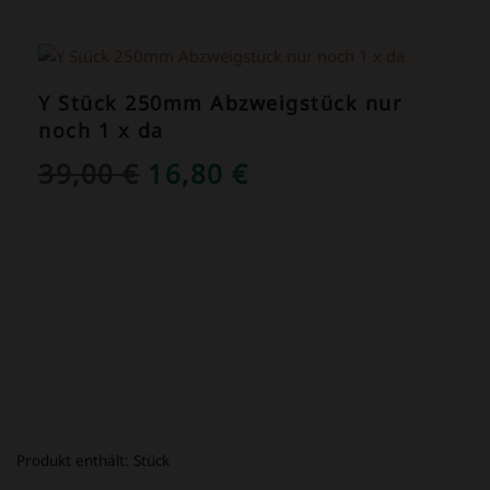
ANGEBOT!
Y Stück 250mm Abzweigstück nur
noch 1 x da
URSPRÜNGLICHER
AKTUELLER
39,00
€
16,80
€
PREIS
PREIS
WAR:
IST:
39,00 €
16,80 €.
Produkt enthält:
Stück