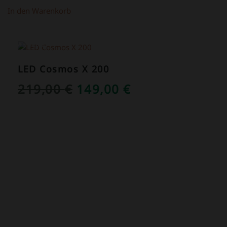
In den Warenkorb
ANGEBOT!
LED Cosmos X 200
URSPRÜNGLICHER
AKTUELLER
219,00
€
149,00
€
PREIS
PREIS
WAR:
IST:
219,00 €
149,00 €.