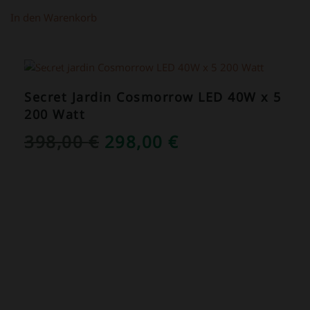
In den Warenkorb
ANGEBOT!
Secret Jardin Cosmorrow LED 40W x 5
200 Watt
URSPRÜNGLICHER
AKTUELLER
398,00
€
298,00
€
PREIS
PREIS
WAR:
IST:
398,00 €
298,00 €.