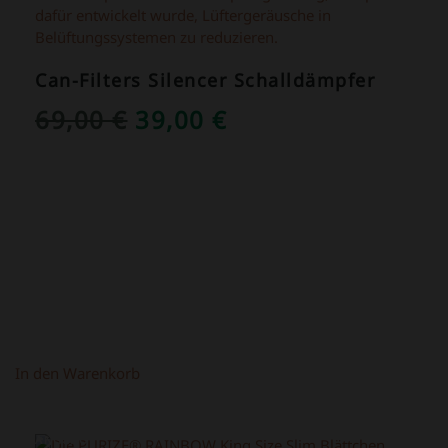
Can-Filters Silencer Schalldämpfer
URSPRÜNGLICHER
AKTUELLER
69,00
€
39,00
€
PREIS
PREIS
WAR:
IST:
69,00 €
39,00 €.
In den Warenkorb
ANGEBOT!