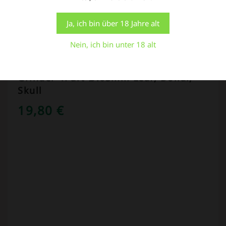
der Verwendung ALLER Cookies zu. Sie können jedoch
die "Cookie-Einstellungen" besuchen, um eine
Weiterlesen
kontrollierte Zustimmung zu erteilen.
Ja, ich bin über 18 Jahre alt
Einstellungen
Alle Cookies akzeptieren
Nein, ich bin unter 18 alt
Grinder 4Part Ø:63mm Leaf, Dollar,
Skull
19,80
€