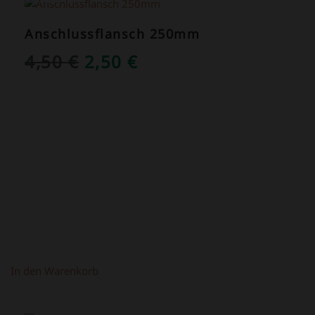
Anschlussflansch 250mm
URSPRÜNGLICHER
AKTUELLER
4,50
€
2,50
€
PREIS
PREIS
WAR:
IST:
4,50 €
2,50 €.
In den Warenkorb