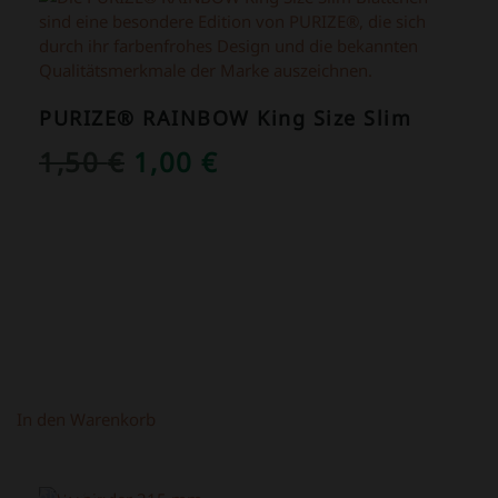
PURIZE® RAINBOW King Size Slim
URSPRÜNGLICHER
AKTUELLER
1,50
€
1,00
€
PREIS
PREIS
WAR:
IST:
1,50 €
1,00 €.
In den Warenkorb
ANGEBOT!