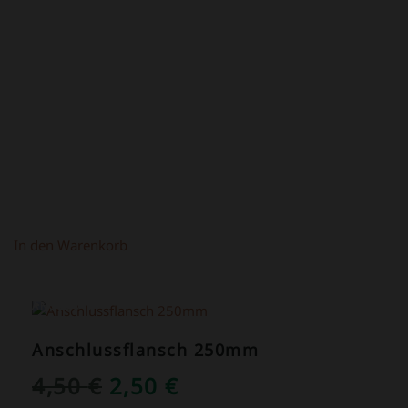
PREIS
PREIS
WAR:
IST:
4,90 €
2,90 €.
In den Warenkorb
ANGEBOT!
Anschlussflansch 250mm
URSPRÜNGLICHER
AKTUELLER
4,50
€
2,50
€