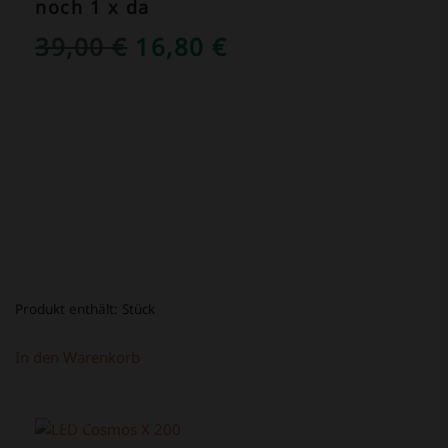
noch 1 x da
URSPRÜNGLICHER
AKTUELLER
39,00
€
16,80
€
PREIS
PREIS
WAR:
IST:
39,00 €
16,80 €.
Produkt enthält:
Stück
In den Warenkorb
ANGEBOT!