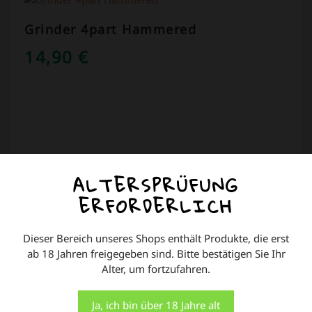
Grinder 4part Hammered
14,90
€
ALTERSPRÜFUNG
COOKIES AUF DIESER WEBSITE
ERFORDERLICH
Wir verwenden Cookies auf unserer Website, um
Ihnen die relevanteste Erfahrung zu bieten, indem wir
Dieser Bereich unseres Shops enthält Produkte, die erst
Ihre Präferenzen speichern und Besuche wiederholen.
ab 18 Jahren freigegeben sind. Bitte bestätigen Sie Ihr
In den Warenkorb
Indem Sie auf "Alle akzeptieren" klicken, stimmen Sie
Alter, um fortzufahren.
der Verwendung ALLER Cookies zu. Sie können jedoch
die "Cookie-Einstellungen" besuchen, um eine
kontrollierte Zustimmung zu erteilen.
Ja, ich bin über 18 Jahre alt