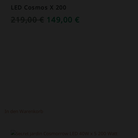
LED Cosmos X 200
URSPRÜNGLICHER
AKTUELLER
219,00
€
149,00
€
PREIS
PREIS
WAR:
IST:
219,00 €
149,00 €.
In den Warenkorb
ANGEBOT!