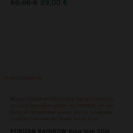
URSPRÜNGLICHER
AKTUELLER
69,00
€
39,00
€
PREIS
PREIS
WAR:
IST:
69,00 €
39,00 €.
In den Warenkorb
ANGEBOT!
PURIZE® RAINBOW King Size Slim