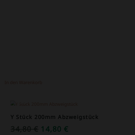
PREIS
PREIS
WAR:
IST:
4,50 €
2,50 €.
In den Warenkorb
ANGEBOT!
Y Stück 200mm Abzweigstück
URSPRÜNGLICHER
AKTUELLER
34,80
€
14,80
€