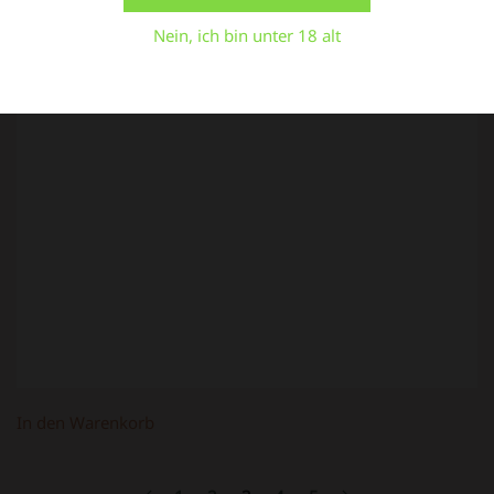
Einstellungen
Alle Cookies akzeptieren
Nein, ich bin unter 18 alt
Grinder 4part Pinky
19,90
€
In den Warenkorb