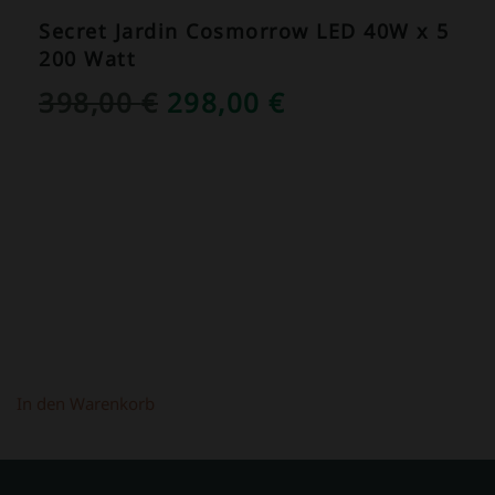
Secret Jardin Cosmorrow LED 40W x 5
200 Watt
URSPRÜNGLICHER
AKTUELLER
398,00
€
298,00
€
PREIS
PREIS
WAR:
IST:
398,00 €
298,00 €.
In den Warenkorb