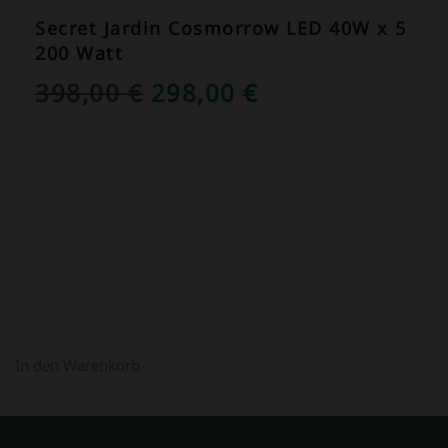
Secret Jardin Cosmorrow LED 40W x 5
200 Watt
URSPRÜNGLICHER
AKTUELLER
398,00
€
298,00
€
PREIS
PREIS
WAR:
IST:
398,00 €
298,00 €.
In den Warenkorb