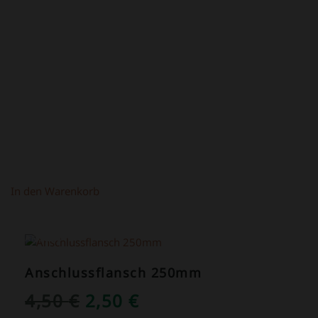
PREIS
PREIS
WAR:
IST:
4,90 €
2,90 €.
In den Warenkorb
ANGEBOT!
Anschlussflansch 250mm
URSPRÜNGLICHER
AKTUELLER
4,50
€
2,50
€