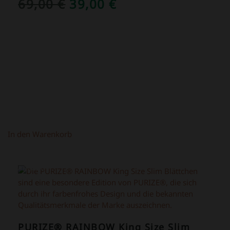
URSPRÜNGLICHER
AKTUELLER
69,00
€
39,00
€
PREIS
PREIS
WAR:
IST:
69,00 €
39,00 €.
In den Warenkorb
ANGEBOT!
PURIZE® RAINBOW King Size Slim