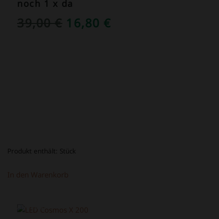
noch 1 x da
URSPRÜNGLICHER
AKTUELLER
39,00
€
16,80
€
PREIS
PREIS
WAR:
IST:
39,00 €
16,80 €.
Produkt enthält:
Stück
In den Warenkorb
ANGEBOT!