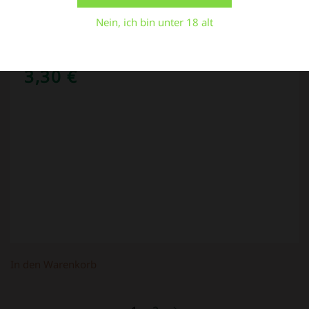
Einstellungen
Alle Cookies akzeptieren
Nein, ich bin unter 18 alt
Zip-Beutel 50µ transparent 70 x 100
mm 100 Stück
3,30
€
In den Warenkorb