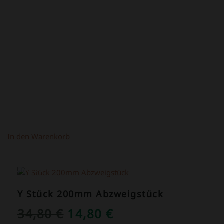
PREIS
PREIS
WAR:
IST:
4,50 €
2,50 €.
In den Warenkorb
ANGEBOT!
Y Stück 200mm Abzweigstück
URSPRÜNGLICHER
AKTUELLER
34,80
€
14,80
€