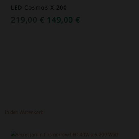
LED Cosmos X 200
URSPRÜNGLICHER
AKTUELLER
219,00
€
149,00
€
PREIS
PREIS
WAR:
IST:
219,00 €
149,00 €.
In den Warenkorb
ANGEBOT!