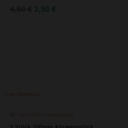
URSPRÜNGLICHER
AKTUELLER
4,50
€
2,50
€
PREIS
PREIS
WAR:
IST:
4,50 €
2,50 €.
In den Warenkorb
ANGEBOT!
Y Stück 200mm Abzweigstück