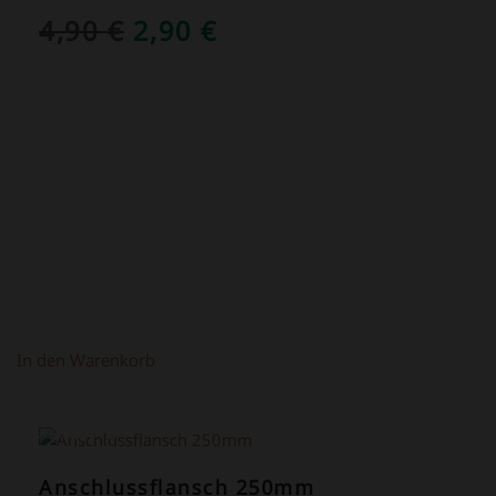
URSPRÜNGLICHER
AKTUELLER
4,90
€
2,90
€
PREIS
PREIS
WAR:
IST:
4,90 €
2,90 €.
In den Warenkorb
ANGEBOT!
Anschlussflansch 250mm