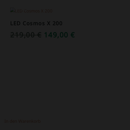
ANGEBOT!
LED Cosmos X 200
URSPRÜNGLICHER
AKTUELLER
219,00
€
149,00
€
PREIS
PREIS
WAR:
IST:
219,00 €
149,00 €.
In den Warenkorb