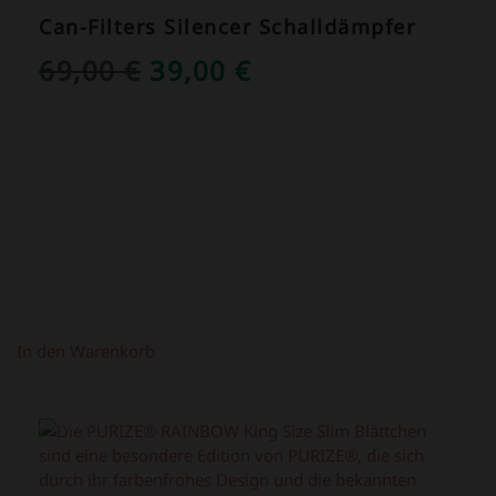
Can-Filters Silencer Schalldämpfer
URSPRÜNGLICHER
AKTUELLER
69,00
€
39,00
€
PREIS
PREIS
WAR:
IST:
69,00 €
39,00 €.
In den Warenkorb
ANGEBOT!