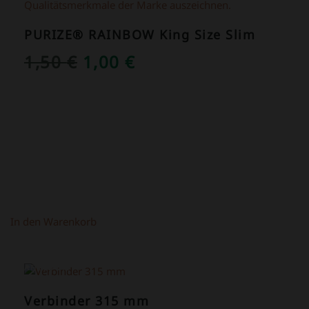
PURIZE® RAINBOW King Size Slim
URSPRÜNGLICHER
AKTUELLER
1,50
€
1,00
€
PREIS
PREIS
WAR:
IST:
1,50 €
1,00 €.
In den Warenkorb
ANGEBOT!
Verbinder 315 mm