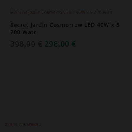
ANGEBOT!
Secret Jardin Cosmorrow LED 40W x 5
200 Watt
URSPRÜNGLICHER
AKTUELLER
398,00
€
298,00
€
PREIS
PREIS
WAR:
IST:
398,00 €
298,00 €.
In den Warenkorb