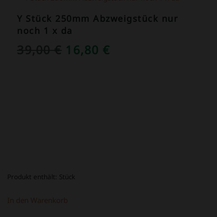
Y Stück 250mm Abzweigstück nur
noch 1 x da
URSPRÜNGLICHER
AKTUELLER
39,00
€
16,80
€
PREIS
PREIS
WAR:
IST:
39,00 €
16,80 €.
Produkt enthält:
Stück
In den Warenkorb