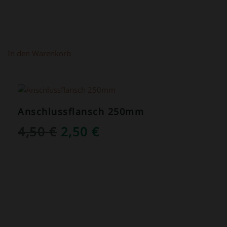
In den Warenkorb
ANGEBOT!
Anschlussflansch 250mm
URSPRÜNGLICHER
AKTUELLER
4,50
€
2,50
€
PREIS
PREIS
WAR:
IST:
4,50 €
2,50 €.