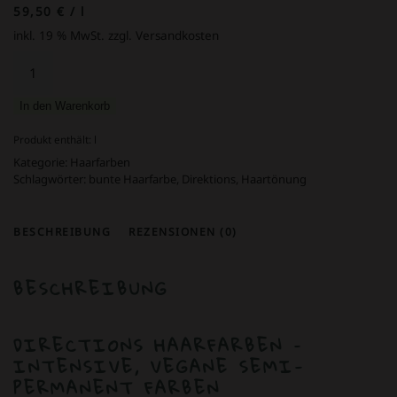
59,50
€
/
l
inkl. 19 % MwSt.
zzgl. Versandkosten
Directions
Haartönung
Cerise
In den Warenkorb
100
ml
Produkt enthält:
l
Menge
Kategorie:
Haarfarben
Schlagwörter:
bunte Haarfarbe
,
Direktions
,
Haartönung
BESCHREIBUNG
REZENSIONEN (0)
BESCHREIBUNG
DIRECTIONS HAARFARBEN –
INTENSIVE, VEGANE SEMI-
PERMANENT FARBEN