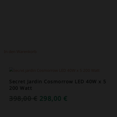
In den Warenkorb
ANGEBOT!
Secret Jardin Cosmorrow LED 40W x 5
200 Watt
URSPRÜNGLICHER
AKTUELLER
398,00
€
298,00
€
PREIS
PREIS
WAR:
IST: