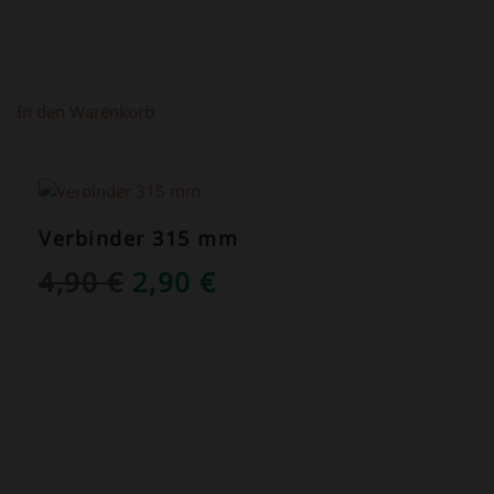
In den Warenkorb
ANGEBOT!
Verbinder 315 mm
URSPRÜNGLICHER
AKTUELLER
4,90
€
2,90
€
PREIS
PREIS
WAR:
IST:
4,90 €
2,90 €.