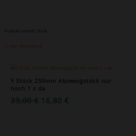
Produkt enthält:
Stück
In den Warenkorb
ANGEBOT!
Y Stück 250mm Abzweigstück nur
noch 1 x da
URSPRÜNGLICHER
AKTUELLER
39,00
€
16,80
€
PREIS
PREIS
WAR:
IST:
39,00 €
16,80 €.