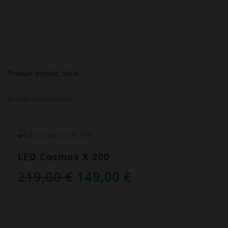
Produkt enthält:
Stück
In den Warenkorb
ANGEBOT!
LED Cosmos X 200
URSPRÜNGLICHER
AKTUELLER
219,00
€
149,00
€
PREIS
PREIS
WAR:
IST:
219,00 €
149,00 €.