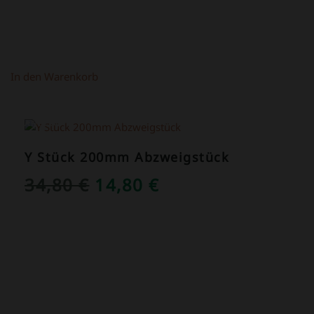
In den Warenkorb
ANGEBOT!
Y Stück 200mm Abzweigstück
URSPRÜNGLICHER
AKTUELLER
34,80
€
14,80
€
PREIS
PREIS
WAR:
IST:
34,80 €
14,80 €.