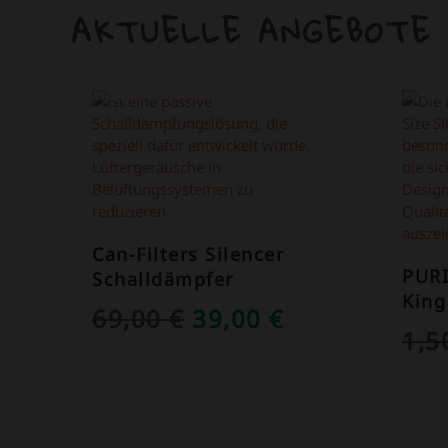
AKTUELLE ANGEBOTE
ANGEBOT!
ANGEB
Can-Filters Silencer
PUR
Schalldämpfer
King
URSPRÜNGLICHER
AKTUELLER
69,00
€
39,00
€
1,
PREIS
PREIS
WAR:
IST:
69,00 €
39,00 €.