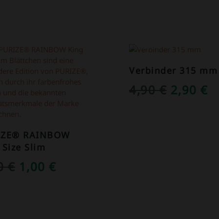
OT!
ANGEBOT!
Verbinder 315 mm
URSPRÜ
A
4,90
€
2,90
€
PREIS
P
WAR:
IS
IZE® RAINBOW
4,90 €
2
 Size Slim
URSPRÜNGLICHER
AKTUELLER
50
€
1,00
€
PREIS
PREIS
WAR:
IST:
1,50 €
1,00 €.