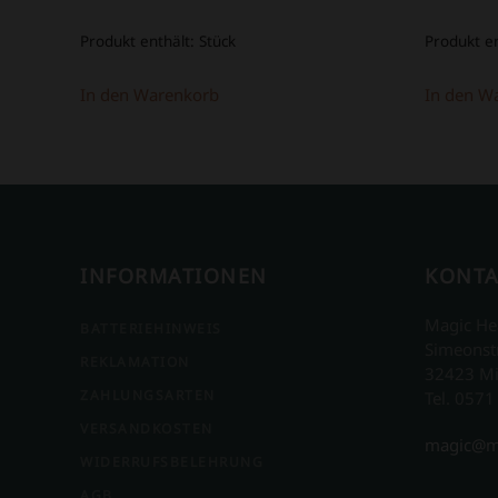
Produkt enthält:
Stück
Produkt e
In den Warenkorb
In den W
INFORMATIONEN
KONTA
Magic He
BATTERIEHINWEIS
Simeonst
REKLAMATION
32423 M
ZAHLUNGSARTEN
Tel. 0571
VERSANDKOSTEN
magic@m
WIDERRUFSBELEHRUNG
AGB