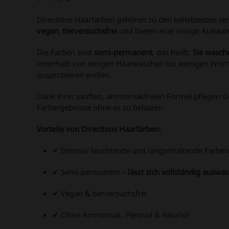
Directions Haarfarben gehören zu den beliebtesten s
vegan
,
tierversuchsfrei
und bieten eine riesige Auswah
Die Farben sind
semi-permanent
, das heißt:
Sie wasch
innerhalb von einigen Haarwäschen bis wenigen Wochen
ausprobieren wollen.
Dank ihrer sanften, ammoniakfreien Formel pflegen s
Farbergebnisse ohne es zu belasten.
Vorteile von Directions Haarfarben:
✔ Intensiv leuchtende und langanhaltende Farben
✔ Semi-permanent –
lässt sich vollständig auswa
✔ Vegan & tierversuchsfrei
✔ Ohne Ammoniak, Peroxid & Alkohol