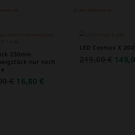
arenkorb
In den Warenkorb
OT!
ANGEBOT!
LED Cosmos X 200
tück 250mm
URSP
219,00
€
149,
eigstück nur noch
PREI
da
WAR:
URSPRÜNGLICHER
AKTUELLER
,00
€
16,80
€
219,0
PREIS
PREIS
WAR:
IST:
39,00 €
16,80 €.