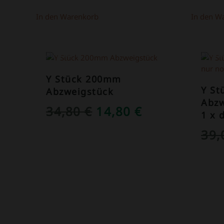
In den Warenkorb
In den W
ANGEBOT!
ANGEB
Y Stück 200mm
Y S
Abzweigstück
Abzw
URSPRÜNGLICHER
AKTUELLER
34,80
€
14,80
€
1 x 
PREIS
PREIS
39
WAR:
IST:
34,80 €
14,80 €.