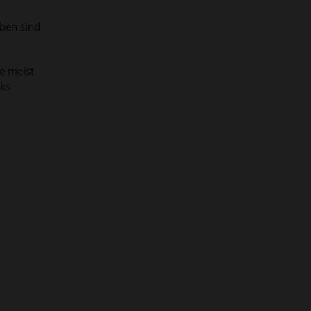
ben sind
ge meist
oks