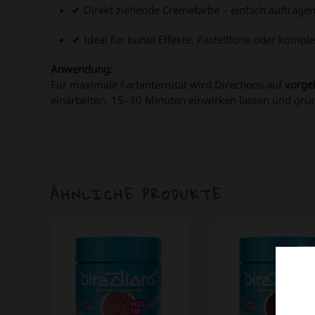
✔ Direkt ziehende Cremefarbe – einfach auftrage
✔ Ideal für bunte Effekte, Pastelltöne oder komp
Anwendung:
Für maximale Farbintensität wird Directions auf
vorge
einarbeiten, 15–30 Minuten einwirken lassen und grün
ÄHNLICHE PRODUKTE