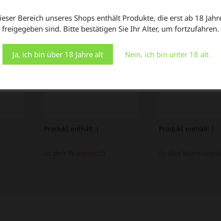
Haartönung
Haartönun
Präferenzen speichern und Besuche wiederholen.
Wisteria 100
Plum 100 
ieser Bereich unseres Shops enthält Produkte, die erst ab 18 Jahr
Indem Sie auf "Alle akzeptieren" klicken, stimmen Sie der
ml
freigegeben sind. Bitte bestätigen Sie Ihr Alter, um fortzufahren.
Verwendung ALLER Cookies zu. Sie können jedoch die
5,95
€
"Cookie-Einstellungen" besuchen, um eine kontrollierte
5,95
€
Zustimmung zu erteilen.
59,50
€
/
L
Ja, ich bin über 18 Jahre alt
Nein, ich bin unter 18 alt
59,50
€
/
L
Einstellungen
Alle Cookies akzeptieren
Produkt enthält:
l
Produkt enthält:
l
In den Warenkorb
In den Warenkorb