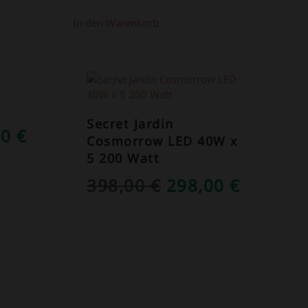
In den Warenkorb
ANGEBOT!
Secret Jardin
RÜNGLICHER
AKTUELLER
00
€
Cosmorrow LED 40W x
S
PREIS
5 200 Watt
IST:
URSPRÜNGLICH
AKTUEL
398,00
€
298,00
€
0 €
149,00 €.
PREIS
PREIS
WAR:
IST:
398,00 €
298,00 