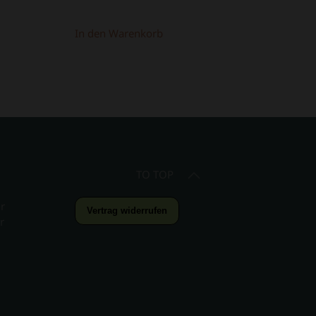
In den Warenkorb
TO TOP
r
Vertrag widerrufen
r