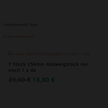
Produkt enthält:
Stück
In den Warenkorb
ANGEBOT!
Y Stück 250mm Abzweigstück nur
noch 1 x da
URSPRÜNGLICHER
AKTUELLER
39,00
€
16,80
€
PREIS
PREIS
WAR:
IST:
39,00 €
16,80 €.