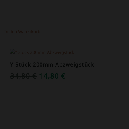
In den Warenkorb
ANGEBOT!
Y Stück 200mm Abzweigstück
URSPRÜNGLICHER
AKTUELLER
34,80
€
14,80
€
PREIS
PREIS
WAR:
IST:
34,80 €
14,80 €.