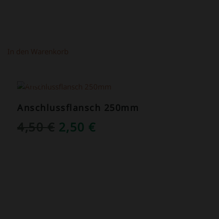
In den Warenkorb
ANGEBOT!
Anschlussflansch 250mm
URSPRÜNGLICHER
AKTUELLER
4,50
€
2,50
€
PREIS
PREIS
WAR:
IST:
4,50 €
2,50 €.