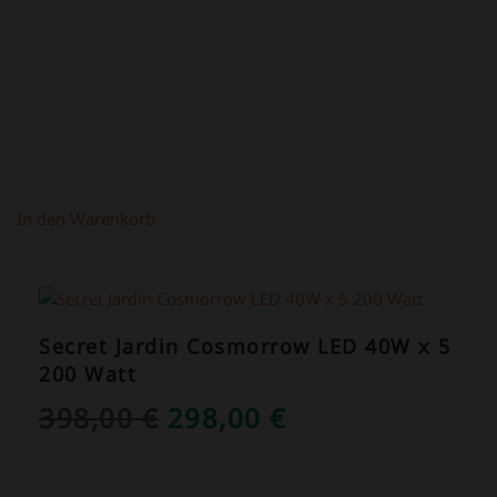
In den Warenkorb
ANGEBOT!
Secret Jardin Cosmorrow LED 40W x 5
200 Watt
URSPRÜNGLICHER
AKTUELLER
398,00
€
298,00
€
PREIS
PREIS
WAR:
IST: