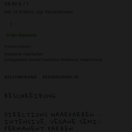
59,50
€
/
l
inkl. 19 % MwSt.
zzgl. Versandkosten
Directions
Haartönung
Neon
In den Warenkorb
Blue
100
Produkt enthält:
l
ml
Kategorie:
Haarfarben
Menge
Schlagwörter:
bunte Haarfarbe
,
Direktions
,
Haartönung
BESCHREIBUNG
REZENSIONEN (0)
BESCHREIBUNG
DIRECTIONS HAARFARBEN –
INTENSIVE, VEGANE SEMI-
PERMANENT FARBEN