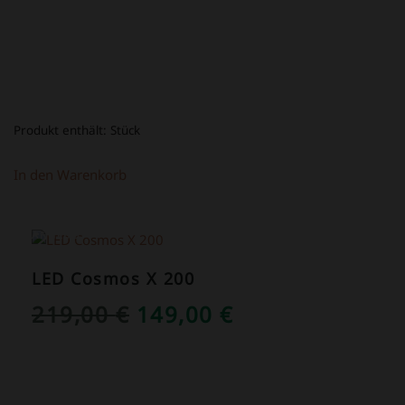
Produkt enthält:
Stück
In den Warenkorb
ANGEBOT!
LED Cosmos X 200
URSPRÜNGLICHER
AKTUELLER
219,00
€
149,00
€
PREIS
PREIS
WAR:
IST:
219,00 €
149,00 €.