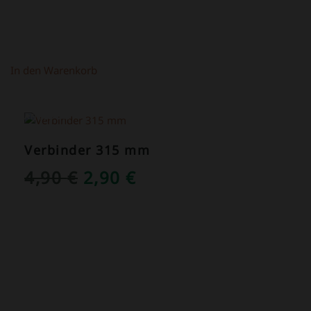
In den Warenkorb
ANGEBOT!
Verbinder 315 mm
URSPRÜNGLICHER
AKTUELLER
4,90
€
2,90
€
PREIS
PREIS
WAR:
IST:
4,90 €
2,90 €.