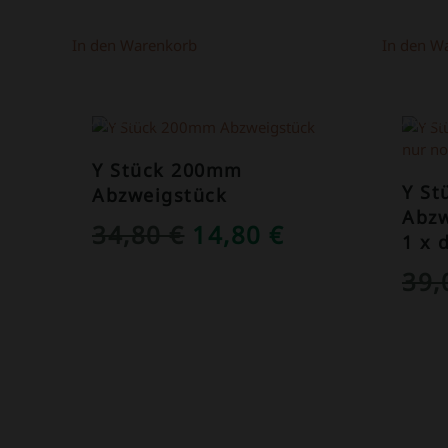
In den Warenkorb
In den W
ANGEBOT!
ANGEB
Y Stück 200mm
Y S
Abzweigstück
Abzw
URSPRÜNGLICHER
AKTUELLER
34,80
€
14,80
€
1 x 
PREIS
PREIS
39
WAR:
IST:
34,80 €
14,80 €.