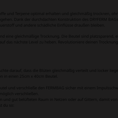
stoffe und Terpene optimal erhalten und gleichmäßig trocknen, oh
nzugehen. Dank der durchdachten Konstruktion des DRYFERM BAG
rstoff und andere schädliche Einflüsse draußen bleiben.
nd eine gleichmäßige Trocknung. Die Beutel sind platzsparend, e
 auf das nächste Level zu heben. Revolutioniere deinen Trocknun
hte darauf, dass die Blüten gleichmäßig verteilt und locker liege
ten in einen 25cm x 40cm Beutel.
Beutel und verschließe den FERMBAG sicher mit einem Impulsschw
möglich verschließen.
und gut belüfteten Raum in Netzen oder auf Gittern, damit von 
t du so: