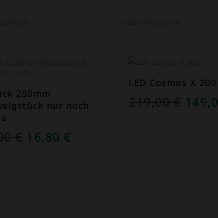
1,50 €
1,00 €.
arenkorb
In den Warenkorb
OT!
ANGEBOT!
LED Cosmos X 200
tück 250mm
URSP
219,00
€
149,
eigstück nur noch
PREI
da
WAR:
URSPRÜNGLICHER
AKTUELLER
,00
€
16,80
€
219,0
PREIS
PREIS
WAR:
IST:
39,00 €
16,80 €.