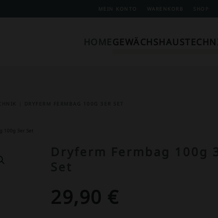
MEIN KONTO
WARENKORB
SHOP
HOME
GEWÄCHSHAUSTECHN
CHNIK
DRYFERM FERMBAG 100G 3ER SET
g 100g 3er Set
Dryferm Fermbag 100g 
Set
29,90
€