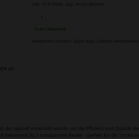
inkl. 19 % MwSt.
zzgl. Versandkosten
Dryferm
Fermbag
100g
In den Warenkorb
3er
Set
Kategorien:
Tütchen / Zipper Bags
,
Zubehör Gewächshaus
Menge
EN (0)
 der speziell entwickelt wurde, um die Effizienz und Qualität de
k bekommst du 3 transparente Beutel – perfekt für die Trocknun