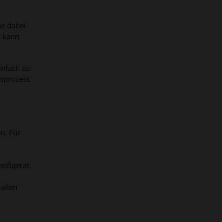
ne dabei
s kann
infach zu
gsprozess
n. Für
eißgerät,
allen