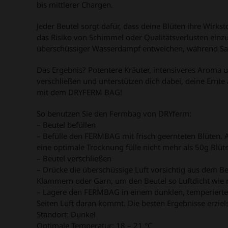
bis mittlerer Chargen.
Jeder Beutel sorgt dafür, dass deine Blüten ihre Wirk
das Risiko von Schimmel oder Qualitätsverlusten ei
überschüssiger Wasserdampf entweichen, während Saue
Das Ergebnis? Potentere Kräuter, intensiveres Aroma u
verschließen und unterstützen dich dabei, deine Ernte
mit dem DRYFERM BAG!
So benutzen Sie den Fermbag von DRYferm:
– Beutel befüllen
– Befülle den FERMBAG mit frisch geernteten Blüten. Ac
eine optimale Trocknung fülle nicht mehr als 50g Blü
– Beutel verschließen
– Drücke die überschüssige Luft vorsichtig aus dem 
Klammern oder Garn, um den Beutel so Luftdicht wie 
– Lagere den FERMBAG in einem dunklen, temperierten 
Seiten Luft daran kommt. Die besten Ergebnisse erziels
Standort: Dunkel
Optimale Temperatur: 18 – 21 °C