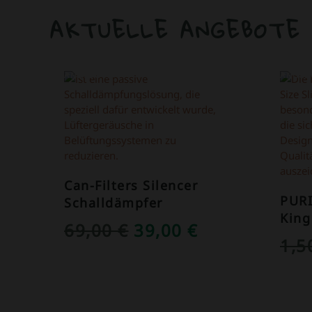
AKTUELLE ANGEBOTE
ANGEBOT!
ANGEB
Can-Filters Silencer
PUR
Schalldämpfer
King
URSPRÜNGLICHER
AKTUELLER
69,00
€
39,00
€
1,
PREIS
PREIS
WAR:
IST:
69,00 €
39,00 €.