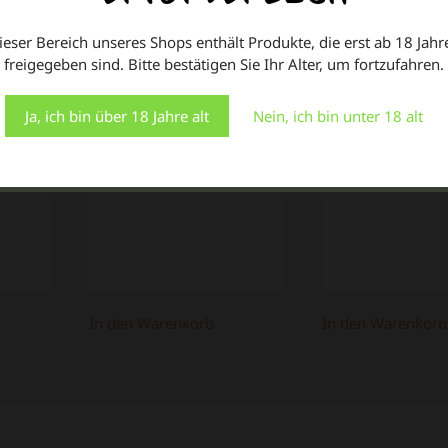
XL
Präferenzen speichern und Besuche wiederholen.
0µ
Zip-Beutel 50µ
ieser Bereich unseres Shops enthält Produkte, die erst ab 18 Jahr
29,95
€
Indem Sie auf "Alle akzeptieren" klicken, stimmen Sie der
transparent 55
freigegeben sind. Bitte bestätigen Sie Ihr Alter, um fortzufahren.
Verwendung ALLER Cookies zu. Sie können jedoch die
mm
x 65 mm 100
"Cookie-Einstellungen" besuchen, um eine kontrollierte
Zustimmung zu erteilen.
Stück
Ja, ich bin über 18 Jahre alt
Nein, ich bin unter 18 alt
2,40
€
Einstellungen
Alle Cookies akzeptieren
In den Warenkorb
In den Warenkorb