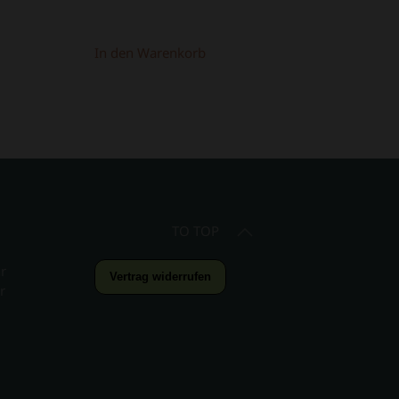
In den Warenkorb
TO TOP
r
Vertrag widerrufen
r