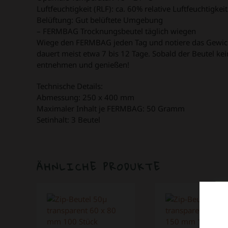
Luftfeuchtigkeit (RLF): ca. 60% relative Luftfeuchtigkeit
Belüftung: Gut belüftete Umgebung
– FERMBAG Trocknungsbeutel täglich wiegen
Wiege den FERMBAG jeden Tag und notiere das Gewicht
dauert meist etwa 7 bis 12 Tage. Sobald der Beutel kei
entnehmen und genießen!
Technische Details:
Abmessung: 250 x 400 mm
Maximaler Inhalt je FERMBAG: 50 Gramm
Setinhalt: 3 Beutel
ÄHNLICHE PRODUKTE