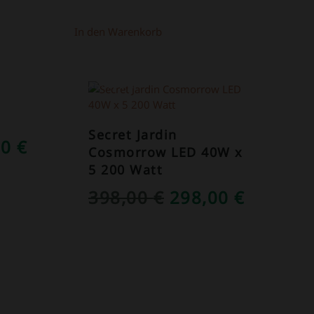
In den Warenkorb
ANGEBOT!
Secret Jardin
RÜNGLICHER
AKTUELLER
00
€
Cosmorrow LED 40W x
S
PREIS
5 200 Watt
IST:
URSPRÜNGLICH
AKTUEL
398,00
€
298,00
€
0 €
149,00 €.
PREIS
PREIS
WAR:
IST:
398,00 €
298,00 