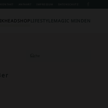
KONTAKT
ANFAHRT
IMPRESSUM
DATENSCHUTZ
IK
HEADSHOP
LIFESTYLE
MAGIC MINDEN
3er