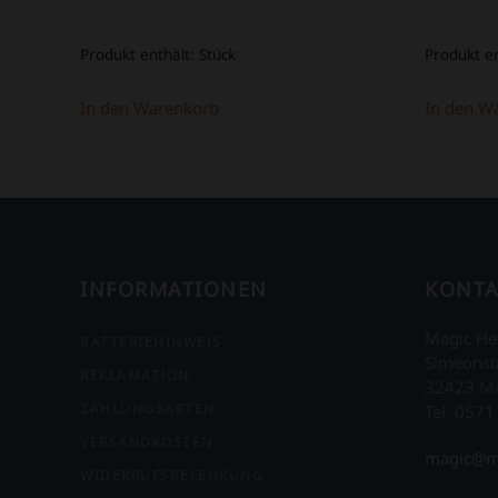
Produkt enthält:
Stück
Produkt e
In den Warenkorb
In den W
INFORMATIONEN
KONTA
Magic He
BATTERIEHINWEIS
Simeonst
REKLAMATION
32423 M
ZAHLUNGSARTEN
Tel. 0571
VERSANDKOSTEN
magic@m
WIDERRUFSBELEHRUNG