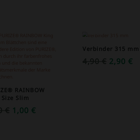
OT!
ANGEBOT!
Verbinder 315 mm
URSPRÜ
A
4,90
€
2,90
€
PREIS
P
WAR:
IS
IZE® RAINBOW
4,90 €
2
 Size Slim
URSPRÜNGLICHER
AKTUELLER
50
€
1,00
€
PREIS
PREIS
WAR:
IST: