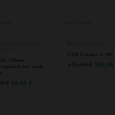
WAR:
IST:
1,50 €
1,00 €.
renkorb
In den Warenkorb
OT!
ANGEBOT!
LED Cosmos X 200
ück 250mm
URSP
219,00
€
149,0
eigstück nur noch
PREIS
da
WAR:
URSPRÜNGLICHER
AKTUELLER
00
€
16,80
€
219,00
PREIS
PREIS
WAR:
IST:
39,00 €
16,80 €.