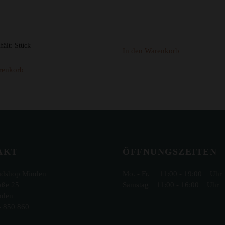
hält:
Stück
In den Warenkorb
renkorb
AKT
ÖFFNUNGSZEITEN
adshop Minden
Mo. - Fr. 11:00 - 19:00 Uhr
aße 25
Samstag 11:00 - 16:00 Uhr
nden
- 850 860