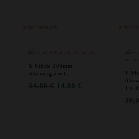
69,00 €
39,00 €.
In den Warenkorb
In den Wa
ANGEBOT!
ANGEB
Y Stück 200mm
Y St
Abzweigstück
Abzw
URSPRÜNGLICHER
AKTUELLER
34,80
€
14,80
€
1 x 
PREIS
PREIS
39,
WAR:
IST:
34,80 €
14,80 €.