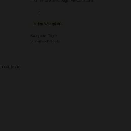
inkl. 19 % MwSt.
zzgl. Versandkosten
Gitternetztopf
5,5cm
Menge
In den Warenkorb
Kategorie:
Töpfe
Schlagwort:
Töpfe
IONEN (0)