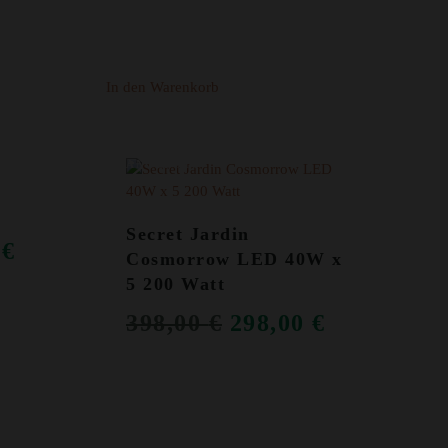
In den Warenkorb
ANGEBOT!
Secret Jardin
RÜNGLICHER
AKTUELLER
0
€
Cosmorrow LED 40W x
PREIS
5 200 Watt
IST:
URSPRÜNGLICH
AKTUEL
398,00
€
298,00
€
 €
149,00 €.
PREIS
PREIS
WAR:
IST:
398,00 €
298,00 €.