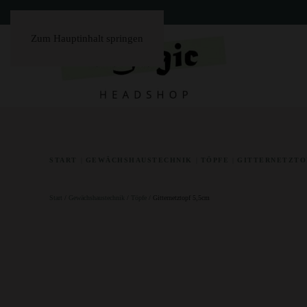
Zum Hauptinhalt springen
START
GEWÄCHSHAUSTECHNIK
TÖPFE
GITTERNETZTO
Start
/
Gewächshaustechnik
/
Töpfe
/ Gitternetztopf 5,5cm