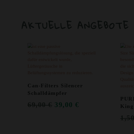
AKTUELLE ANGEBOTE
ANGEBOT!
ANGEB
Can-Filters Silencer
Schalldämpfer
PUR
URSPRÜNGLICHER
AKTUELLER
69,00
€
39,00
€
King
PREIS
PREIS
1,5
WAR:
IST: