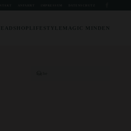
NTAKT
ANFAHRT
IMPRESSUM
DATENSCHUTZ
HEADSHOP
LIFESTYLE
MAGIC MINDEN