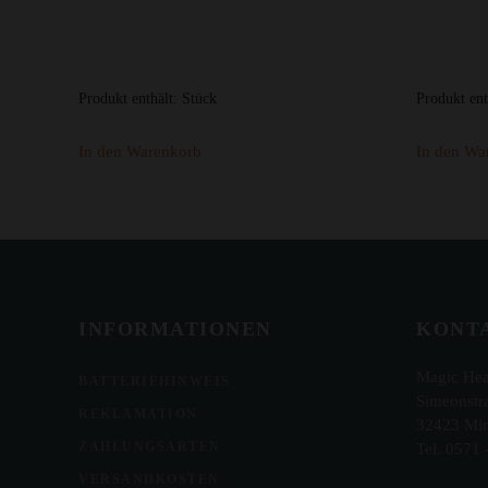
Produkt enthält:
Stück
Produkt ent
In den Warenkorb
In den Wa
INFORMATIONEN
KONT
Magic He
BATTERIEHINWEIS
Simeonstr
REKLAMATION
32423 Mi
ZAHLUNGSARTEN
Tel. 0571 
VERSANDKOSTEN