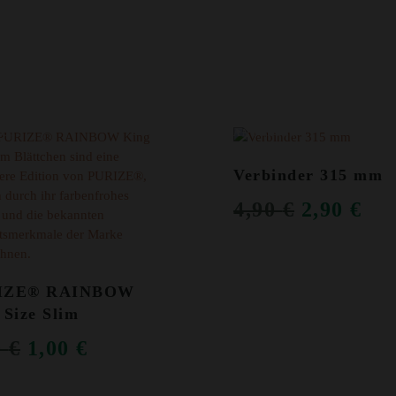
OT!
ANGEBOT!
Verbinder 315 mm
URSPRÜ
AK
4,90
€
2,90
€
PREIS
PR
WAR:
IST
IZE® RAINBOW
4,90 €
2,9
 Size Slim
URSPRÜNGLICHER
AKTUELLER
0
€
1,00
€
PREIS
PREIS