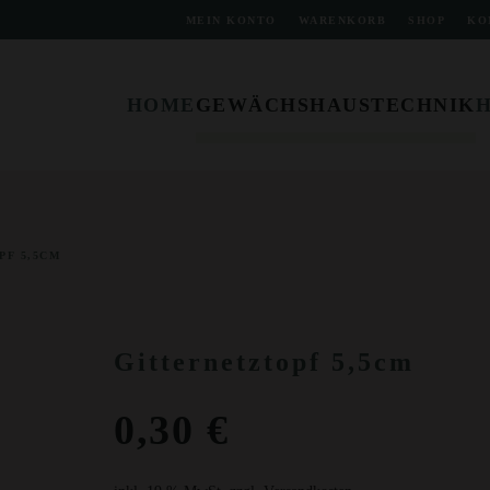
MEIN KONTO
WARENKORB
SHOP
KO
HOME
GEWÄCHSHAUSTECHNIK
PF 5,5CM
Gitternetztopf 5,5cm
0,30
€