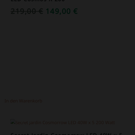
URSPRÜNGLICHER
AKTUELLER
219,00
€
149,00
€
PREIS
PREIS
WAR:
IST:
219,00 €
149,00 €.
In den Warenkorb
ANGEBOT!