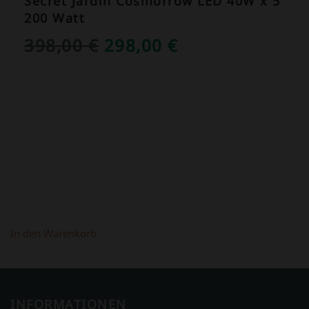
Secret Jardin Cosmorrow LED 40W x 5
200 Watt
URSPRÜNGLICHER
AKTUELLER
398,00
€
298,00
€
PREIS
PREIS
WAR:
IST:
398,00 €
298,00 €.
In den Warenkorb
INFORMATIONEN