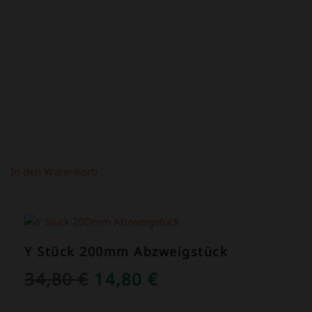
WAR:
IST:
4,50 €
2,50 €.
In den Warenkorb
ANGEBOT!
Y Stück 200mm Abzweigstück
URSPRÜNGLICHER
AKTUELLER
34,80
€
14,80
€
PREIS
PREIS