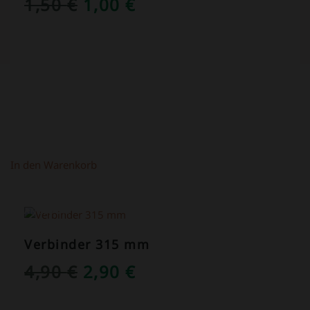
URSPRÜNGLICHER
AKTUELLER
1,50
€
1,00
€
PREIS
PREIS
WAR:
IST:
1,50 €
1,00 €.
In den Warenkorb
ANGEBOT!
Verbinder 315 mm
URSPRÜNGLICHER
AKTUELLER
4,90
€
2,90
€
PREIS
PREIS