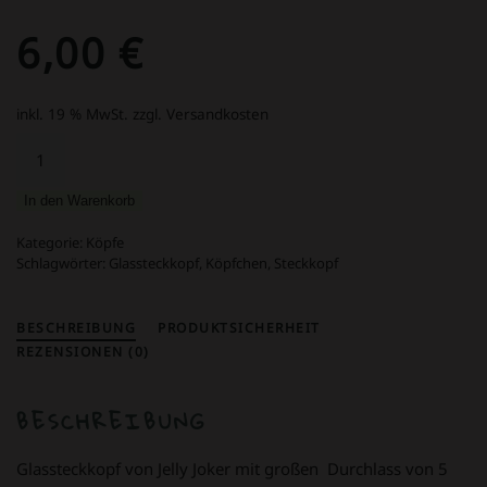
6,00
€
inkl. 19 % MwSt.
zzgl. Versandkosten
GLAS
Steckkopf
18,8
In den Warenkorb
er
Schliff
Kategorie:
Köpfe
konisch
Schlagwörter:
Glassteckkopf
,
Köpfchen
,
Steckkopf
Menge
BESCHREIBUNG
PRODUKTSICHERHEIT
REZENSIONEN (0)
BESCHREIBUNG
Glassteckkopf von Jelly Joker mit großen Durchlass von 5