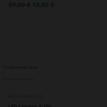
URSPRÜNGLICHER
AKTUELLER
39,00
€
16,80
€
PREIS
PREIS
WAR:
IST:
39,00 €
16,80 €.
Produkt enthält:
Stück
In den Warenkorb
ANGEBOT!
LED Cosmos X 200