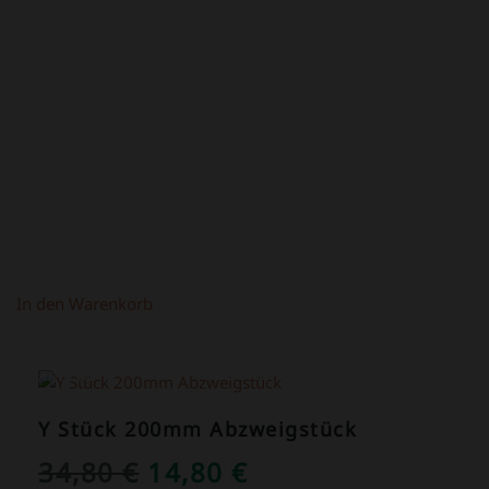
PREIS
PREIS
WAR:
IST:
4,50 €
2,50 €.
In den Warenkorb
ANGEBOT!
Y Stück 200mm Abzweigstück
URSPRÜNGLICHER
AKTUELLER
34,80
€
14,80
€