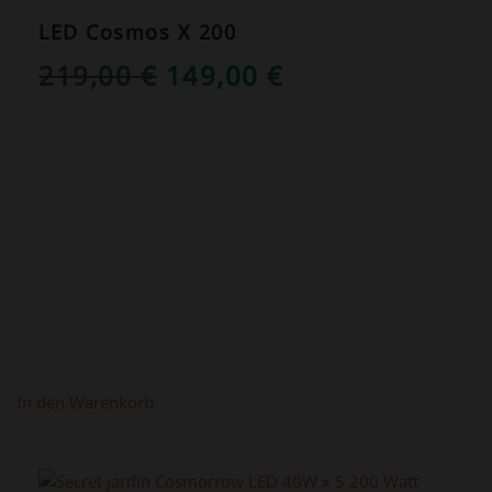
LED Cosmos X 200
URSPRÜNGLICHER
AKTUELLER
219,00
€
149,00
€
PREIS
PREIS
WAR:
IST:
219,00 €
149,00 €.
In den Warenkorb
ANGEBOT!