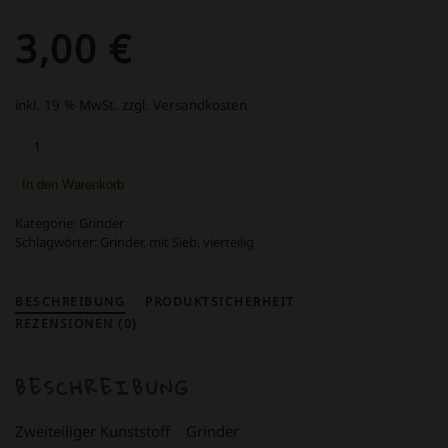
3,00
€
inkl. 19 % MwSt.
zzgl. Versandkosten
Grinder
2part
Ø:30mm
In den Warenkorb
Yellow
Smile
Kategorie:
Grinder
Menge
Schlagwörter:
Grinder
,
mit Sieb
,
vierteilig
BESCHREIBUNG
PRODUKTSICHERHEIT
REZENSIONEN (0)
BESCHREIBUNG
Zweiteiliger Kunststoff Grinder