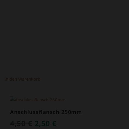
PREIS
PREIS
WAR:
IST:
4,90 €
2,90 €.
In den Warenkorb
ANGEBOT!
Anschlussflansch 250mm
URSPRÜNGLICHER
AKTUELLER
4,50
€
2,50
€