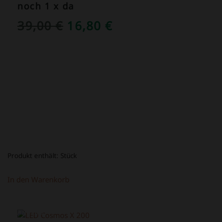
noch 1 x da
URSPRÜNGLICHER
AKTUELLER
39,00
€
16,80
€
PREIS
PREIS
WAR:
IST:
39,00 €
16,80 €.
Produkt enthält:
Stück
In den Warenkorb
ANGEBOT!