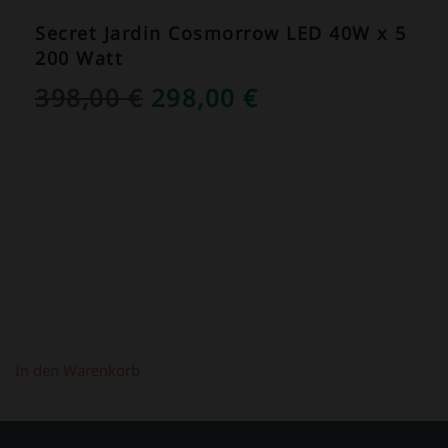
Secret Jardin Cosmorrow LED 40W x 5
200 Watt
URSPRÜNGLICHER
AKTUELLER
398,00
€
298,00
€
PREIS
PREIS
WAR:
IST:
398,00 €
298,00 €.
In den Warenkorb