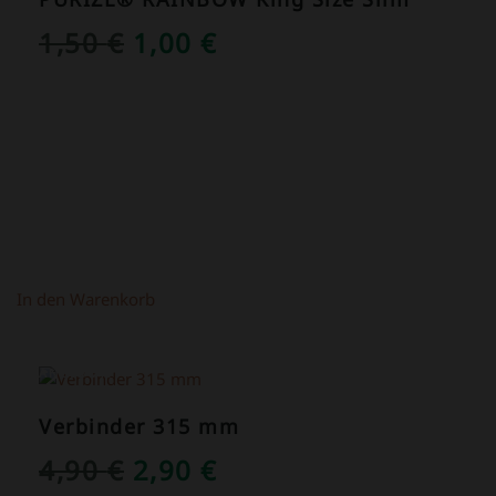
URSPRÜNGLICHER
AKTUELLER
1,50
€
1,00
€
PREIS
PREIS
WAR:
IST:
1,50 €
1,00 €.
In den Warenkorb
ANGEBOT!
Verbinder 315 mm
URSPRÜNGLICHER
AKTUELLER
4,90
€
2,90
€