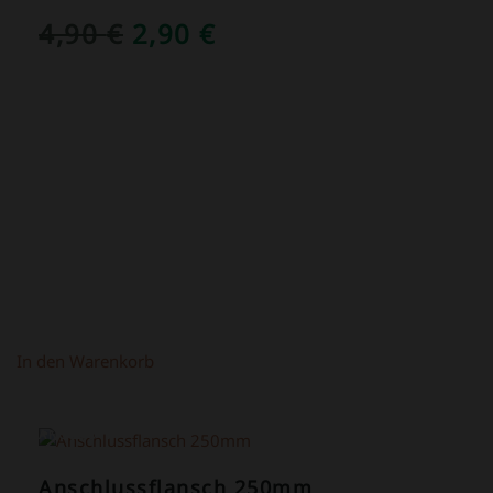
URSPRÜNGLICHER
AKTUELLER
4,90
€
2,90
€
PREIS
PREIS
WAR:
IST:
4,90 €
2,90 €.
In den Warenkorb
ANGEBOT!
Anschlussflansch 250mm