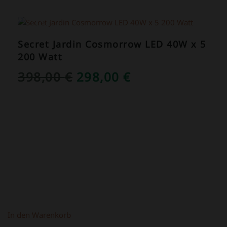
ANGEBOT!
Secret Jardin Cosmorrow LED 40W x 5
200 Watt
URSPRÜNGLICHER
AKTUELLER
398,00
€
298,00
€
PREIS
PREIS
WAR:
IST:
398,00 €
298,00 €.
In den Warenkorb