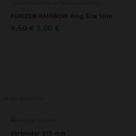
PURIZE® RAINBOW King Size Slim
URSPRÜNGLICHER
AKTUELLER
1,50
€
1,00
€
PREIS
PREIS
WAR:
IST:
1,50 €
1,00 €.
In den Warenkorb
ANGEBOT!
Verbinder 315 mm