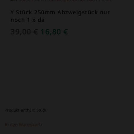
Y Stück 250mm Abzweigstück nur
noch 1 x da
URSPRÜNGLICHER
AKTUELLER
39,00
€
16,80
€
PREIS
PREIS
WAR:
IST:
39,00 €
16,80 €.
Produkt enthält:
Stück
In den Warenkorb