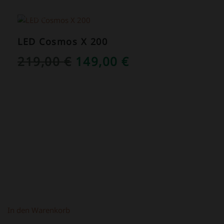
ANGEBOT!
LED Cosmos X 200
URSPRÜNGLICHER
AKTUELLER
219,00
€
149,00
€
PREIS
PREIS
WAR:
IST:
219,00 €
149,00 €.
In den Warenkorb