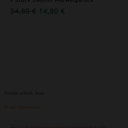
URSPRÜNGLICHER
AKTUELLER
34,80
€
14,80
€
PREIS
PREIS
WAR:
IST:
34,80 €
14,80 €.
Produkt enthält:
Stück
In den Warenkorb
ANGEBOT!