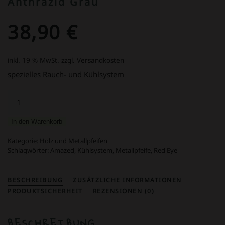
Anthrazid Grau
38,90
€
inkl. 19 % MwSt.
zzgl. Versandkosten
spezielles Rauch- und Kühlsystem
Orig.
Red-
Eye
In den Warenkorb
Amazed
Pfeife
Kategorie:
Holz und Metallpfeifen
Anthrazid
Schlagwörter:
Amazed
,
Kühlsystem
,
Metallpfeife
,
Red Eye
Grau
Menge
BESCHREIBUNG
ZUSÄTZLICHE INFORMATIONEN
PRODUKTSICHERHEIT
REZENSIONEN (0)
BESCHREIBUNG