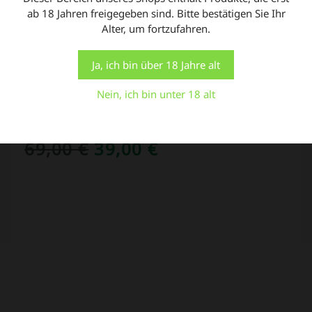
AKTUELLE ANGEBOTE
ab 18 Jahren freigegeben sind. Bitte bestätigen Sie Ihr
Indem Sie auf "Alle akzeptieren" klicken, stimmen Sie
Alter, um fortzufahren.
der Verwendung ALLER Cookies zu. Sie können jedoch
die "Cookie-Einstellungen" besuchen, um eine
ANGEBOT!
kontrollierte Zustimmung zu erteilen.
Ja, ich bin über 18 Jahre alt
Einstellungen
Alle Cookies akzeptieren
Nein, ich bin unter 18 alt
Can-Filters Silencer Schalldämpfer
URSPRÜNGLICHER
AKTUELLER
69,00
€
39,00
€
PREIS
PREIS
WAR:
IST:
69,00 €
39,00 €.