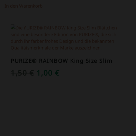
In den Warenkorb
ANGEBOT!
PURIZE® RAINBOW King Size Slim
URSPRÜNGLICHER
AKTUELLER
1,50
€
1,00
€
PREIS
PREIS
WAR:
IST:
1,50 €
1,00 €.