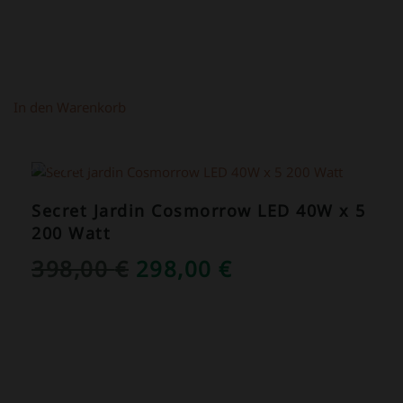
In den Warenkorb
ANGEBOT!
Secret Jardin Cosmorrow LED 40W x 5
200 Watt
URSPRÜNGLICHER
AKTUELLER
398,00
€
298,00
€
PREIS
PREIS
WAR:
IST:
398,00 €
298,00 €.