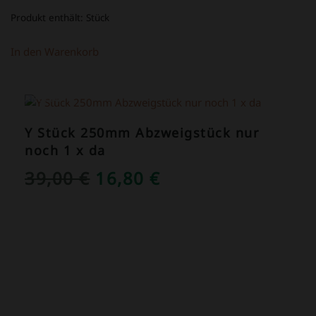
Produkt enthält:
Stück
In den Warenkorb
ANGEBOT!
Y Stück 250mm Abzweigstück nur
noch 1 x da
URSPRÜNGLICHER
AKTUELLER
39,00
€
16,80
€
PREIS
PREIS
WAR:
IST:
39,00 €
16,80 €.