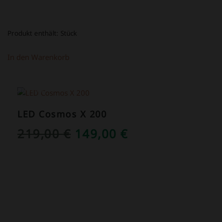
Produkt enthält:
Stück
In den Warenkorb
ANGEBOT!
LED Cosmos X 200
URSPRÜNGLICHER
AKTUELLER
219,00
€
149,00
€
PREIS
PREIS
WAR:
IST:
219,00 €
149,00 €.