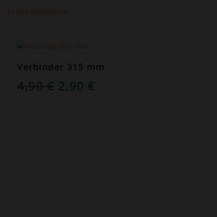
In den Warenkorb
ANGEBOT!
Verbinder 315 mm
URSPRÜNGLICHER
AKTUELLER
4,90
€
2,90
€
PREIS
PREIS
WAR:
IST:
4,90 €
2,90 €.