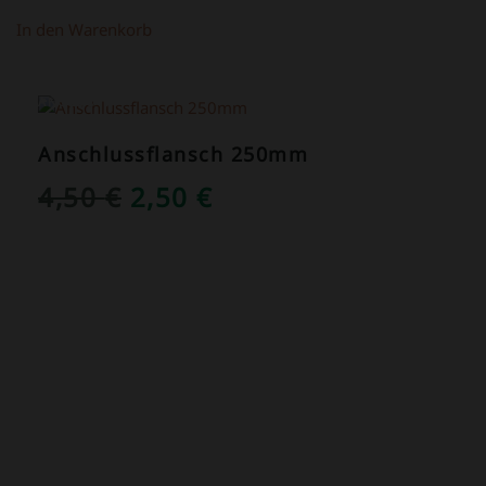
In den Warenkorb
ANGEBOT!
Anschlussflansch 250mm
URSPRÜNGLICHER
AKTUELLER
4,50
€
2,50
€
PREIS
PREIS
WAR:
IST:
4,50 €
2,50 €.