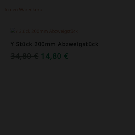
In den Warenkorb
ANGEBOT!
Y Stück 200mm Abzweigstück
URSPRÜNGLICHER
AKTUELLER
34,80
€
14,80
€
PREIS
PREIS
WAR:
IST:
34,80 €
14,80 €.