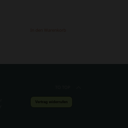
In den Warenkorb
TO TOP
r
Vertrag widerrufen
r