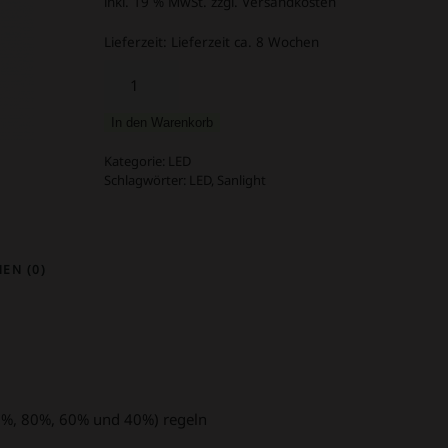
inkl. 19 % MwSt.
zzgl. Versandkosten
Lieferzeit:
Lieferzeit ca. 8 Wochen
Sanlight
M-
Dimmer
In den Warenkorb
EVO
Menge
Kategorie:
LED
Schlagwörter:
LED
,
Sanlight
EN (0)
00%, 80%, 60% und 40%) regeln