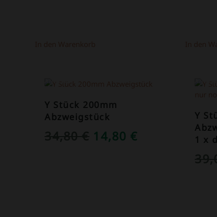
69,00 €
39,00 €.
In den Warenkorb
In den W
ANGEBOT!
ANGEB
Y Stück 200mm
Y S
Abzweigstück
Abzw
URSPRÜNGLICHER
AKTUELLER
34,80
€
14,80
€
1 x 
PREIS
PREIS
39
WAR:
IST:
34,80 €
14,80 €.