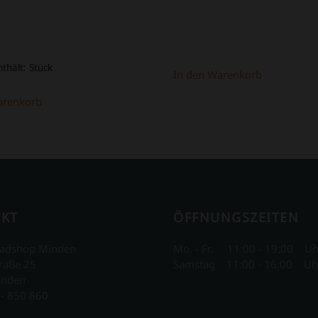
nthält:
Stück
In den Warenkorb
arenkorb
KT
ÖFFNUNGSZEITEN
adshop Minden
Mo. - Fr. 11:00 - 19:00 Uh
raße 25
Samstag 11:00 - 16:00 Uh
inden
 - 850 860