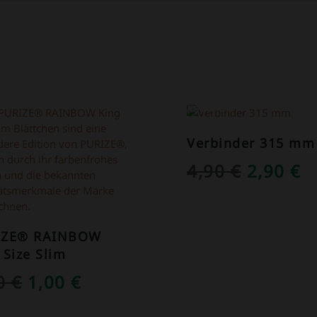
OT!
ANGEBOT!
Verbinder 315 mm
URSPRÜ
A
4,90
€
2,90
€
PREIS
P
WAR:
IS
IZE® RAINBOW
4,90 €
2
 Size Slim
URSPRÜNGLICHER
AKTUELLER
50
€
1,00
€
PREIS
PREIS