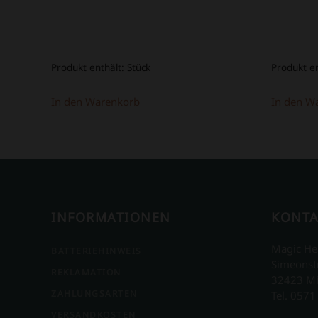
Produkt enthält:
Stück
Produkt e
In den Warenkorb
In den W
INFORMATIONEN
KONTA
Magic He
BATTERIEHINWEIS
Simeonst
REKLAMATION
32423 M
ZAHLUNGSARTEN
Tel. 0571
VERSANDKOSTEN