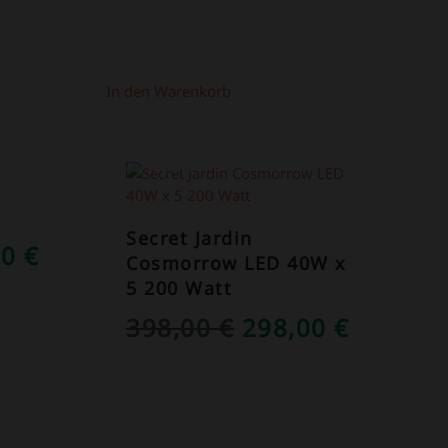
In den Warenkorb
ANGEBOT!
Secret Jardin
RÜNGLICHER
AKTUELLER
00
€
Cosmorrow LED 40W x
S
PREIS
5 200 Watt
IST:
URSPRÜNGLICH
AKTUEL
398,00
€
298,00
€
0 €
149,00 €.
PREIS
PREIS
WAR:
IST:
398,00 €
298,00 