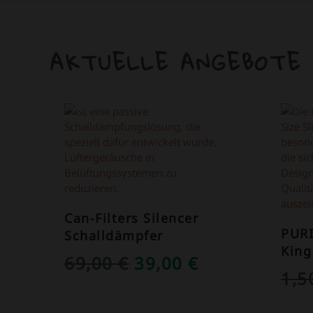
AKTUELLE ANGEBOTE
ANGEBOT!
ANGEB
Can-Filters Silencer
PUR
Schalldämpfer
King
URSPRÜNGLICHER
AKTUELLER
69,00
€
39,00
€
1,
PREIS
PREIS
WAR:
IST: