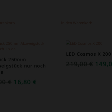
WAR:
IST:
1,50 €
1,00 €.
arenkorb
In den Warenkorb
OT!
ANGEBOT!
LED Cosmos X 200
tück 250mm
URSP
219,00
€
149,
eigstück nur noch
PREI
da
WAR:
URSPRÜNGLICHER
AKTUELLER
,00
€
16,80
€
219,0
PREIS
PREIS
WAR:
IST:
39,00 €
16,80 €.