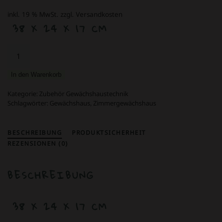
inkl. 19 % MwSt.
zzgl. Versandkosten
38 X 24 X 17 CM
Zimmer-
Gewächshaus
mit
In den Warenkorb
Belüftungsklappen
im
Kategorie:
Zubehör Gewächshaustechnik
Deckel
Schlagwörter:
Gewächshaus
,
Zimmergewächshaus
Menge
BESCHREIBUNG
PRODUKTSICHERHEIT
REZENSIONEN (0)
BESCHREIBUNG
38 X 24 X 17 CM