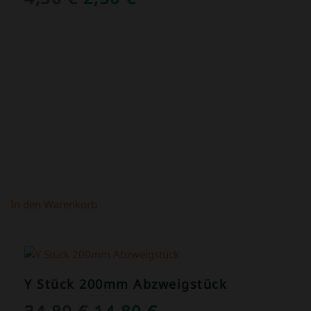
PREIS
PREIS
WAR:
IST:
4,50 €
2,50 €.
In den Warenkorb
ANGEBOT!
Y Stück 200mm Abzweigstück
URSPRÜNGLICHER
AKTUELLER