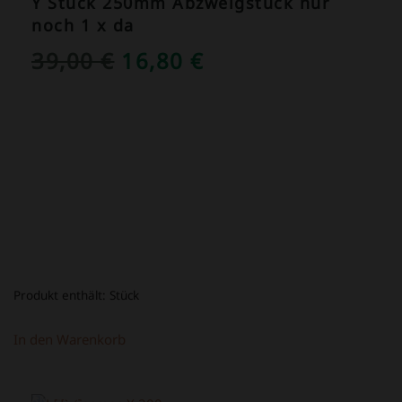
Y Stück 250mm Abzweigstück nur
noch 1 x da
URSPRÜNGLICHER
AKTUELLER
39,00
€
16,80
€
PREIS
PREIS
WAR:
IST:
39,00 €
16,80 €.
Produkt enthält:
Stück
In den Warenkorb
ANGEBOT!