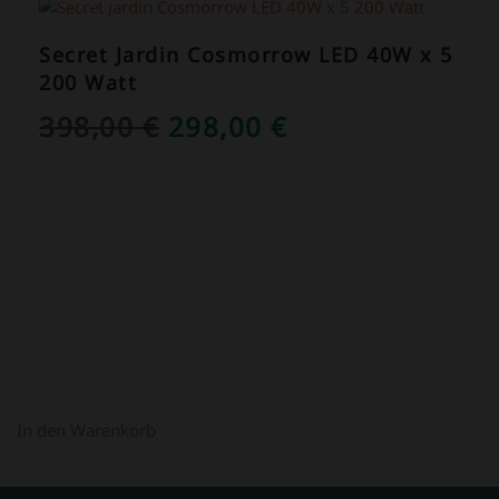
ANGEBOT!
Secret Jardin Cosmorrow LED 40W x 5
200 Watt
URSPRÜNGLICHER
AKTUELLER
398,00
€
298,00
€
PREIS
PREIS
WAR:
IST:
398,00 €
298,00 €.
In den Warenkorb