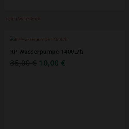
In den Warenkorb
ANGEBOT!
RP Wasserpumpe 1400L/h
URSPRÜNGLICHER
AKTUELLER
35,00
€
10,00
€
PREIS
PREIS
WAR:
IST:
35,00 €
10,00 €.