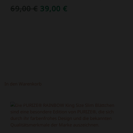
URSPRÜNGLICHER
AKTUELLER
69,00
€
39,00
€
PREIS
PREIS
WAR:
IST:
69,00 €
39,00 €.
In den Warenkorb
ANGEBOT!