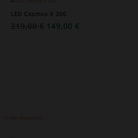
LED Cosmos X 200
URSPRÜNGLICHER
AKTUELLER
219,00
€
149,00
€
PREIS
PREIS
WAR:
IST:
219,00 €
149,00 €.
In den Warenkorb