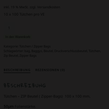
inkl. 19 % MwSt.
zzgl. Versandkosten
10 x 100 Tütchen pro VE
Zip-
Beutel
50µ
In den Warenkorb
transparent
100
Kategorie:
Tütchen / Zipper Bags
x
Schlagwörter:
bag
,
Baggys
,
Beutel
,
Druckverschlussbeutel
,
Tütchen
,
Zip Beutel
,
Zipper Bags
100
mm
10
BESCHREIBUNG
REZENSIONEN (0)
x
100
Stück
BESCHREIBUNG
Menge
Tütchen – ZIP Beutel ( Zipper-Bags) 100 x 100 mm,
50µm
Folienstärke.