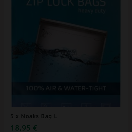
5 x Noaks Bag L
18,95
€