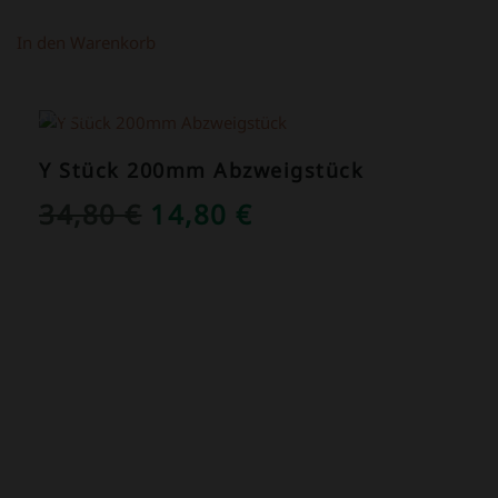
In den Warenkorb
ANGEBOT!
Y Stück 200mm Abzweigstück
URSPRÜNGLICHER
AKTUELLER
34,80
€
14,80
€
PREIS
PREIS
WAR:
IST:
34,80 €
14,80 €.