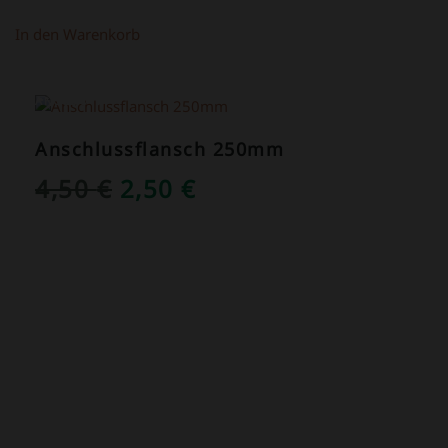
In den Warenkorb
ANGEBOT!
Anschlussflansch 250mm
URSPRÜNGLICHER
AKTUELLER
4,50
€
2,50
€
PREIS
PREIS
WAR:
IST:
4,50 €
2,50 €.