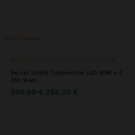
In den Warenkorb
ANGEBOT!
Secret Jardin Cosmorrow LED 40W x 5
200 Watt
URSPRÜNGLICHER
AKTUELLER
398,00
€
298,00
€
PREIS
PREIS
WAR:
IST:
398,00 €
298,00 €.