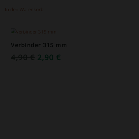
In den Warenkorb
ANGEBOT!
Verbinder 315 mm
URSPRÜNGLICHER
AKTUELLER
4,90
€
2,90
€
PREIS
PREIS
WAR:
IST:
4,90 €
2,90 €.