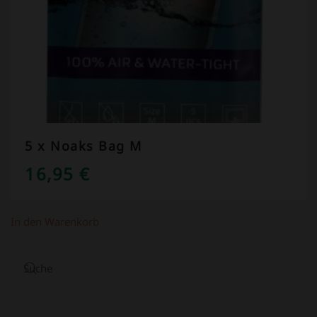
5 x Noaks Bag M
16,95
€
In den Warenkorb