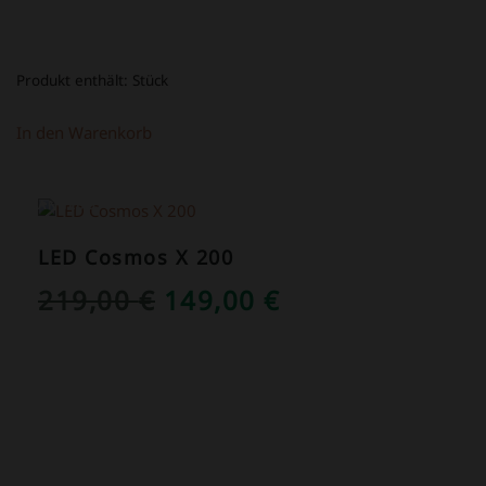
Produkt enthält:
Stück
In den Warenkorb
ANGEBOT!
LED Cosmos X 200
URSPRÜNGLICHER
AKTUELLER
219,00
€
149,00
€
PREIS
PREIS
WAR:
IST:
219,00 €
149,00 €.