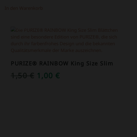
In den Warenkorb
ANGEBOT!
PURIZE® RAINBOW King Size Slim
URSPRÜNGLICHER
AKTUELLER
1,50
€
1,00
€
PREIS
PREIS
WAR:
IST:
1,50 €
1,00 €.