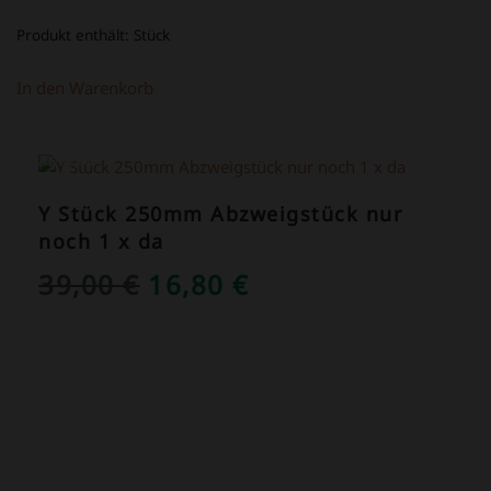
Produkt enthält:
Stück
In den Warenkorb
ANGEBOT!
Y Stück 250mm Abzweigstück nur
noch 1 x da
URSPRÜNGLICHER
AKTUELLER
39,00
€
16,80
€
PREIS
PREIS
WAR:
IST:
39,00 €
16,80 €.