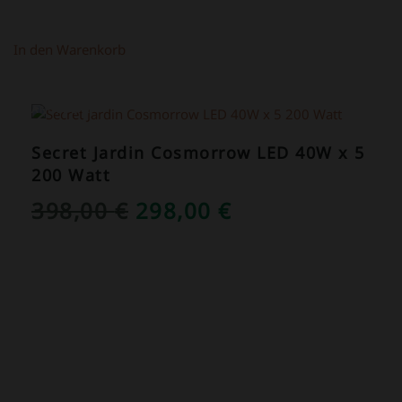
In den Warenkorb
ANGEBOT!
Secret Jardin Cosmorrow LED 40W x 5
200 Watt
URSPRÜNGLICHER
AKTUELLER
398,00
€
298,00
€
PREIS
PREIS
WAR:
IST:
398,00 €
298,00 €.