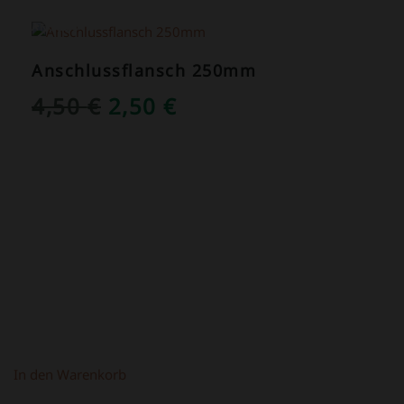
ANGEBOT!
Anschlussflansch 250mm
URSPRÜNGLICHER
AKTUELLER
4,50
€
2,50
€
PREIS
PREIS
WAR:
IST:
4,50 €
2,50 €.
In den Warenkorb