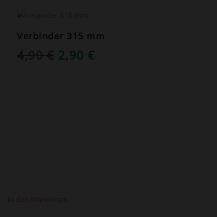
ANGEBOT!
Verbinder 315 mm
URSPRÜNGLICHER
AKTUELLER
4,90
€
2,90
€
PREIS
PREIS
WAR:
IST:
4,90 €
2,90 €.
In den Warenkorb