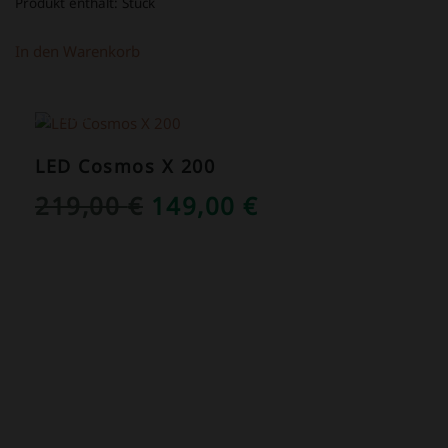
Produkt enthält:
Stück
In den Warenkorb
ANGEBOT!
LED Cosmos X 200
URSPRÜNGLICHER
AKTUELLER
219,00
€
149,00
€
PREIS
PREIS
WAR:
IST:
219,00 €
149,00 €.