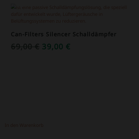
ANGEBOT!
Can-Filters Silencer Schalldämpfer
URSPRÜNGLICHER
AKTUELLER
69,00
€
39,00
€
PREIS
PREIS
WAR:
IST:
69,00 €
39,00 €.
In den Warenkorb