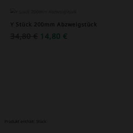
ANGEBOT!
Y Stück 200mm Abzweigstück
URSPRÜNGLICHER
AKTUELLER
34,80
€
14,80
€
PREIS
PREIS
WAR:
IST:
34,80 €
14,80 €.
Produkt enthält:
Stück