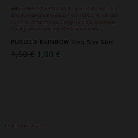
ANGEBOT!
PURIZE® RAINBOW King Size Slim
URSPRÜNGLICHER
AKTUELLER
1,50
€
1,00
€
PREIS
PREIS
WAR:
IST:
1,50 €
1,00 €.
In den Warenkorb