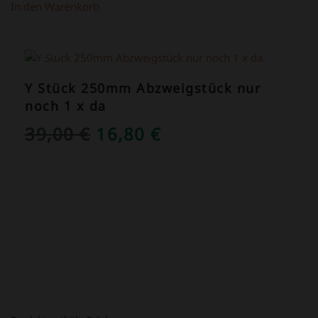
In den Warenkorb
ANGEBOT!
Y Stück 250mm Abzweigstück nur
noch 1 x da
URSPRÜNGLICHER
AKTUELLER
39,00
€
16,80
€
PREIS
PREIS
WAR:
IST:
39,00 €
16,80 €.