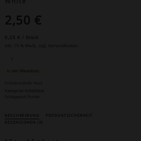
White
2,50
€
0,25
€
/
Stück
inkl. 19 % MwSt.
zzgl. Versandkosten
10
PURIZE®
XTRA
In den Warenkorb
Slim
Size
Produkt enthält:
Stück
|
Kategorie:
Kohlefilter
White
Schlagwort:
Purize
Menge
BESCHREIBUNG
PRODUKTSICHERHEIT
REZENSIONEN (0)