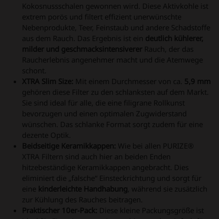
Kokosnussschalen gewonnen wird. Diese Aktivkohle ist
extrem porös und filtert effizient unerwünschte
Nebenprodukte, Teer, Feinstaub und andere Schadstoffe
aus dem Rauch. Das Ergebnis ist ein
deutlich kühlerer,
milder und geschmacksintensiverer
Rauch, der das
Raucherlebnis angenehmer macht und die Atemwege
schont.
XTRA Slim Size:
Mit einem Durchmesser von ca.
5,9 mm
gehören diese Filter zu den schlanksten auf dem Markt.
Sie sind ideal für alle, die eine filigrane Rollkunst
bevorzugen und einen optimalen Zugwiderstand
wünschen. Das schlanke Format sorgt zudem für eine
dezente Optik.
Beidseitige Keramikkappen:
Wie bei allen PURIZE®
XTRA Filtern sind auch hier an beiden Enden
hitzebeständige Keramikkappen angebracht. Dies
eliminiert die „falsche“ Einsteckrichtung und sorgt für
eine
kinderleichte Handhabung
, während sie zusätzlich
zur Kühlung des Rauches beitragen.
Praktischer 10er-Pack:
Diese kleine Packungsgröße ist