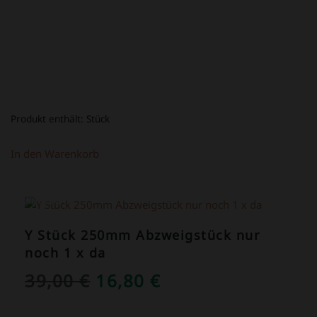
Produkt enthält:
Stück
In den Warenkorb
ANGEBOT!
Y Stück 250mm Abzweigstück nur
noch 1 x da
URSPRÜNGLICHER
AKTUELLER
39,00
€
16,80
€
PREIS
PREIS