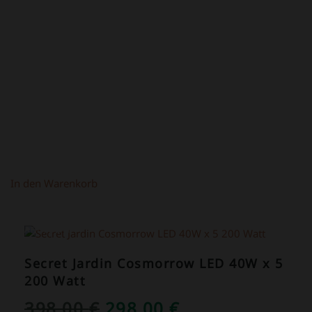
WAR:
IST:
219,00 €
149,00 €.
In den Warenkorb
ANGEBOT!
Secret Jardin Cosmorrow LED 40W x 5
200 Watt
URSPRÜNGLICHER
AKTUELLER
398,00
€
298,00
€