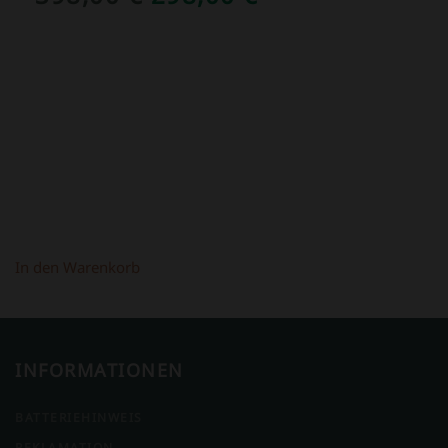
PREIS
PREIS
WAR:
IST:
398,00 €
298,00 €.
In den Warenkorb
INFORMATIONEN
BATTERIEHINWEIS
REKLAMATION