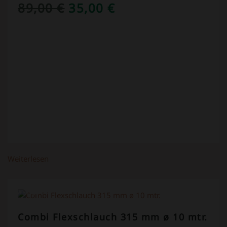
URSPRÜNGLICHER
AKTUELLER
89,00
€
35,00
€
PREIS
PREIS
WAR:
IST:
89,00 €
35,00 €.
Weiterlesen
ANGEBOT!
Combi Flexschlauch 315 mm ø 10 mtr.