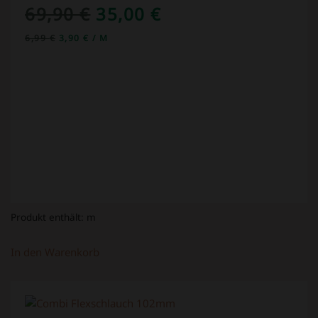
URSPRÜNGLICHER
AKTUELLER
69,90
€
35,00
€
PREIS
PREIS
6,99
€
3,90
€
/
M
WAR:
IST:
69,90 €
35,00 €.
Produkt enthält:
m
In den Warenkorb