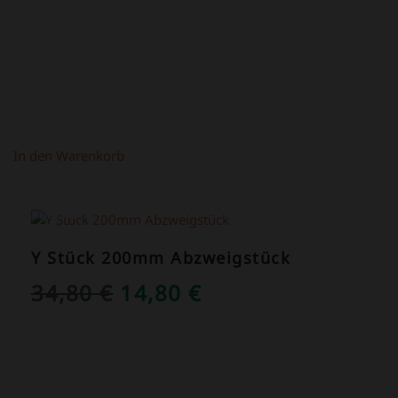
In den Warenkorb
ANGEBOT!
Y Stück 200mm Abzweigstück
URSPRÜNGLICHER
AKTUELLER
34,80
€
14,80
€
PREIS
PREIS
WAR:
IST:
34,80 €
14,80 €.