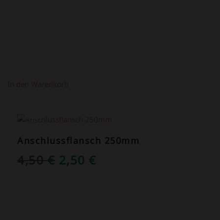
In den Warenkorb
ANGEBOT!
Anschlussflansch 250mm
URSPRÜNGLICHER
AKTUELLER
4,50
€
2,50
€
PREIS
PREIS
WAR:
IST:
4,50 €
2,50 €.