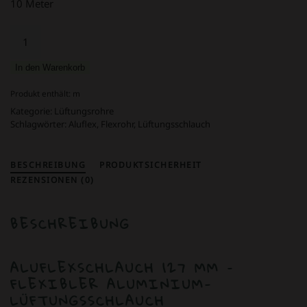
10 Meter
Aluflexschlauch
127mm
10
In den Warenkorb
mtr.
Menge
Produkt enthält:
m
Kategorie:
Lüftungsrohre
Schlagwörter:
Aluflex
,
Flexrohr
,
Lüftungsschlauch
BESCHREIBUNG
PRODUKTSICHERHEIT
REZENSIONEN (0)
BESCHREIBUNG
ALUFLEXSCHLAUCH 127 MM –
FLEXIBLER ALUMINIUM-
LÜFTUNGSSCHLAUCH