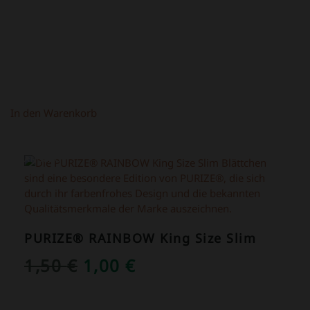
69,00 €
39,00 €.
In den Warenkorb
ANGEBOT!
PURIZE® RAINBOW King Size Slim
URSPRÜNGLICHER
AKTUELLER
1,50
€
1,00
€
PREIS
PREIS