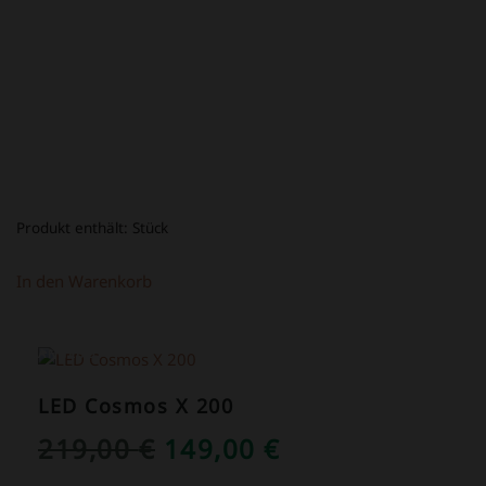
WAR:
IST:
39,00 €
16,80 €.
Produkt enthält:
Stück
In den Warenkorb
ANGEBOT!
LED Cosmos X 200
URSPRÜNGLICHER
AKTUELLER
219,00
€
149,00
€
PREIS
PREIS