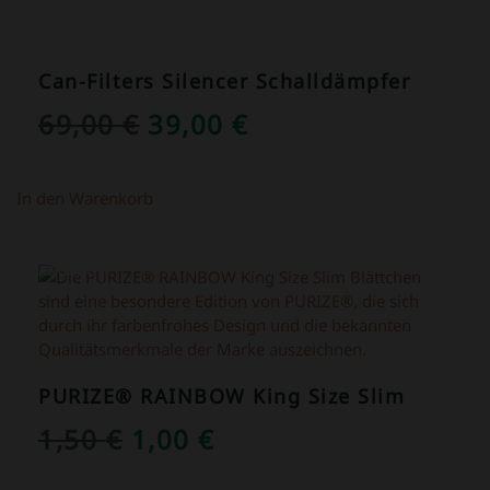
Can-Filters Silencer Schalldämpfer
URSPRÜNGLICHER
AKTUELLER
69,00
€
39,00
€
PREIS
PREIS
WAR:
IST:
In den Warenkorb
69,00 €
39,00 €.
ANGEBOT!
PURIZE® RAINBOW King Size Slim
URSPRÜNGLICHER
AKTUELLER
1,50
€
1,00
€
PREIS
PREIS