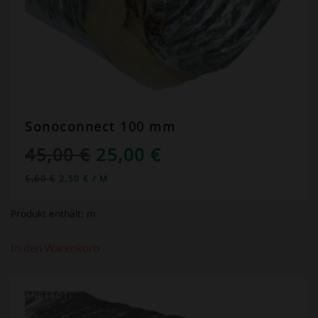
Sonoconnect 100 mm
URSPRÜNGLICHER
AKTUELLER
45,00
€
25,00
€
PREIS
PREIS
5,60
€
2,50
€
/
M
WAR:
IST:
Produkt enthält:
m
45,00 €
25,00 €.
In den Warenkorb
ANGEBOT!