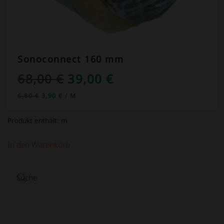
Sonoconnect 160 mm
URSPRÜNGLICHER
AKTUELLER
68,00
€
39,00
€
PREIS
PREIS
6,80
€
3,90
€
/
M
WAR:
IST:
Produkt enthält:
m
68,00 €
39,00 €.
In den Warenkorb