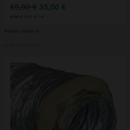
URSPRÜNGLICHER
AKTUELLER
69,90
€
35,00
€
PREIS
PREIS
6,99
€
3,90
€
/
M
WAR:
IST:
Produkt enthält:
m
69,90 €
35,00 €.
In den Warenkorb
ANGEBOT!