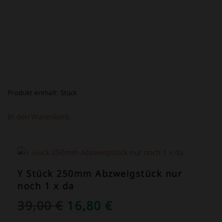
Produkt enthält:
Stück
In den Warenkorb
ANGEBOT!
Y Stück 250mm Abzweigstück nur
noch 1 x da
URSPRÜNGLICHER
AKTUELLER
39,00
€
16,80
€
PREIS
PREIS