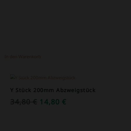
In den Warenkorb
ANGEBOT!
Y Stück 200mm Abzweigstück
URSPRÜNGLICHER
AKTUELLER
34,80
€
14,80
€
PREIS
PREIS
WAR:
IST:
34,80 €
14,80 €.