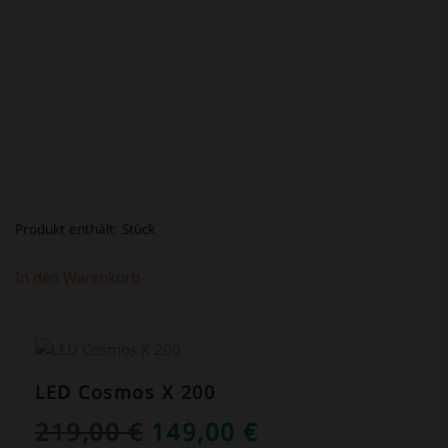
WAR:
IST:
39,00 €
16,80 €.
Produkt enthält:
Stück
In den Warenkorb
ANGEBOT!
LED Cosmos X 200
URSPRÜNGLICHER
AKTUELLER
219,00
€
149,00
€