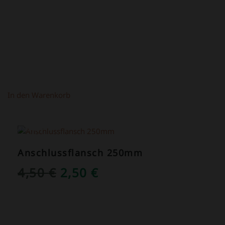
In den Warenkorb
ANGEBOT!
Anschlussflansch 250mm
URSPRÜNGLICHER
AKTUELLER
4,50
€
2,50
€
PREIS
PREIS
WAR:
IST:
4,50 €
2,50 €.