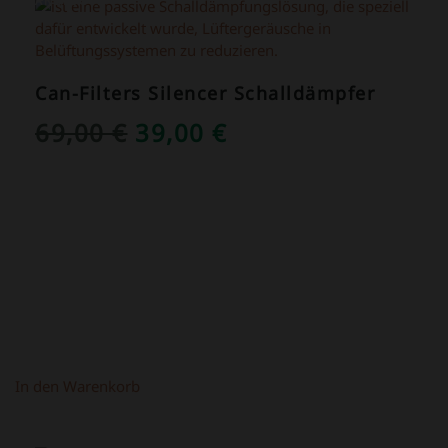
ANGEBOT!
Can-Filters Silencer Schalldämpfer
URSPRÜNGLICHER
AKTUELLER
69,00
€
39,00
€
PREIS
PREIS
WAR:
IST:
69,00 €
39,00 €.
In den Warenkorb