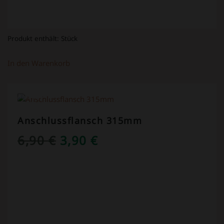
Produkt enthält:
Stück
In den Warenkorb
ANGEBOT!
Anschlussflansch 315mm
URSPRÜNGLICHER
AKTUELLER
6,90
€
3,90
€
PREIS
PREIS
WAR:
IST:
6,90 €
3,90 €.