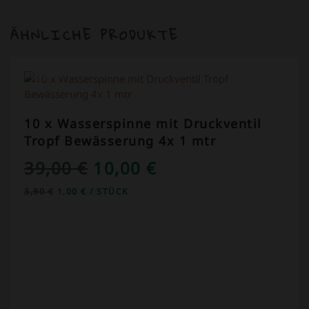
ÄHNLICHE PRODUKTE
ANGEBOT!
10 x Wasserspinne mit Druckventil
Tropf Bewässerung 4x 1 mtr
URSPRÜNGLICHER
AKTUELLER
39,00
€
10,00
€
PREIS
PREIS
3,90
€
1,00
€
/
STÜCK
WAR:
IST:
39,00 €
10,00 €.