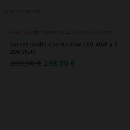
In den Warenkorb
ANGEBOT!
Secret Jardin Cosmorrow LED 40W x 5
200 Watt
URSPRÜNGLICHER
AKTUELLER
398,00
€
298,00
€
PREIS
PREIS
WAR:
IST:
398,00 €
298,00 €.