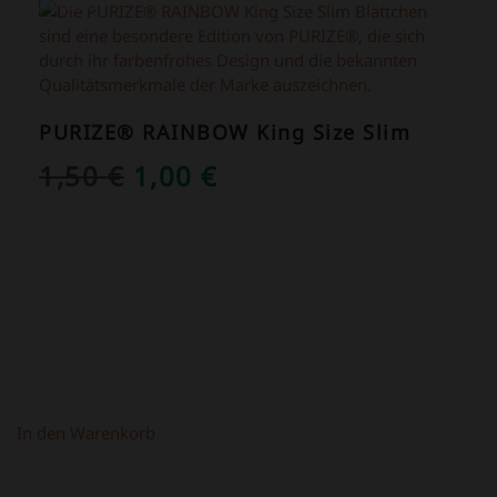
ANGEBOT!
PURIZE® RAINBOW King Size Slim
URSPRÜNGLICHER
AKTUELLER
1,50
€
1,00
€
PREIS
PREIS
WAR:
IST:
1,50 €
1,00 €.
In den Warenkorb