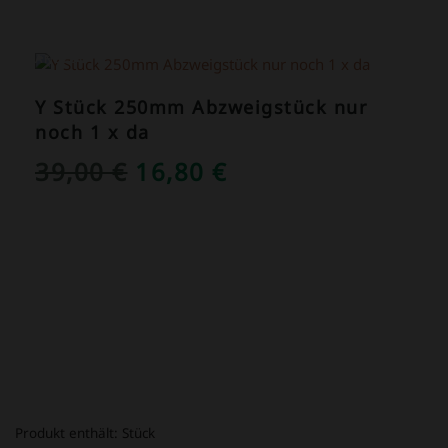
ANGEBOT!
Y Stück 250mm Abzweigstück nur
noch 1 x da
URSPRÜNGLICHER
AKTUELLER
39,00
€
16,80
€
PREIS
PREIS
WAR:
IST:
39,00 €
16,80 €.
Produkt enthält:
Stück