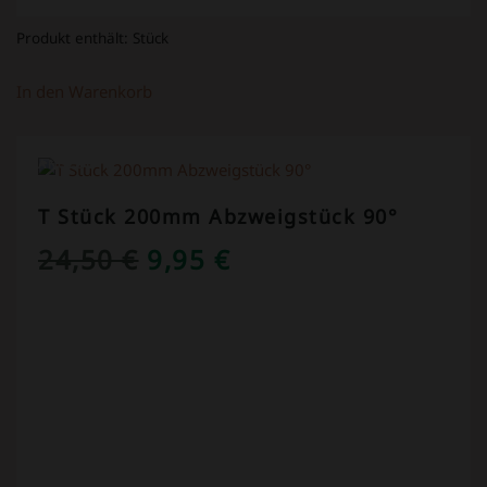
Produkt enthält:
Stück
In den Warenkorb
ANGEBOT!
T Stück 200mm Abzweigstück 90°
URSPRÜNGLICHER
AKTUELLER
24,50
€
9,95
€
PREIS
PREIS
WAR:
IST:
24,50 €
9,95 €.