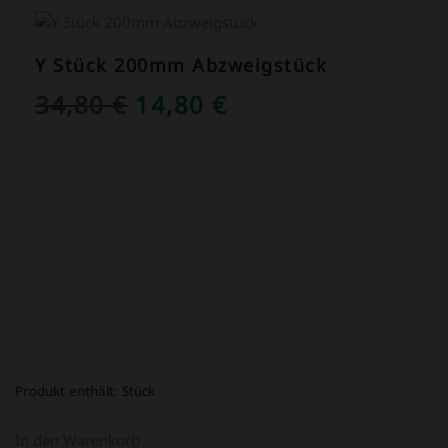
ANGEBOT!
Y Stück 200mm Abzweigstück
URSPRÜNGLICHER
AKTUELLER
34,80
€
14,80
€
PREIS
PREIS
WAR:
IST:
34,80 €
14,80 €.
Produkt enthält:
Stück
In den Warenkorb