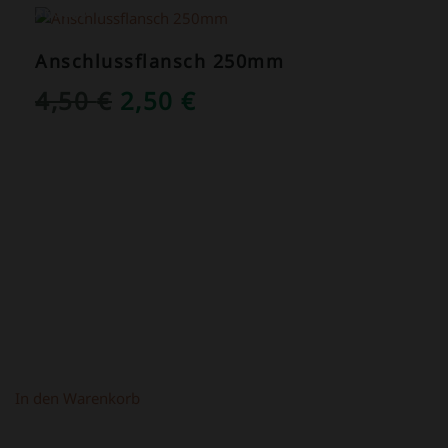
ANGEBOT!
Anschlussflansch 250mm
URSPRÜNGLICHER
AKTUELLER
4,50
€
2,50
€
PREIS
PREIS
WAR:
IST:
4,50 €
2,50 €.
In den Warenkorb