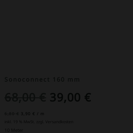
Sonoconnect 160 mm
Ursprüngliche
Aktuell
68,00
€
39,00
€
Preis
Preis
6,80
€
3,90
€
/
m
inkl. 19 % MwSt.
zzgl. Versandkosten
war:
ist:
10 Meter