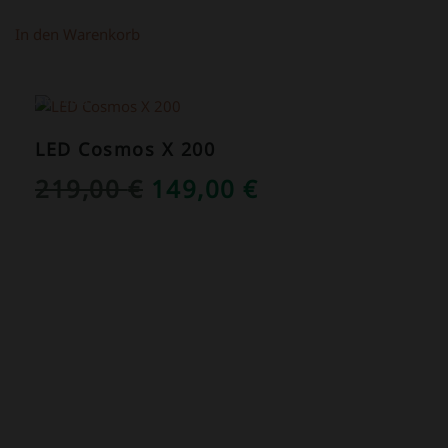
In den Warenkorb
ANGEBOT!
LED Cosmos X 200
URSPRÜNGLICHER
AKTUELLER
219,00
€
149,00
€
PREIS
PREIS
WAR:
IST:
219,00 €
149,00 €.