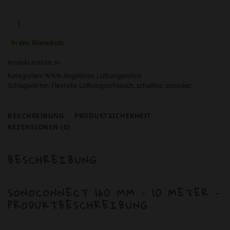
68,00 €
39,00 €
Sonoconnect
160
mm
In den Warenkorb
Menge
Produkt enthält:
m
Kategorien:
%%% Angebote
,
Lüftungsrohre
Schlagwörter:
Flexrohr
,
Lüftungsschlauch
,
schalliso
,
sonodec
BESCHREIBUNG
PRODUKTSICHERHEIT
REZENSIONEN (0)
BESCHREIBUNG
SONOCONNECT 160 MM – 10 METER –
PRODUKTBESCHREIBUNG