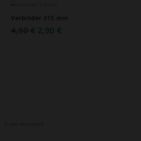
ANGEBOT!
Verbinder 315 mm
URSPRÜNGLICHER
AKTUELLER
4,90
€
2,90
€
PREIS
PREIS
WAR:
IST:
4,90 €
2,90 €.
In den Warenkorb