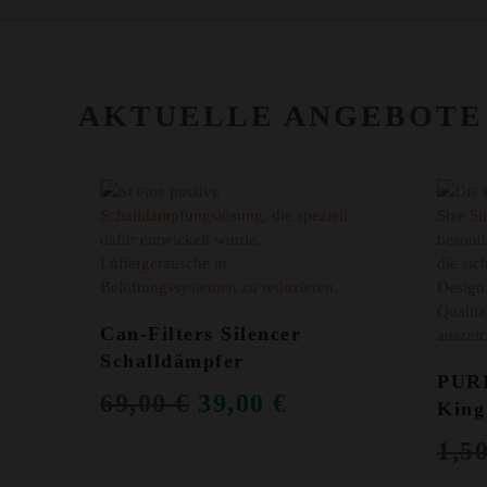
AKTUELLE ANGEBOTE
ANGEBOT!
ANGEB
Can-Filters Silencer
Schalldämpfer
PUR
URSPRÜNGLICHER
AKTUELLER
69,00
€
39,00
€
King
PREIS
PREIS
1,5
WAR:
IST: