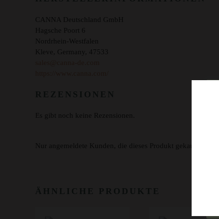
CANNA Deutschland GmbH
Hagsche Poort 6
Nordrhein-Westfalen
Kleve, Germany, 47533
sales@canna-de.com
https://www.canna.com/
REZENSIONEN
Es gibt noch keine Rezensionen.
Nur angemeldete Kunden, die dieses Produkt gekauft haben
ÄHNLICHE PRODUKTE