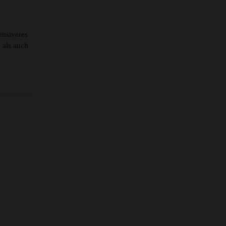
u
ensiveres
 als auch