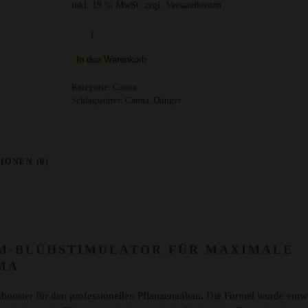
inkl. 19 % MwSt.
zzgl. Versandkosten
Canna
Boost
250ml
In den Warenkorb
Menge
Kategorie:
Canna
Schlagwörter:
Canna
,
Dünger
IONEN (0)
UM-BLÜHSTIMULATOR FÜR MAXIMALE
MA
lühbooster für den professionellen Pflanzenanbau. Die Formel wurde entw