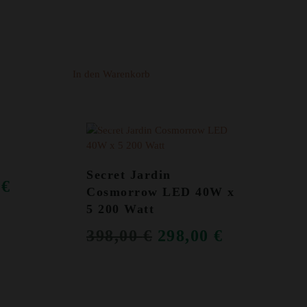
In den Warenkorb
ANGEBOT!
Secret Jardin
RÜNGLICHER
AKTUELLER
0
€
Cosmorrow LED 40W x
PREIS
5 200 Watt
IST:
URSPRÜNGLICH
AKTUEL
398,00
€
298,00
€
 €
149,00 €.
PREIS
PREIS
WAR:
IST:
398,00 €
298,00 €.