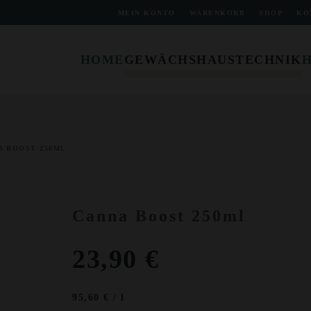
MEIN KONTO
WARENKORB
SHOP
KO
HOME
GEWÄCHSHAUSTECHNIK
A BOOST 250ML
Canna Boost 250ml
23,90
€
95,60
€
/
l