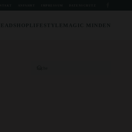
NTAKT
ANFAHRT
IMPRESSUM
DATENSCHUTZ
HEADSHOP
LIFESTYLE
MAGIC MINDEN