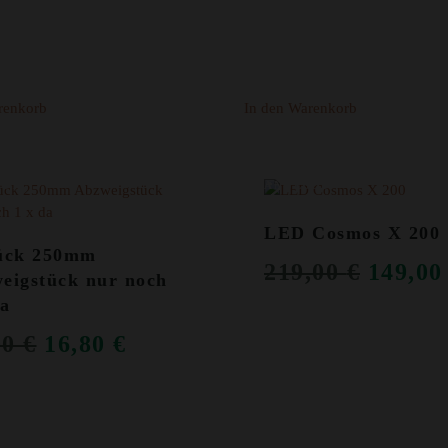
WAR:
IST:
1,50 €
1,00 €.
renkorb
In den Warenkorb
OT!
ANGEBOT!
LED Cosmos X 200
ück 250mm
URSP
219,00
€
149,0
eigstück nur noch
PREIS
da
WAR:
URSPRÜNGLICHER
AKTUELLER
00
€
16,80
€
219,00
PREIS
PREIS
WAR:
IST:
39,00 €
16,80 €.