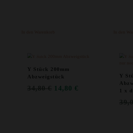
69,00 €
39,00 €.
In den Warenkorb
In den Wa
ANGEBOT!
ANGEB
Y Stück 200mm
Y St
Abzweigstück
Abzw
URSPRÜNGLICHER
AKTUELLER
34,80
€
14,80
€
1 x 
PREIS
PREIS
39,
WAR:
IST:
34,80 €
14,80 €.