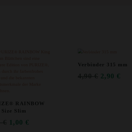
OT!
ANGEBOT!
Verbinder 315 mm
URSPRÜ
AK
4,90
€
2,90
€
PREIS
PR
WAR:
IST
IZE® RAINBOW
4,90 €
2,9
 Size Slim
URSPRÜNGLICHER
AKTUELLER
0
€
1,00
€
PREIS
PREIS