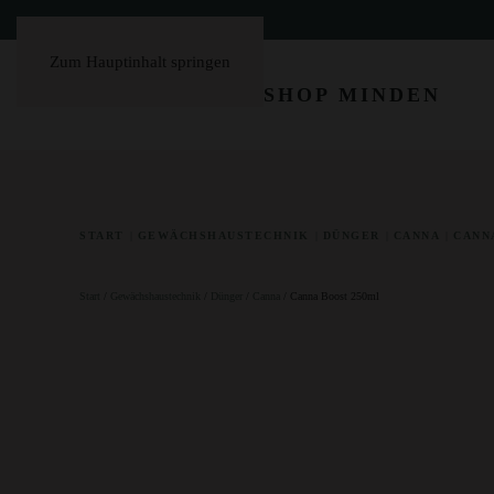
Zum Hauptinhalt springen
START
GEWÄCHSHAUSTECHNIK
DÜNGER
CANNA
CANN
Start
/
Gewächshaustechnik
/
Dünger
/
Canna
/ Canna Boost 250ml