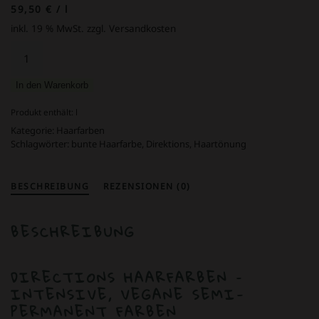
59,50
€
/
l
inkl. 19 % MwSt.
zzgl. Versandkosten
Directions
Haartönung
Tulip
In den Warenkorb
100
ml
Produkt enthält:
l
Menge
Kategorie:
Haarfarben
Schlagwörter:
bunte Haarfarbe
,
Direktions
,
Haartönung
BESCHREIBUNG
REZENSIONEN (0)
BESCHREIBUNG
DIRECTIONS HAARFARBEN –
INTENSIVE, VEGANE SEMI-
PERMANENT FARBEN