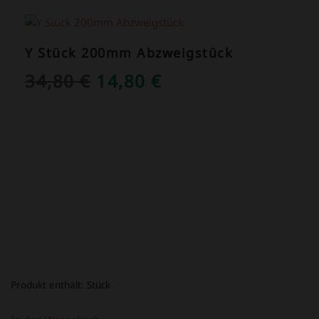
ANGEBOT!
Y Stück 200mm Abzweigstück
URSPRÜNGLICHER
AKTUELLER
34,80
€
14,80
€
PREIS
PREIS
WAR:
IST:
34,80 €
14,80 €.
Produkt enthält:
Stück