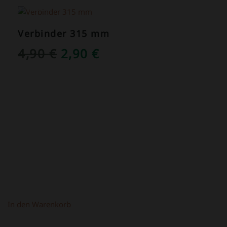
ANGEBOT!
Verbinder 315 mm
URSPRÜNGLICHER
AKTUELLER
4,90
€
2,90
€
PREIS
PREIS
WAR:
IST:
4,90 €
2,90 €.
In den Warenkorb