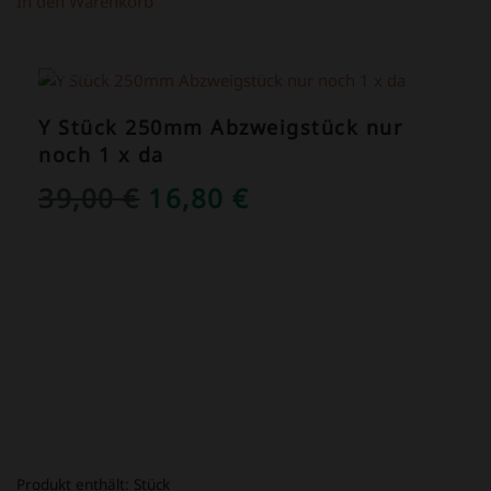
In den Warenkorb
ANGEBOT!
Y Stück 250mm Abzweigstück nur
noch 1 x da
URSPRÜNGLICHER
AKTUELLER
39,00
€
16,80
€
PREIS
PREIS
WAR:
IST:
39,00 €
16,80 €.
Produkt enthält:
Stück