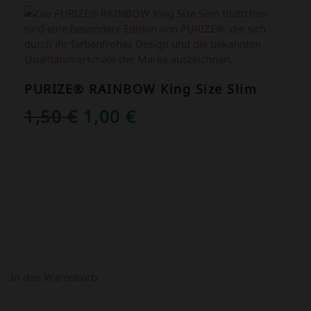
ANGEBOT!
PURIZE® RAINBOW King Size Slim
URSPRÜNGLICHER
AKTUELLER
1,50
€
1,00
€
PREIS
PREIS
WAR:
IST:
1,50 €
1,00 €.
In den Warenkorb