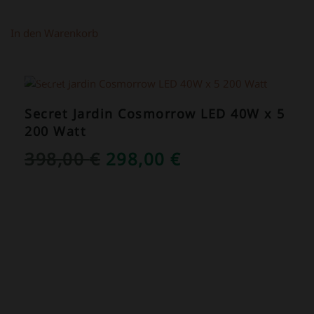
In den Warenkorb
ANGEBOT!
Secret Jardin Cosmorrow LED 40W x 5
200 Watt
URSPRÜNGLICHER
AKTUELLER
398,00
€
298,00
€
PREIS
PREIS
WAR:
IST:
398,00 €
298,00 €.