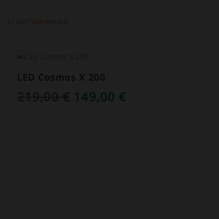
In den Warenkorb
ANGEBOT!
LED Cosmos X 200
URSPRÜNGLICHER
AKTUELLER
219,00
€
149,00
€
PREIS
PREIS
WAR:
IST:
219,00 €
149,00 €.