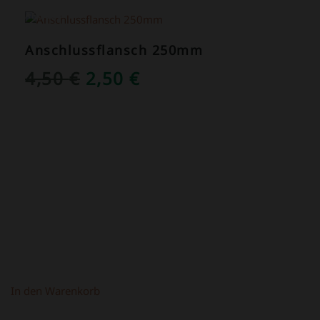
ANGEBOT!
Anschlussflansch 250mm
URSPRÜNGLICHER
AKTUELLER
4,50
€
2,50
€
PREIS
PREIS
WAR:
IST:
4,50 €
2,50 €.
In den Warenkorb