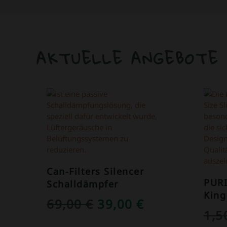
AKTUELLE ANGEBOTE
ANGEBOT!
ANGEB
Can-Filters Silencer
PUR
Schalldämpfer
King
URSPRÜNGLICHER
AKTUELLER
69,00
€
39,00
€
1,
PREIS
PREIS