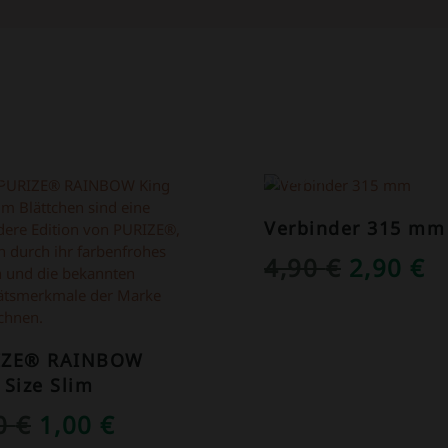
OT!
ANGEBOT!
Verbinder 315 mm
URSPRÜ
A
4,90
€
2,90
€
PREIS
P
WAR:
IS
IZE® RAINBOW
4,90 €
2
 Size Slim
URSPRÜNGLICHER
AKTUELLER
50
€
1,00
€