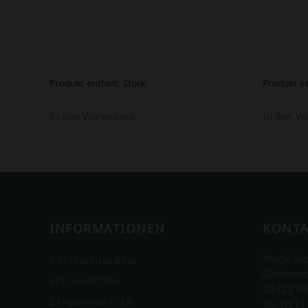
Produkt enthält:
Stück
Produkt e
In den Warenkorb
In den W
INFORMATIONEN
KONTA
Magic He
BATTERIEHINWEIS
Simeonst
REKLAMATION
32423 M
ZAHLUNGSARTEN
Tel. 0571