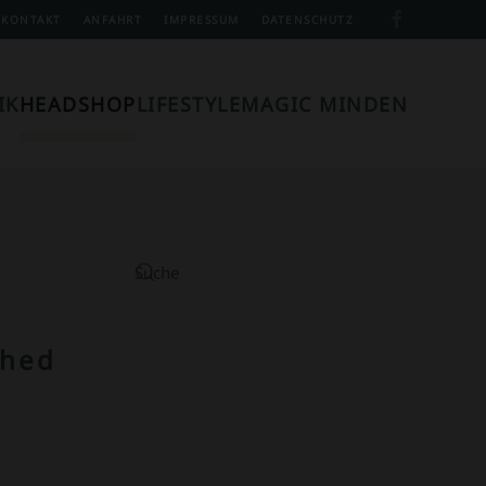
KONTAKT
ANFAHRT
IMPRESSUM
DATENSCHUTZ
IK
HEADSHOP
LIFESTYLE
MAGIC MINDEN
ched