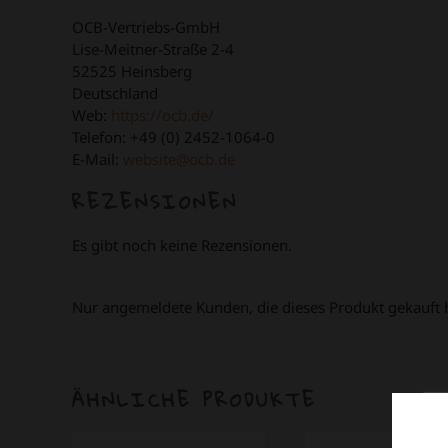
OCB-Vertriebs-GmbH
Lise-Meitner-Straße 2-4
52525 Heinsberg
Deutschland
Web:
https://ocb.de/
Telefon: +49 (0) 2452-1064-0
E-Mail:
website@ocb.de
REZENSIONEN
Es gibt noch keine Rezensionen.
Nur angemeldete Kunden, die dieses Produkt gekauft 
ÄHNLICHE PRODUKTE