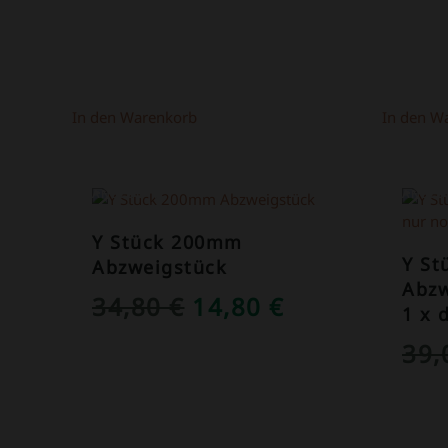
WAR:
IST:
69,00 €
39,00 €.
In den Warenkorb
In den W
ANGEBOT!
ANGEB
Y Stück 200mm
Y S
Abzweigstück
Abzw
URSPRÜNGLICHER
AKTUELLER
34,80
€
14,80
€
1 x 
PREIS
PREIS
39
WAR:
IST:
34,80 €
14,80 €.