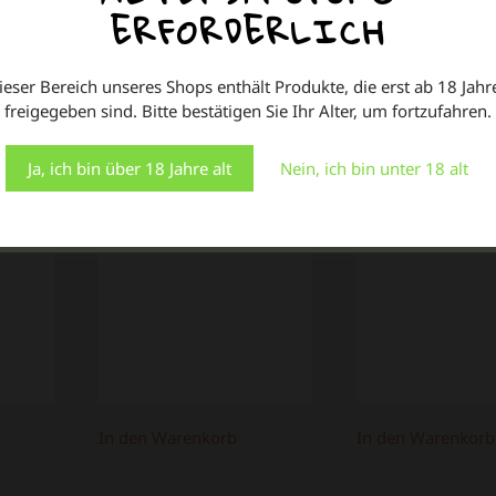
ERFORDERLICH
Wir verwenden Cookies auf unserer Website, um Ihnen die
relevanteste Erfahrung zu bieten, indem wir Ihre
Präferenzen speichern und Besuche wiederholen.
ieser Bereich unseres Shops enthält Produkte, die erst ab 18 Jahr
OCB X-Pert
Smoking
Indem Sie auf "Alle akzeptieren" klicken, stimmen Sie der
freigegeben sind. Bitte bestätigen Sie Ihr Alter, um fortzufahren.
 KS
Verwendung ALLER Cookies zu. Sie können jedoch die
Slim Fit Papier
DeLuxe Bl
"Cookie-Einstellungen" besuchen, um eine kontrollierte
plus Filter
Zustimmung zu erteilen.
1,00
€
Ja, ich bin über 18 Jahre alt
Nein, ich bin unter 18 alt
2,00
€
Einstellungen
Alle Cookies akzeptieren
In den Warenkorb
In den Warenkorb