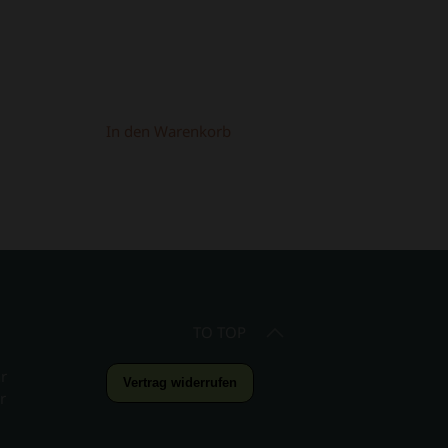
398,00 €
298,00 
In den Warenkorb
TO TOP
r
Vertrag widerrufen
r