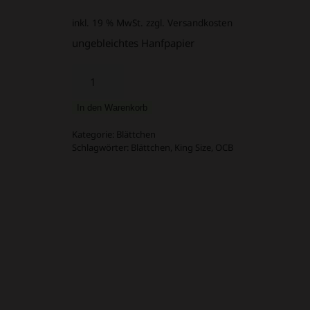
inkl. 19 % MwSt.
zzgl. Versandkosten
ungebleichtes Hanfpapier
OCB
Virgin
Slim
In den Warenkorb
Unbleached
Papier
Kategorie:
Blättchen
Menge
Schlagwörter:
Blättchen
,
King Size
,
OCB