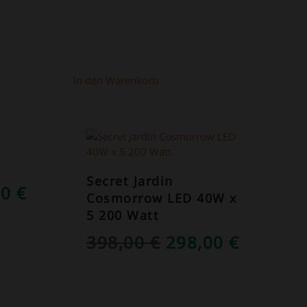
In den Warenkorb
ANGEBOT!
Secret Jardin
RÜNGLICHER
AKTUELLER
00
€
Cosmorrow LED 40W x
S
PREIS
5 200 Watt
IST:
URSPRÜNGLICH
AKTUEL
398,00
€
298,00
€
0 €
149,00 €.
PREIS
PREIS
WAR:
IST: