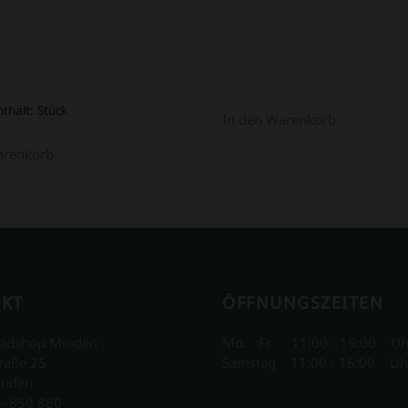
39,00 €
16,80 €.
nthält:
Stück
In den Warenkorb
arenkorb
KT
ÖFFNUNGSZEITEN
adshop Minden
Mo. - Fr. 11:00 - 19:00 Uh
raße 25
Samstag 11:00 - 16:00 Uh
inden
 - 850 860