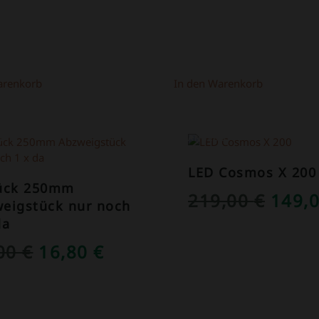
PREIS
PREIS
WAR:
IST:
1,50 €
1,00 €.
arenkorb
In den Warenkorb
OT!
ANGEBOT!
LED Cosmos X 200
tück 250mm
URSP
219,00
€
149,
eigstück nur noch
PREI
da
WAR:
URSPRÜNGLICHER
AKTUELLER
,00
€
16,80
€
219,0
PREIS
PREIS
WAR:
IST: