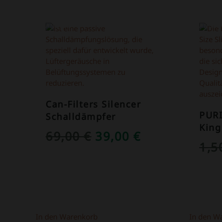
ANGEBOT!
ANGEB
Can-Filters Silencer
PUR
Schalldämpfer
King
URSPRÜNGLICHER
AKTUELLER
69,00
€
39,00
€
1,
PREIS
PREIS
WAR:
IST:
69,00 €
39,00 €.
In den Warenkorb
In den W