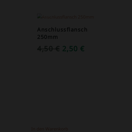
ANGEBOT!
Anschlussflansch
250mm
NGLICHER
KTUELLER
URSPRÜNGLICHER
AKTUELLER
4,50
€
2,50
€
REIS
PREIS
PREIS
T:
WAR:
IST:
,90 €.
4,50 €
2,50 €.
In den Warenkorb