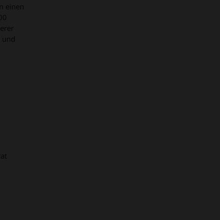
n einen
00
erer
n und
at