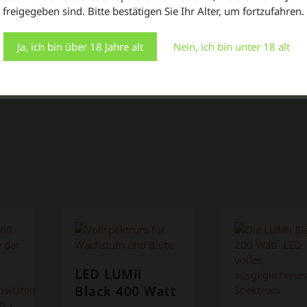
Indem Sie auf "Alle akzeptieren" klicken, stimmen Sie der
freigegeben sind. Bitte bestätigen Sie Ihr Alter, um fortzufahren.
Verwendung ALLER Cookies zu. Sie können jedoch die
"Cookie-Einstellungen" besuchen, um eine kontrollierte
Zustimmung zu erteilen.
Ja, ich bin über 18 Jahre alt
Nein, ich bin unter 18 alt
Einstellungen
Alle Cookies akzeptieren
In den Warenkorb
LED LUMii
Black 400 Watt