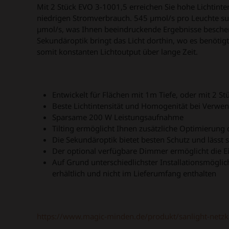
Mit 2 Stück EVO 3-1001,5 erreichen Sie hohe Lichtint
niedrigen Stromverbrauch. 545 µmol/s pro Leuchte su
µmol/s, was Ihnen beeindruckende Ergebnisse beschere
Sekundäroptik bringt das Licht dorthin, wo es benötigt
somit konstanten Lichtoutput über lange Zeit.
Entwickelt für Flächen mit 1m Tiefe, oder mit 2 
Beste Lichtintensität und Homogenität bei Verw
Sparsame 200 W Leistungsaufnahme
Tilting ermöglicht Ihnen zusätzliche Optimierung
Die Sekundäroptik bietet besten Schutz und lässt s
Der optional verfügbare Dimmer ermöglicht die Ei
Auf Grund unterschiedlichster Installationsmögli
erhältlich und nicht im Lieferumfang enthalten
https://www.magic-minden.de/produkt/sanlight-netzk