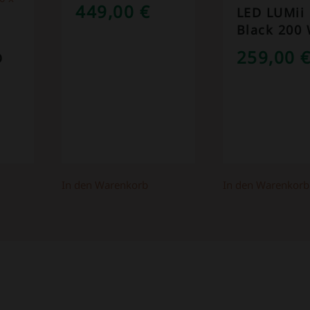
449,00
€
LED LUMii
Black 200 
259,00
O
GLICHER
KTUELLER
REIS
ST:
In den Warenkorb
In den Warenkorb
25,00 €.