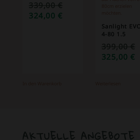
339,00
€
URSPRÜNGLICHER
AKTUELLER
324,00
€
PREIS
PREIS
Sanlight EV
4-80 1.5
WAR:
IST:
339,00 €
324,00 €.
399,00
€
URSPRÜN
A
325,00
€
PREIS
P
WAR:
I
In den Warenkorb
Weiterlesen
399,00 €
3
AKTUELLE ANGEBOTE