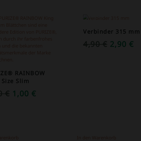
OT!
ANGEBOT!
Verbinder 315 mm
URSPRÜ
A
4,90
€
2,90
€
PREIS
P
WAR:
IS
IZE® RAINBOW
4,90 €
2
 Size Slim
URSPRÜNGLICHER
AKTUELLER
50
€
1,00
€
PREIS
PREIS
WAR:
IST:
1,50 €
1,00 €.
arenkorb
In den Warenkorb