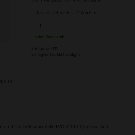
inkl. 19 % MwSt.
zzgl. Versandkosten
Lieferzeit:
Lieferzeit ca. 2 Wochen
Sanlight
EVO
3-
In den Warenkorb
100
1.5
Kategorie:
LED
Menge
Schlagwörter:
LED
,
Sanlight
EN (0)
hen mit 1m Tiefe,wurde die EVO 3-100 1,5 entwickelt.