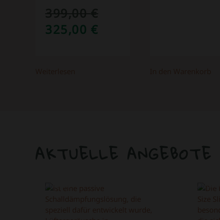
399,00
€
URSPRÜNGLICHER
AKTUELLER
325,00
€
PREIS
PREIS
WAR:
IST:
Weiterlesen
In den Warenkorb
399,00 €
325,00 €.
AKTUELLE ANGEBOTE
ANGEBOT!
ANGEB