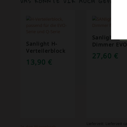
DAS KÖNNTE DIR AUCH GEFALLE
Sanlight M-
Sanlight H-
Dimmer EV
Verteilerblock
27,60
€
13,90
€
Lieferzeit:
Lieferzeit ca
In den Warenkorb