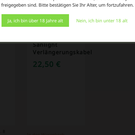
N …
Indem Sie auf "Alle akzeptieren" klicken, stimmen Sie der
freigegeben sind. Bitte bestätigen Sie Ihr Alter, um fortzufahren.
Verwendung ALLER Cookies zu. Sie können jedoch die
"Cookie-Einstellungen" besuchen, um eine kontrollierte
Zustimmung zu erteilen.
Ja, ich bin über 18 Jahre alt
Nein, ich bin unter 18 alt
Einstellungen
Alle Cookies akzeptieren
Sanlight
O
Verlängerungskabel
22,50
€
. 8
In den Warenkorb