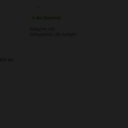
Sanlight
EVO
3-
In den Warenkorb
80
1.5
Kategorie:
LED
Menge
Schlagwörter:
LED
,
Sanlight
EN (0)