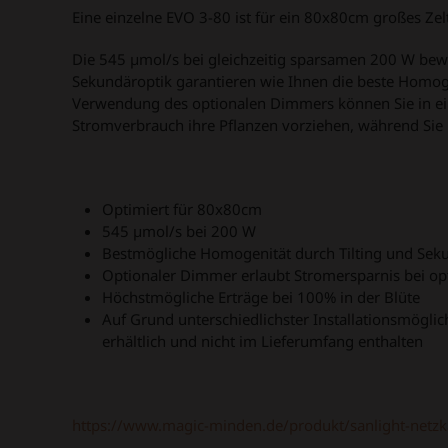
Eine einzelne EVO 3-80 ist für ein 80x80cm großes Zel
Die 545 µmol/s bei gleichzeitig sparsamen 200 W bew
Sekundäroptik garantieren wie Ihnen die beste Homoge
Verwendung des optionalen Dimmers können Sie in ein
Stromverbrauch ihre Pflanzen vorziehen, während Sie b
Optimiert für 80x80cm
545 µmol/s bei 200 W
Bestmögliche Homogenität durch Tilting und Sek
Optionaler Dimmer erlaubt Stromersparnis bei op
Höchstmögliche Erträge bei 100% in der Blüte
Auf Grund unterschiedlichster Installationsmögli
erhältlich und nicht im Lieferumfang enthalten
https://www.magic-minden.de/produkt/sanlight-netzk